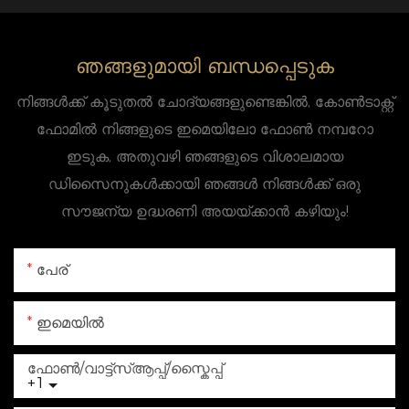
ഞങ്ങളുമായി ബന്ധപ്പെടുക
നിങ്ങൾക്ക് കൂടുതൽ ചോദ്യങ്ങളുണ്ടെങ്കിൽ, കോൺടാക്റ്റ്
ഫോമിൽ നിങ്ങളുടെ ഇമെയിലോ ഫോൺ നമ്പറോ
ഇടുക, അതുവഴി ഞങ്ങളുടെ വിശാലമായ
ഡിസൈനുകൾക്കായി ഞങ്ങൾ നിങ്ങൾക്ക് ഒരു
സൗജന്യ ഉദ്ധരണി അയയ്ക്കാൻ കഴിയും!
പേര്
ഇമെയിൽ
ഫോൺ/വാട്ട്‌സ്ആപ്പ്/സ്കൈപ്പ്
+1