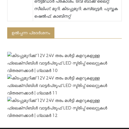
ഔട്ട്ഡോർ പ്രകാശം; ടിവി ബാക്ക് ലൈറ്റ്;
സീലിംഗ്; മുറി; കിടപ്പുമുറി; കമ്പ്യൂട്ടർ; പുസ്തക
ഷെൽഫ്; കാബിനറ്റ്
ഉൽപ്പന്ന പ്രദർശനം