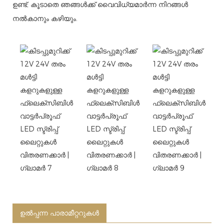
ഉണ്ട്; കൂടാതെ ഞങ്ങൾക്ക് വൈവിധ്യമാർന്ന നിറങ്ങൾ
നൽകാനും കഴിയും.
ഉൽപ്പന്ന പാരാമീറ്ററുകൾ