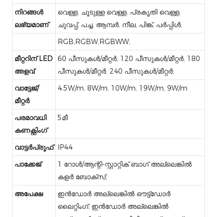
നിറങ്ങൾ
വെള്ള, ചൂടുള്ള വെള്ള, പ്രകൃതി വെള്ള,
ലഭ്യമാണ്
ചുവപ്പ്, പച്ച, ആമ്പർ, നീല, പിങ്ക്, പർപ്പിൾ,
RGB,RGBW,RGBWW;
മീറ്ററിന് LED
60 പീസുകൾ/മീറ്റർ, 120 പീസുകൾ/മീറ്റർ, 180
അളവ്
പീസുകൾ/മീറ്റർ, 240 പീസുകൾ/മീറ്റർ;
വാട്ടേജ്/
4.5W/m, 8W/m, 10W/m, 19W/m, 9W/m
മീറ്റർ
പരമാവധി
5മീ
കണക്റ്റിംഗ്
വാട്ടർപ്രൂഫ്
IP44
പാക്കേജ്
1 റോൾ/ആന്റി-സ്റ്റാറ്റിക് ബാഗ് അല്ലെങ്കിൽ
കളർ ബോക്സ്;
അപേക്ഷ
ഇൻഡോർ അല്ലെങ്കിൽ ഔട്ട്ഡോർ
ലൈറ്റിംഗ്; ഇൻഡോർ അല്ലെങ്കിൽ