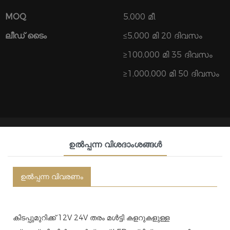
MOQ
5,000 മീ.
ലീഡ് ടൈം
≤5,000 മി 20 ദിവസം
≥100,000 മി 35 ദിവസം
≥1,000,000 മി 50 ദിവസം
ഉൽപ്പന്ന വിശദാംശങ്ങൾ
ഉൽപ്പന്ന വിവരണം
കിടപ്പുമുറിക്ക് 12V 24V തരം മൾട്ടി കളറുകളുള്ള