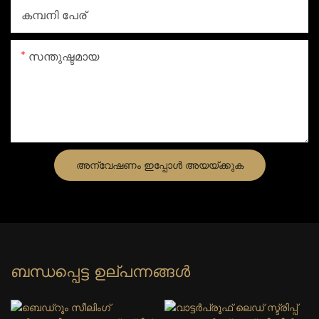
കമ്പനി പേര്
സന്തുഷ്ടമായ
അന്വേഷണം ഇപ്പോൾ അയയ്ക്കുക
ബന്ധപ്പെട്ട ഉല്പന്നങ്ങൾ