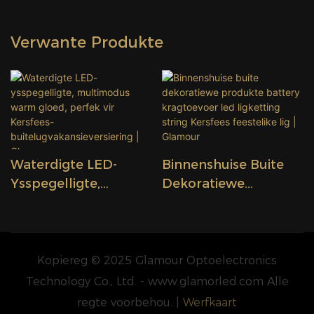
Verwante Produkte
Waterdigte LED-
Binnenshuise Buite
Ysspegelligte,
Dekoratiewe
Multimodus Warm
Produkte Battery
Gloed, Perfek Vir
Kragtoevoer Led
Kersfees-
Ligketting String
Buitelugvakansieversi
Kersfees Feestelike
Kopiereg © 2025 Glamour Optoelectronics
Ering | Glamour
Lig | Glamour
Technology Co., Ltd. - www.glamorled.com Alle
regte voorbehou. |
Werfkaart