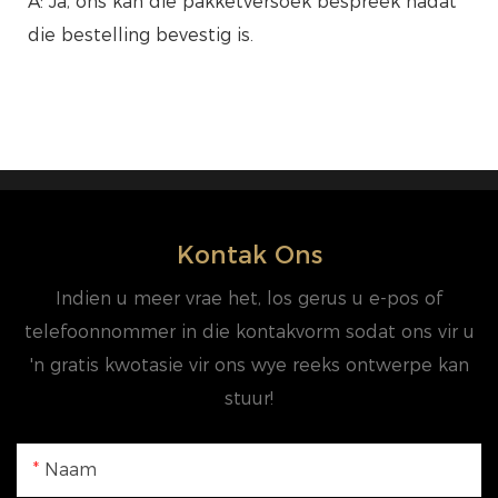
A: Ja, ons kan die pakketversoek bespreek nadat
die bestelling bevestig is.
Kontak Ons
Indien u meer vrae het, los gerus u e-pos of
telefoonnommer in die kontakvorm sodat ons vir u
'n gratis kwotasie vir ons wye reeks ontwerpe kan
stuur!
Naam