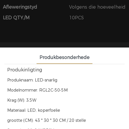
Afleweringstyd
Volgens die hoeveelheid
LED QTY./M
10PCS
Produkbesonderhede
Produkinligting
Produknaam: LED-snarlig
Modelnommer: RGL2C-50-5M
Krag (W): 3.5W
Materiaal: LED, koperfoelie
grootte (CM): 43 * 30 * 30 CM / 20 stelle