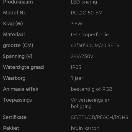
Produknaam
LED-snarlig
Model Nr.
RGL2C-50-5M
Krag (W)
3.5W
Materiaal
LED, koperfoelie
grootte (CM)
43*30*30CM/20 SETS
Spanning (V)
24V/230V
Waterdigte graad
IP65
Waarborg
1 jaar
Animasie-effek
bestendig of RGB
Toepassings
Vir versierings en
beligting
Sertifikate
CE/ETL/CB/REACH/ROHS
Pakket
bruin karton