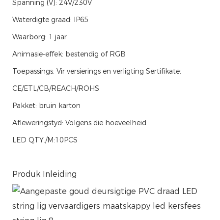
Spanning (V): 24V/230V
Waterdigte graad: IP65
Waarborg: 1 jaar
Animasie-effek: bestendig of RGB
Toepassings: Vir versierings en verligting Sertifikate:
CE/ETL/CB/REACH/ROHS
Pakket: bruin karton
Afleweringstyd: Volgens die hoeveelheid
LED QTY./M:10PCS
Produk Inleiding