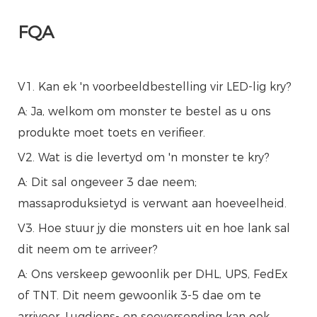
FQA
V1. Kan ek 'n voorbeeldbestelling vir LED-lig kry?
A: Ja, welkom om monster te bestel as u ons
produkte moet toets en verifieer.
V2. Wat is die levertyd om 'n monster te kry?
A: Dit sal ongeveer 3 dae neem;
massaproduksietyd is verwant aan hoeveelheid.
V3. Hoe stuur jy die monsters uit en hoe lank sal
dit neem om te arriveer?
A: Ons verskeep gewoonlik per DHL, UPS, FedEx
of TNT. Dit neem gewoonlik 3-5 dae om te
arriveer. Lugdiens- en seeversending kan ook