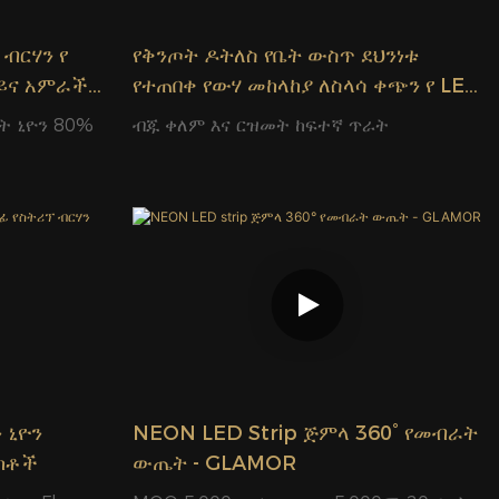
ብርሃን የ
የቅንጦት ዶትለስ የቤት ውስጥ ደህንነቱ
ይና አምራች
የተጠበቀ የውሃ መከላከያ ለስላሳ ቀጭን የ LED
መብራት 24V 2.08 ሴ.ሜ የመቁረጫ ክፍል
ት ኒዮን 80%
ብጁ ቀለም እና ርዝመት ከፍተኛ ጥራት
መብራት ፋብሪካ-
 ኒዮን
NEON LED Strip ጅምላ 360° የመብራት
ክቶች
ውጤት - GLAMOR