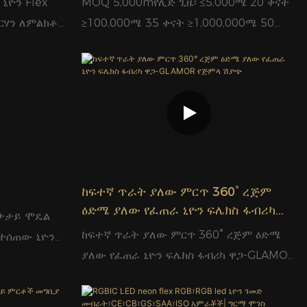
ኒዮን Flex
MOQ 5,000mየሊድ ጊዜ፡ ≤5,000ሜ 20 ቀናት
ብርሃን ለምልክቶች
≥100,000ሜ 35 ቀናት ≥1,000,000ሜ 50
ቀናት
ያነሰ ሃይል
 ሜርኩሪ
የእሳት አደጋ
 PVC ንፅህና
s ባህሪዎች፡ -
መዳብ ፊልም
 የሚችል ፣
ከፍተኛ ጥራት ያለው ምርጥ 360° ረጅም
አካባቢ ተስማሚ
ዕድሜ ያለው የፈጠራ ኒዮን ፍሌክስ ፋብሪካ
ከታታይ ሞዴል
ዋጋ-GLAMOR የጅምላ ሽያጭ
:
ከፍተኛ ጥራት ያለው ምርጥ 360° ረጅም ዕድሜ
የተሰጠው ኒዮን
ያዊ/አረንጓዴ/
ያለው የፈጠራ ኒዮን ፍሌክስ ፋብሪካ ዋጋ-GLAMOR
lm / m
በጅምላ:14*14ሚሜ>ከባህላዊ መስታወት 80%
እና SMD2835
ያነሰ ሃይል መብላት ኒዮን>ሊድ፣ጎጂ ጋዝ ወይም
ቀማል. ሲኤስፒ