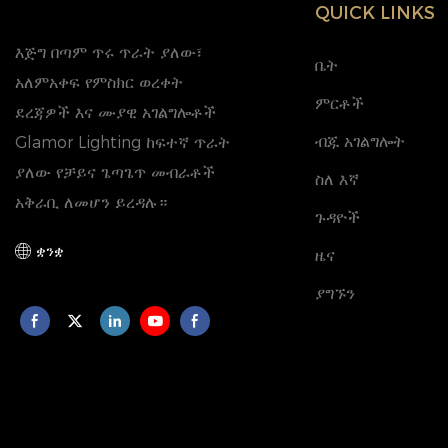
QUICK LINKS
lumen LEDs
እጅግ በጣም ጥሩ ጥራት ያለው፣
መጠን: 15 * 
ቤት
አለምአቀፍ የምስክር ወረቀት
ንድፍ, ለመጫን 
ምርቶች
ደረጃዎች እና ሙያዊ አገልግሎቶች
በጣም ተጣጣፊ F
ብጁ አገልግሎት
Glamor Lighting ከፍተኛ ጥራት
የማይበጠስ እና 
ያለው የቻይና ጌጣጌጥ መብራቶች
pvc-ዝቅተኛ የኃ
ስለ እኛ
አቅራቢ ለመሆን ይረዳሉ።
3000ኪ/4000ኪ
ጉዳዮች
ቢጫ/ሮዝ/ሐምራ
ቋንቋ
ዜና
ያግኙን