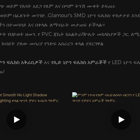
ጋጭ ወይም የእሳት አደጋ የለም እና በጣም ትንሽ ሙቀት ይፍጠሩ
ይም በፈለጉት መንገድ...Glamour's SMD ኒዮን ፍሌክስ ተከታታይ እን
ችን በተመሳሳይ እና በቀላሉ ለማብራት መታጠፍ ይችላል።
ሰአታት የህይወት ዘመን, የ PVC ጃኬት ከአልትራቫዮሌት መከላከያዎች ጋር, ለ
 ክብደት ያለው መሳሪያ የንድፍ አሰራርን ቀላል ያደርገዋል
ዮን ፍሌክስ አቅራቢዎች
እና
የሊድ ኒዮን ፍሌክስ አምራቾች
የ LED ኒዮን ፍ
ጡ!