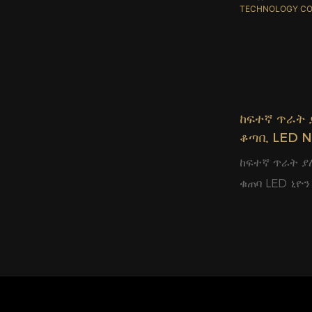
ውጤት። ተለዋዋ
ከፍተኛ ጥራት 
ቆጣቢ LED N
GLAMOR O
ከፍተኛ ጥራት ያ
TECHNOLOG
ቁጠባ LED ኒዮ
OPTOELECT
CO.,LTD.ምርጥ 
|ማራኪ>ከባህላዊ
ኒዮን>ሊድ፣ጎጂ 
ድንጋጤ ወይም 
ለውጥ>UV መቋቋ