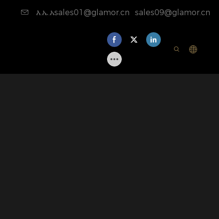
እ.ኤ.አsales01@glamor.cn
sales09@glamor.cn