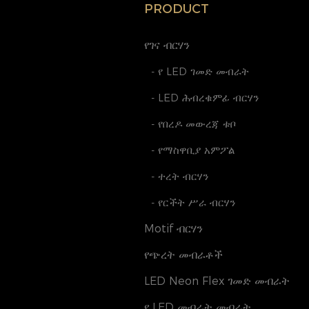
PRODUCT
D ቅርጽ ንድፍ ኒዮን ተጣጣፊውን
14mm የምርት መግለጫ-D ቅርጽ
የገና ብርሃን
ይበልጥ ቀላል-ንጹሕ መዳብ እጅግ
- የ LED ገመድ መብራት
PC-ተለዋዋጭ, መታጠፊያ,
- LED ሕብረቁምፊ ብርሃን
ሊቆረጥ የሚችል - ለአካባቢ ተስማሚ
ይል ፍጆታ ቀለም. ይገኛል፡
- የበረዶ መውረጃ ቱቦ
/6500ኪ/ቀይ/ሰማያዊ/አረንጓዴ/
- የማስዋቢያ አምፖል
ዊ
- ተረት ብርሃን
- የርችት ሥራ ብርሃን
Motif ብርሃን
የጭረት መብራቶች
LED Neon Flex ገመድ መብራት
የ LED መብራት መብራት