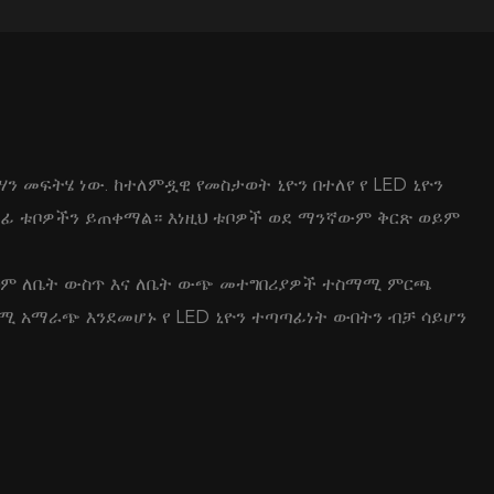
ን መፍትሄ ነው. ከተለምዷዊ የመስታወት ኒዮን በተለየ የ LED ኒዮን
ፊ ቱቦዎችን ይጠቀማል። እነዚህ ቱቦዎች ወደ ማንኛውም ቅርጽ ወይም
 ይህም ለቤት ውስጥ እና ለቤት ውጭ መተግበሪያዎች ተስማሚ ምርጫ
ሚ አማራጭ እንደመሆኑ የ LED ኒዮን ተጣጣፊነት ውበትን ብቻ ሳይሆን