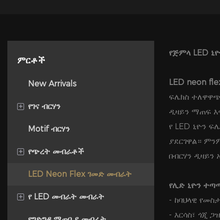
የጅምላ LED ኒዮ
ምርቶች
LED neon fle
New Arrivals
ፍሌክስ ተለዋዋጭ
+
የገና ብርሃን
ዲዛይን ማጠፍ እ
የ LED ኒዮን 
Motif ብርሃን
የ LED ገመድ መብራት
ያደርገዋል። ምን
+
የጭረት መብራቶች
LED ሕብረቁምፊ ብርሃን
በብርሃን ዲዛይን 
LED Neon Flex ገመድ መብራት
የበረዶ መውረጃ ቱቦ
አዲስ SMD ስትሪፕ ብርሃን
የሊድ ኒዮን ተጣ
+
የ LED መብራት መብራት
የማስዋቢያ አምፖል
Ultra flex Soft LED Strip
- ከባህላዊ የመስ
Lights ተከታታይ(የፓተንት)
- እርሳስ፣ ጎጂ 
የግድግዳ ማጠቢያ መብራት
ተረት ብርሃን
የ LED ፓነል ብርሃን