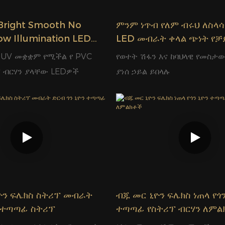
Bright Smooth No
ምንም ነጥብ የለም ብሩህ ለስላሳ 
ow Illumination LED
LED መብራት ቀላል ጭነት የቻ
ላል ጭነት ቻይና ፋብሪካ ግላሞር
ግላሞር
ታ UV መቋቋም የሚችል የ PVC
የወተት ሽፋን እና ከባህላዊ የመስታወ
ኛ ብርሃን ያላቸው LEDዎች
ያነሰ ኃይል ይበላሉ
ዮን ፍሌክስ ስትሪፕ መብራት
ብጁ መር ኒዮን ፍሌክስ ነጠላ የጎን
ን ተጣጣፊ ስትሪፕ
ተጣጣፊ የስትሪፕ ብርሃን ለምል