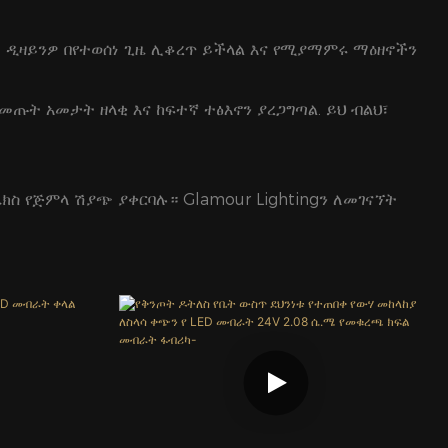
ደ ዲዛይንዎ በየተወሰነ ጊዜ ሊቆረጥ ይችላል እና የሚያማምሩ ማዕዘኖችን
ሚመጡት አመታት ዘላቂ እና ከፍተኛ ተፅእኖን ያረጋግጣል. ይህ ብልህ፣
ሌክስ
የጅምላ ሽያጭ
ያቀርባሉ። Glamour Lightingን ለመገናኘት