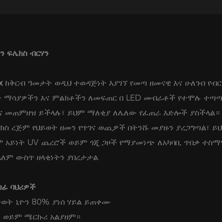
ን ፍሌክስ ብርሃን
x
ከቅርብ ዓመታት ወዲህ ተወዳጅነት እያገኘ የመጣ ዘመናዊ እና ሁለገብ የብርሃ
 ማሳያዎችን እና ምልክቶችን ለመፍጠር በ LED መብራቶች የተሞሉ ተጣጣ
ና መጠምዘዝ ይችላሉ፣ ይህም ማለቂያ ለሌለው የፈጠራ እድሎች ያስችላል።
ፍሌክስ ረጅም የህይወት ዘመን የጥገና ወጪዎች በትንሹ መያዙን ያረጋግጣል፣
ም አይነት UV ጨረሮች ወይም ጎጂ ጋዞች የማያመነጭ ለአካባቢ ጥበቃ ተስማ
አለም ውስጥ ዘላቂነትን ያበረታታል.
ጣፊ ባህሪዎች
ታወት ኒዮን 80% ያነሰ ሃይል ይጠቀሙ
ጋዝ ወይም ሜርኩሪ አልያዘም።