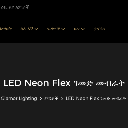
አቅራቢ እና አምራች
ገልግሎት
ስለ እኛ
ጉዳዮች
ዜና
ያግኙን
LED Neon Flex ገመድ መብራት
Glamor Lighting
ምርቶች
LED Neon Flex ገመድ መብራት