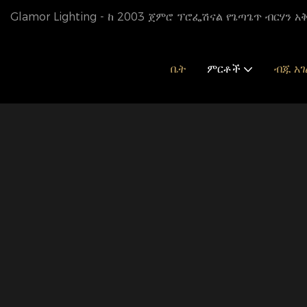
Glamor Lighting - ከ 2003 ጀምሮ ፕሮፌሽናል የጌጣጌጥ ብርሃን 
ቤት
ምርቶች
ብጁ አ