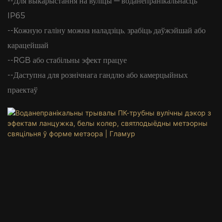
--Для выкарыстання на вуліцы — воданепранікальнасць
IP65
--Кожную галіну можна наладзіць, зрабіць даўжэйшай або
карацейшай
--RGB або стабільны эфект працуе
--Даступна для рознічнага гандлю або камерцыйных
праектаў