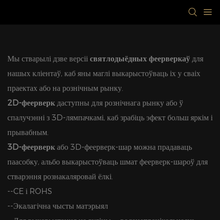
Мы стварылі дзве версіі
святлодыёдных феерверкаў
для
нашых кліентаў, каб яны маглі выкарыстоўваць іх у сваіх
праектах або на рознічным рынку.
2D-феерверк
даступны для рознічнага рынку або ў
спалучэнні з 3D-лямпачкамі, каб зрабіць эфект больш яркім і
прывабным.
3D-феерверк
або 3D-феерверк-шар можна прадаваць
паасобку, альбо выкарыстоўваць шмат феерверк-шароў для
стварэння рознакаляровай ёлкі.
--CE і ROHS
--Экалагічна чысты матэрыял