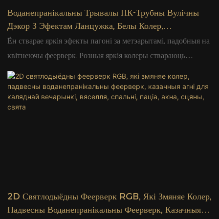
Воданепранікальны Трывалы ПК-Трубны Вулічны
Дэкор З Эфектам Ланцужка, Белы Колер,
Святлодыёдны Метэорны Свяцільня Ў Форме
Ён стварае яркія эфекты пагоні за метэарытамі, падобныя на
Метэора | Гламур
квітнеючы феерверк. Розныя яркія колеры ствараюць
цудоўныя віды. Воданепранікальны і трывалы корпус з
пакрыццём IP65, падыходзіць для вулічных святочных і
садовых упрыгожванняў.
2D Святлодыёдны Феерверк RGB, Які Змяняе Колер,
Падвесны Воданепранікальны Феерверк, Казачныя