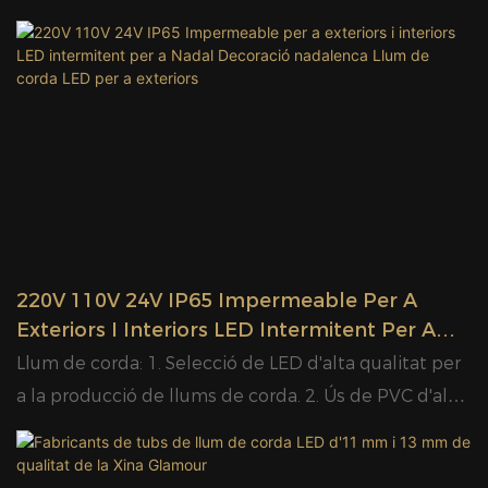
8. Classificació d'impermeabilitat IP65. 9. Aprovació
productes principals tenen certificats de CE, GS, CB,
CE, GS, CB, SAA, UL, RoHS.
UL, cUL, ETL, cETL, SAA, RoHS, REACHGLAMOR
Professional Glamour LED corda llum amb fabricants
de bombetes intermitents, Glamor té un parc de
producció industrial modern de 40.000 metres
quadrats, amb més de 1.000 empleats i una
capacitat de producció mensual de 90 contenidors
de 40 peus. GLAMOR OPTOELECTRONICS
TECHNOLOGY CO., LTD. integra el disseny, la
220V 110V 24V IP65 Impermeable Per A
producció i la venda junts i té un equip professional.
Exteriors I Interiors LED Intermitent Per A
Ens especialitzem en llum de corda LED, llum de
Nadal Decoració Nadalenca Llum De Corda
Llum de corda: 1. Selecció de LED d'alta qualitat per
corda LED, llum amb motius LED, llum de tira LED,
LED Per A Exteriors
a la producció de llums de corda. 2. Ús de PVC d'alta
llum de panell LED, llum de carrer LED, llum
transparència, resistent als raigs UV, a la congelació,
d'inundació LED, llum solar i altres. A més, podem
respectuós amb el medi ambient i no tòxic. 3. Ús de
dissenyar i produir màquines no estàndard segons