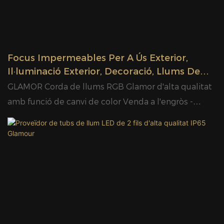
certificats de bona qualitat i brillantor.
Focus Impermeables Per A Ús Exterior,
Il·luminació Exterior, Decoració, Llums De
Neó, Decoració Nadalenca, Fabricant |
GLAMOR Corda de llums RGB Glamor d'alta qualitat
GLAMOR
amb funció de canvi de color Venda a l'engròs -
GLAMOR OPTOELECTRONICS TECHNOLOGY CO.,
LTD., GLAMOR té una potent força tècnica d'R+D i un
sistema avançat de gestió de la qualitat de la
producció, també disposa d'un laboratori avançat i
equips de proves de producció de primera classe.
GLAMOR Millor empresa de llums de corda LED
Glamor amb diferents colors - GLAMOR, Els nostres
productes principals tenen certificats de CE, GS, CB,