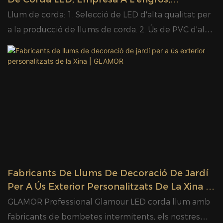
impermeabilitat per al cable d'alimentació, el
Fabricant De Glamour
Llum de corda: 1. Selecció de LED d'alta qualitat per
convertidor de CA/CC, la tapa final, el connector, etc.
a la producció de llums de corda. 2. Ús de PVC d'alta
8. Classificació impermeable IP65. 9. Aprovació CE,
transparència, resistent als raigs UV, a la congelació,
CB, SAA, UL, RoHS.
respectuós amb el medi ambient i no tòxic. 3. Ús de
materials i tecnologia de soldadura especials per
evitar el parpelleig o la bombeta morta. 4. La
construcció especial del cos del LED permet que el
cable de connexió sigui flexible lliurement. 5. Prova
de flexió per controlar i evitar que la bombeta LED
parpellegi i s'apagui. 6. Ús d'un gran angle de visió i
un disseny òptic especial per obtenir una llum suau i
Fabricants De Llums De Decoració De Jardí
regular. 7. Adopció d'una tècnica d'alta
Per A Ús Exterior Personalitzats De La Xina |
impermeabilitat per al cable d'alimentació, el
GLAMOR
GLAMOR Professional Glamour LED corda llum amb
convertidor de CA/CC, la tapa final, el connector, etc.
fabricants de bombetes intermitents, els nostres