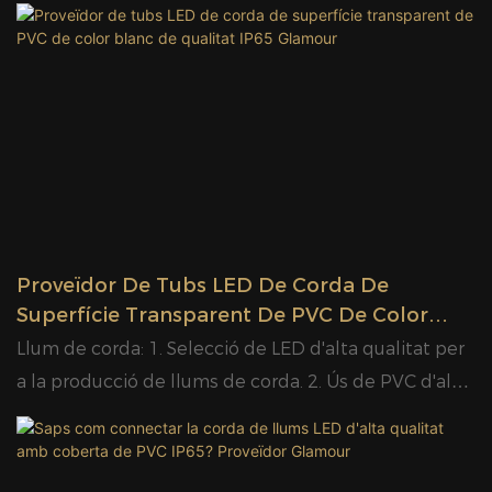
fàcil de doblegar i també la podeu utilitzar per fer
vacances, la corda de llum és una opció preferida,
un motiu LED, com ara una estrella o un floc de neu.
que perfila les cases i crea una resplendor festiva
Té un color diferent i també pot ser de diferents
que escampa alegria.
colors en un sol rotlle.
Proveïdor De Tubs LED De Corda De
Superfície Transparent De PVC De Color
Blanc De Qualitat IP65 Glamour
Llum de corda: 1. Selecció de LED d'alta qualitat per
a la producció de llums de corda. 2. Ús de PVC d'alta
transparència, resistent als raigs UV, resistent al fred,
respectuós amb el medi ambient i no tòxic. 3. Ús de
materials i tecnologia de soldadura especials per