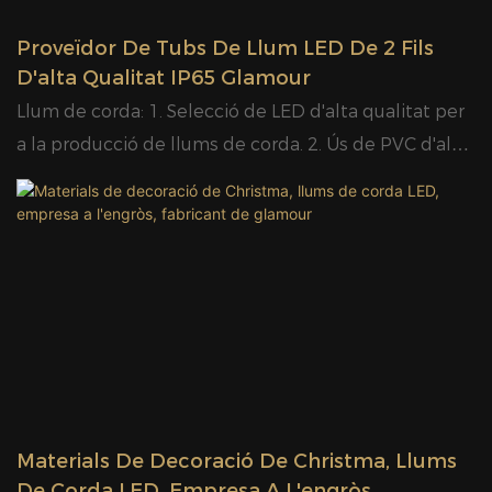
UL, cUL, ETL, cETL, SAA, RoHS, REACH
Proveïdor De Tubs De Llum LED De 2 Fils
D'alta Qualitat IP65 Glamour
Llum de corda: 1. Selecció de LED d'alta qualitat per
a la producció de llums de corda. 2. Ús de PVC d'alta
transparència, resistent als raigs UV, resistent al fred,
respectuós amb el medi ambient i no tòxic. 3. Ús de
materials i tecnologia de soldadura especials per
evitar el parpelleig o la bombeta morta. 4. La
construcció especial del cos del LED permet que el
cable de connexió sigui flexible lliurement. 5. Prova
de flexió per controlar i evitar que la bombeta LED
parpellegi i es mogui. 6. Ús d'un gran angle de visió i
un disseny òptic especial per obtenir una llum suau i
Materials De Decoració De Christma, Llums
regular. 7. Adopció d'una tècnica d'alta
De Corda LED, Empresa A L'engròs,