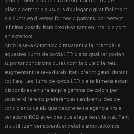
amb el medi ambient. La flexibilitat del tub de
plàstic permet als usuaris doblegar o girar fàcilment
els llums en diverses formes o patrons, permetent
infinites possibilitats creatives tant en interiors com
en exteriors.
Amb la seva construcció resistent a la intempèrie,
aquestes llums de corda LED d'alta qualitat poden
suportar condicions dures com la pluja o la neu,
augmentant la seva durabilitat i oferint gaudi durant
tot l'any. Les llums de corda LED d'alta lúmens estan
disponibles en una àmplia gamma de colors per
satisfer diferents preferències i ambients, des de
tons blancs càlids que desprenen elegància fins a
variacions RGB atrevides que afegeixen vitalitat. Tant
si s'utilitzen per accentuar detalls arquitectònics,