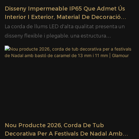
Disseny Impermeable IP65 Que Admet Ús
Interior I Exterior, Material De Decoració
Nadalenca, Llum De Corda LED Altament
La corda de llums LED d'alta qualitat presenta un
Flexible
disseny flexible i plegable, una estructura
impermeable duradora i un baix consum d'energia,
ideal per a la il·luminació decorativa interior i exterior.
Compta amb una il·luminació brillant estable, una
llarga vida útil i una instal·lació fàcil, que admet
modes de canvi multicolor per crear una atmosfera
càlida i romàntica. Perfectament adequada per a
jardins, festes, vacances, casaments, edificis
comercials, decoració de festivals, patis de casa i
disseny de paisatges. El disseny segur de baix
Nou Producte 2026, Corda De Tub
voltatge garanteix un ús fiable, resistent als cops i a
Decorativa Per A Festivals De Nadal Amb
la intempèrie per a totes les estacions. La nostra