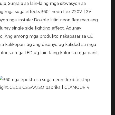
la. Sumala sa lain-laing mga sitwasyon sa
ing mga suga effects.360º neon flex 220V 12V
 ​​nga-instalar.Double kilid neon flex mao ang
unay single side lighting effect. Adunay
ado. Ang among mga produkto nakapasar sa CE,
a kalikopan, ug ang disenyo ug kalidad sa mga
or sa mga LED ug lain-laing kolor sa mga panit.