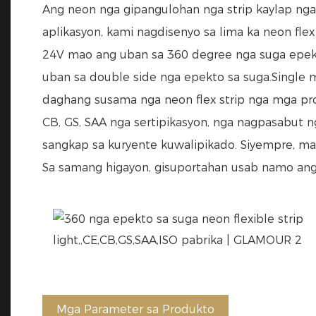
Ang neon nga gipangulohan nga strip kaylap nga 
aplikasyon, kami nagdisenyo sa lima ka neon fle
24V mao ang uban sa 360 degree nga suga epekto
uban sa double side nga epekto sa suga.Single ma
daghang susama nga neon flex strip nga mga pro
CB, GS, SAA nga sertipikasyon, nga nagpasabut 
sangkap sa kuryente kuwalipikado. Siyempre, mak
Sa samang higayon, gisuportahan usab namo ang
Mga Parameter sa Produkto