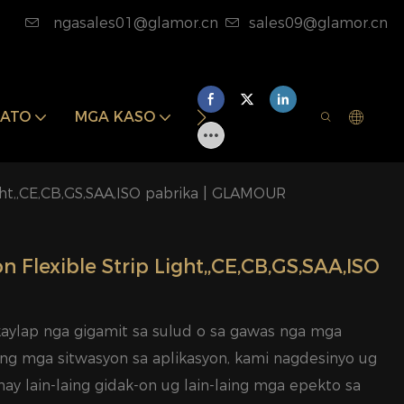
ngasales01@glamor.cn
sales09@glamor.cn
NATO
MGA KASO
BALITA
KONTAKA KAM
ight,,CE,CB,GS,SAA,ISO pabrika | GLAMOUR
Flexible Strip Light,,CE,CB,GS,SAA,ISO
kaylap nga gigamit sa sulud o sa gawas nga mga
aing mga sitwasyon sa aplikasyon, kami nagdesinyo ug
ay lain-laing gidak-on ug lain-laing mga epekto sa