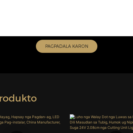
PAGPADALA KARON
rodukto