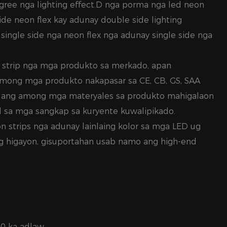
gree nga lighting effect.D nga porma nga led neon
side neon flex kay adunay double side lighting
 single side nga neon flex nga adunay single side nga
 strip nga mga produkto sa merkado, apan
g among mga produkto nakapasar sa CE, CB, GS, SAA
a ang among mga materyales sa produkto mahigalaon
ad sa mga sangkap sa kuryente kuwalipikado.
 strips nga adunay lainlaing kolor sa mga LED ug
ang higayon, gisuportahan usab namo ang high-end
0 ka adlaw