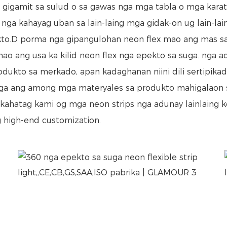
gigamit sa sulud o sa gawas nga mga tabla o mga karatu
x nga kahayag uban sa lain-laing mga gidak-on ug lain-la
.D porma nga gipangulohan neon flex mao ang mas sayon
o ang usa ka kilid neon flex nga epekto sa suga. nga ad
dukto sa merkado, apan kadaghanan niini dili sertipik
nga ang among mga materyales sa produkto mahigalaon s
ahatag kami og mga neon strips nga adunay lainlaing kol
 high-end customization.