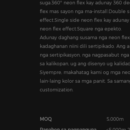
suga.360º neon flex kay adunay 360 de
flex mas sayon ​​nga ma-install.Double 
effect.Single side neon flex kay adunay
neon flex effect.Square nga epekto.
Adunay daghang susama nga neon flex
kadaghanan niini dili sertipikado. An
nga sertipikasyon, nga nagpasabut ng
sa kalikopan, ug ang disenyo ug kalid
Siyempre, makahatag kami og mga neon
lain-laing kolor sa mga panit. Sa sam
customization.
MOQ
5,000m
Panahon sa pagpanguna
≤5,000m 2