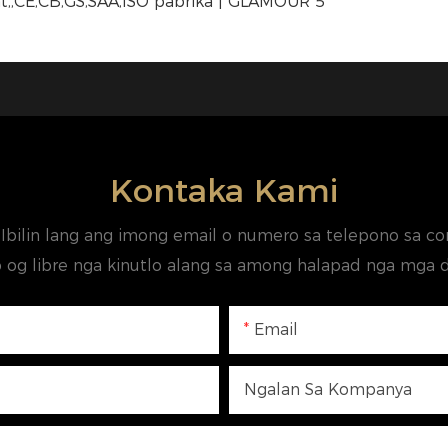
Kontaka Kami
Ibilin lang ang imong email o numero sa telepono sa c
 og libre nga kinutlo alang sa among halapad nga mga d
Email
Ngalan Sa Kompanya