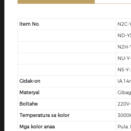
Item No.
N2C-
ND-Y
N2H-
NU-Y-
NS-Y
Gidak-on
IA.1
Materyal
Gibag
Boltahe
220V-
Temperatura sa kolor
3000
Mga kolor anaa
Pula, 