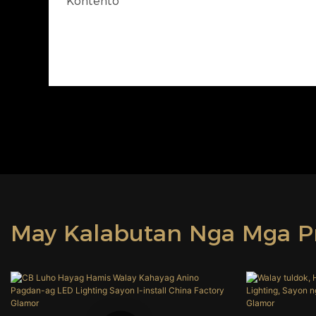
Kontento
May Kalabutan Nga Mga P