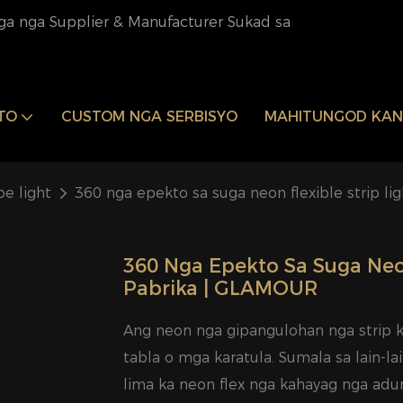
ga nga Supplier & Manufacturer Sukad sa
TO
CUSTOM NGA SERBISYO
MAHITUNGOD KA
e light
360 nga epekto sa suga neon flexible strip l
360 Nga Epekto Sa Suga Neon 
Pabrika | GLAMOUR
Ang neon nga gipangulohan nga strip 
tabla o mga karatula. Sumala sa lain-l
lima ka neon flex nga kahayag nga adun