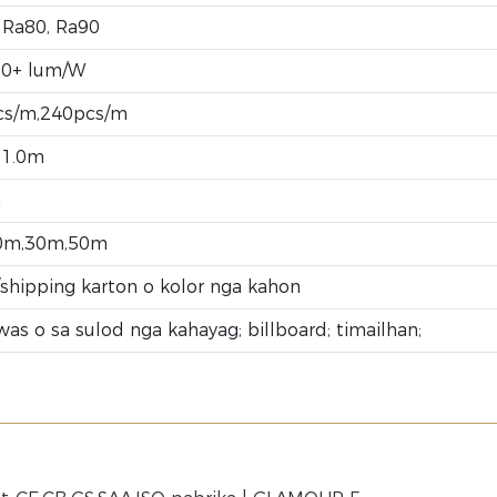
 Ra80, Ra90
60+ lum/W
cs/m,240pcs/m
 1.0m
m
0m,30m,50m
l/shipping karton o kolor nga kahon
was o sa sulod nga kahayag; billboard; timailhan;