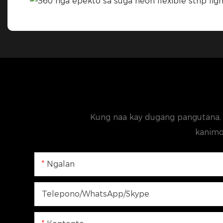
Kung naa kay dugang pangutana, 
kanimo
Ngalan
Telepono/WhatsApp/Skype