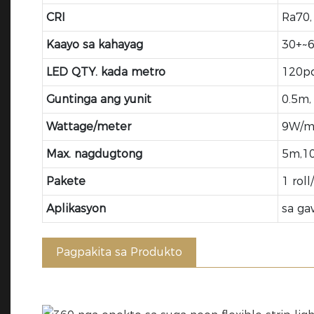
CRI
Ra70,
Kaayo sa kahayag
30+~
LED QTY. kada metro
120p
Guntinga ang yunit
0.5m,
Wattage/meter
9W/
Max. nagdugtong
5m,1
Pakete
1 rol
Aplikasyon
sa ga
Pagpakita sa Produkto