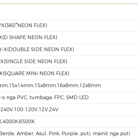
YX(360°NEON FLEX)
X(D SHAPE NEON FLEX)
Y-X(DOUBLE SIDE NEON FLEX)
X(SINGLE SIDE NEON FLEX)
-X(SQUARE MINI NEON FLEX)
4mm,15x14mm,15x8mm,16x8mm,12x8mm
-o nga PVC, tumbaga, FPC, SMD LED
240V,100-120V,12V,24V
K,4000K,6500K
Berde, Amber, Asul, Pink, Purple, puti, mainit nga puti