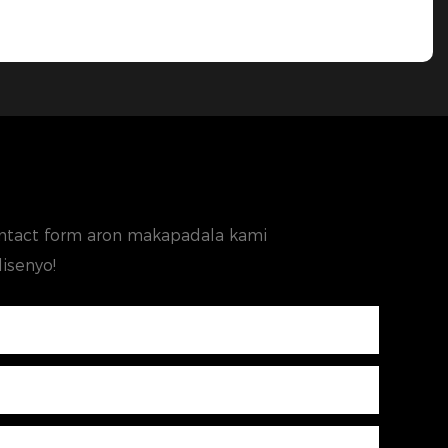
ontact form aron makapadala kami
isenyo!