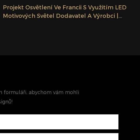
Projekt Osvětlení Ve Francii S Využitím LED
Motivových Světel Dodavatel A Výrobci |
GLAMOR
ím formuláři, abychom vám mohli
ignů!