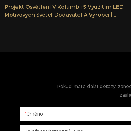
Projekt Osvětlení V Kolumbii S Využitím LED
Motivových Světel Dodavatel A Výrobci |
GLAMOR
Pokud máte další dotazy, zanec
zasl
Jméno