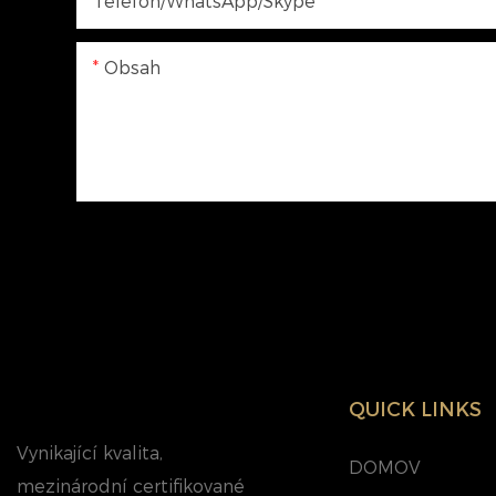
Telefon/WhatsApp/Skype
Obsah
QUICK LINKS
Vynikající kvalita,
DOMOV
mezinárodní certifikované