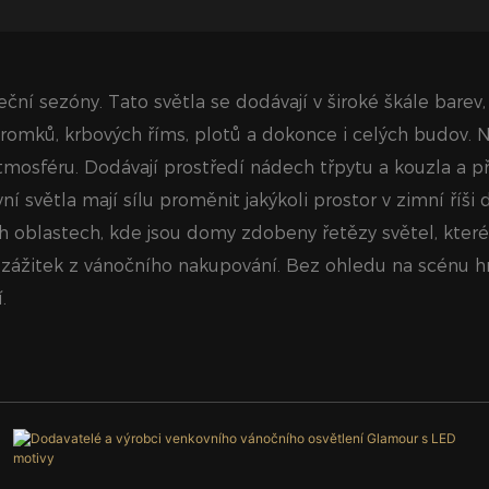
ní sezóny. Tato světla se dodávají v široké škále barev,
mků, krbových říms, plotů a dokonce i celých budov. Na
atmosféru. Dodávají prostředí nádech třpytu a kouzla a př
í světla mají sílu proměnit jakýkoli prostor v zimní říši d
 oblastech, kde jsou domy zdobeny řetězy světel, které v
ážitek z vánočního nakupování. Bez ohledu na scénu hrají
.