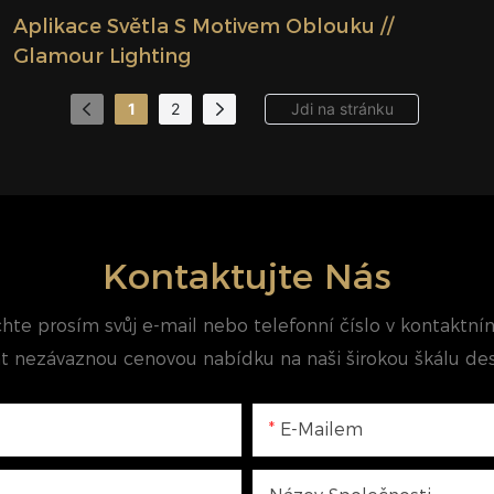
Aplikace Světla S Motivem Oblouku //
Glamour Lighting
1
2
Kontaktujte Nás
hte prosím svůj e-mail nebo telefonní číslo v kontaktn
at nezávaznou cenovou nabídku na naši širokou škálu des
E-Mailem