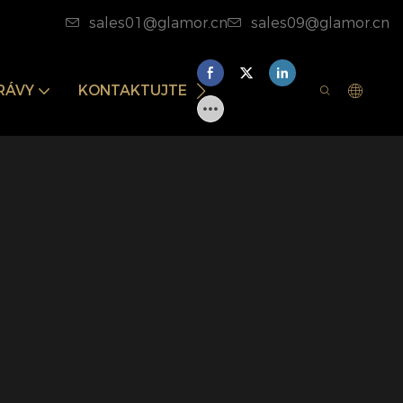
sales01@glamor.cn
sales09@glamor.cn
RÁVY
KONTAKTUJTE NÁS