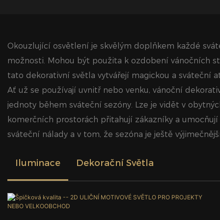
Okouzlující osvětlení je skvělým doplňkem každé sváteč
možnosti. Mohou být použita k ozdobení vánočních stro
tato dekorativní světla vytvářejí magickou a sváteční 
Ať už se používají uvnitř nebo venku, vánoční dekorativn
jednoty během sváteční sezóny. Lze je vidět v obytných
komerčních prostorách přitahují zákazníky a umocňují z
sváteční nálady a v tom, že sezóna je ještě výjimečnější
Iluminace
Dekorační Světla