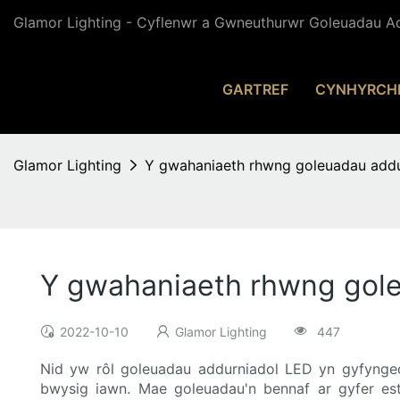
Glamor Lighting - Cyflenwr a Gwneuthurwr Goleuadau Ad
GARTREF
CYNHYRCH
Glamor Lighting
Y gwahaniaeth rhwng goleuadau addu
Y gwahaniaeth rhwng gole
2022-10-10
Glamor Lighting
447
Nid yw rôl goleuadau addurniadol LED yn gyfynge
bwysig iawn. Mae goleuadau'n bennaf ar gyfer es