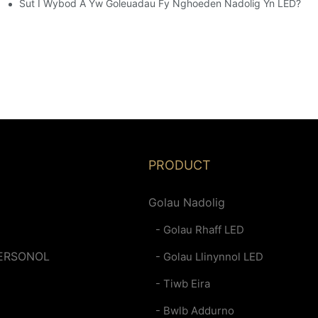
 LED Hyblyg
Sut I Wybod A Yw Goleuadau Fy Nghoeden Nadolig Yn LED?
PRODUCT
Golau Nadolig
- Golau Rhaff LED
ERSONOL
- Golau Llinynnol LED
- Tiwb Eira
- Bwlb Addurno