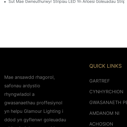
Sut Mae Gwneuthurwyr Stripiau LED Yn Arloesi Goleuadau Strip
QUICK LINKS
Mae ansawdd rhagorol,
GARTREF
safonau ardystio
CYNHYRCHION
rhyngwladol a
GWASANAETH P
gwasanaethau proffesiynol
yn helpu Glamour Lighting i
AMDANOM NI
ddod yn gyflenwr goleuadau
ACHOSION