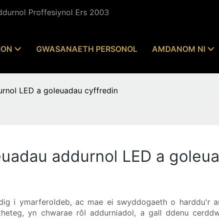
durnol Proffesiynol Ers 2003
ION
GWASANAETH PERSONOL
AMDANOM NI
rnol LED a goleuadau cyffredin
uadau addurnol LED a goleua
dig i ymarferoldeb, ac mae ei swyddogaeth o harddu'r 
theteg, yn chwarae rôl addurniadol, a gall ddenu cerdd