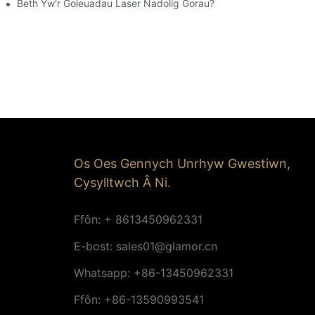
Beth Yw'r Goleuadau Laser Nadolig Gorau?
Os Oes Gennych Unrhyw Gwestiwn,
Cysylltwch Â Ni.
Ffôn: + 8613450962331
E-bost:
sales01@glamor.cn
Whatsapp: +86-13450962331
Ffôn: +86-13590993541