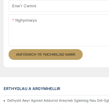
Enw'r Cwmni
Nghynnwys
ANFONWCH YR YMCHWILIAD NAWR
ERTHYGLAU A ARGYMHELLIR
Defnydd Awyr Agored Addurnol Arwyneb Sgleiniog Neu Ddi-Sglein