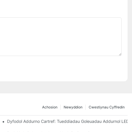
Achosion
Newyddion
Cwestiynau Cyffredin
Dyfodol Addurno Cartref: Tueddiadau Goleuadau Addurnol LED