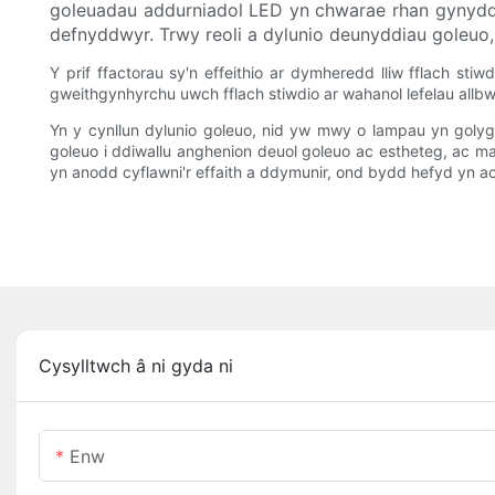
goleuadau addurniadol LED yn chwarae rhan gynyddo
defnyddwyr. Trwy reoli a dylunio deunyddiau goleuo
Y prif ffactorau sy'n effeithio ar dymheredd lliw fflach sti
gweithgynhyrchu uwch fflach stiwdio ar wahanol lefelau allbwn
Yn y cynllun dylunio goleuo, nid yw mwy o lampau yn goly
goleuo i ddiwallu anghenion deuol goleuo ac estheteg, ac m
yn anodd cyflawni'r effaith a ddymunir, ond bydd hefyd yn ach
Cysylltwch â ni gyda ni
Enw