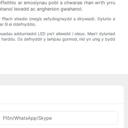
feithio ar emosiynau pobl a chwarae rhan wrth yrru
wahanol leoedd ac anghenion gwahanol.
​y fflach stiwdio (megis sefydlogrwydd a dirywiad). Dylunio a
ar ôl ei ddefnyddio.
adau addurniadol LED yw'r allwedd i oleuo. Mae'r dyluniad
 a harddu. Os defnyddir y lampau gormod, nid yn unig y bydd
Ffôn/WhatsApp/Skype