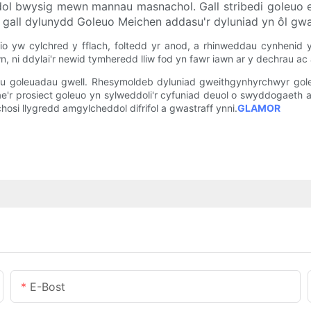
l bwysig mewn mannau masnachol. Gall stribedi goleuo ef
, gall dylunydd Goleuo Meichen addasu'r dyluniad yn ôl g
wdio yw cylchred y fflach, foltedd yr anod, a rhinweddau cynhenid ​
, ni ddylai'r newid tymheredd lliw fod yn fawr iawn ar y dechrau ac 
gu goleuadau gwell. Rhesymoldeb dyluniad gweithgynhyrchwyr goleu
ae'r prosiect goleuo yn sylweddoli'r cyfuniad deuol o swyddogaeth
osi llygredd amgylcheddol difrifol a gwastraff ynni.
GLAMOR
E-Bost