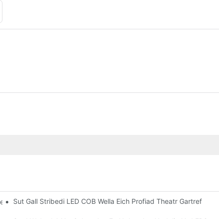
Sut Gall Stribedi LED COB Wella Eich Profiad Theatr Gartref
, Amrywiol Liwiau, Meintiau Dewisol Pêl Nadolig Plastig | Glamour