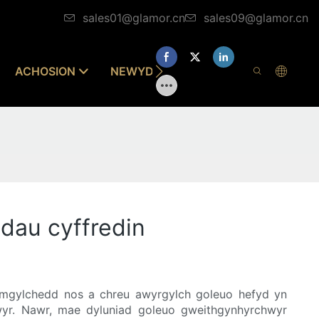
sales01@glamor.cn
sales09@glamor.cn
ACHOSION
NEWYDDION
CYSYLLTWCH Â N
dau cyffredin
amgylchedd nos a chreu awyrgylch goleuo hefyd yn
wyr. Nawr, mae dyluniad goleuo gweithgynhyrchwyr