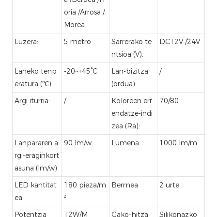
oria /Arrosa /
Morea
Luzera:
5 metro
Sarrerako te
DC12V /24V
ntsioa (V):
Laneko tenp
-20~+45°C
Lan-bizitza
/
eratura (℃):
(ordua)
Argi iturria:
/
Koloreen err
70/80
endatze-indi
zea (Ra):
Lanpararen a
90 lm/w
Lumena
1000 lm/m
rgi-eraginkort
asuna (lm/w)
LED kantitat
180 pieza/m
Bermea
2 urte
ea
²
Potentzia
12W/M
Gako-hitza
Silikonazko