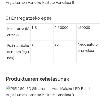
3) Entregatzeko epea
1-3
4-50000
>50000
Kantitatea (M
etroak)
3
30
Negoziatu b
Estimatutako
eharrekoa.
denbora (egu
nak)
Produktuaren xehetasunak