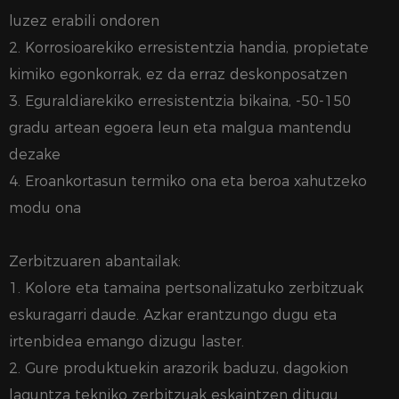
luzez erabili ondoren
2. Korrosioarekiko erresistentzia handia, propietate
kimiko egonkorrak, ez da erraz deskonposatzen
3. Eguraldiarekiko erresistentzia bikaina, -50-150
gradu artean egoera leun eta malgua mantendu
dezake
4. Eroankortasun termiko ona eta beroa xahutzeko
modu ona
Zerbitzuaren abantailak:
1. Kolore eta tamaina pertsonalizatuko zerbitzuak
eskuragarri daude. Azkar erantzungo dugu eta
irtenbidea emango dizugu laster.
2. Gure produktuekin arazorik baduzu, dagokion
laguntza tekniko zerbitzuak eskaintzen ditugu.