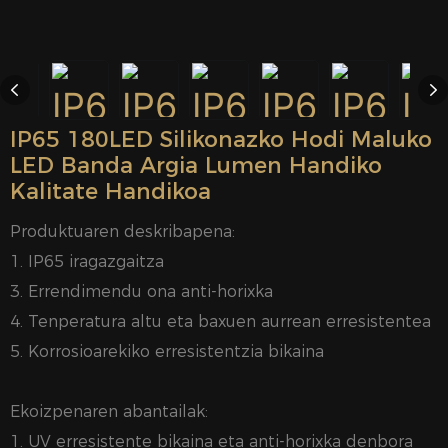
IP65 180LED Silikonazko Hodi Maluko
LED Banda Argia Lumen Handiko
Kalitate Handikoa
Produktuaren deskribapena:
1. IP65 iragazgaitza
3. Errendimendu ona anti-horixka
4. Tenperatura altu eta baxuen aurrean erresistentea
5. Korrosioarekiko erresistentzia bikaina
Ekoizpenaren abantailak:
1. UV erresistente bikaina eta anti-horixka denbora