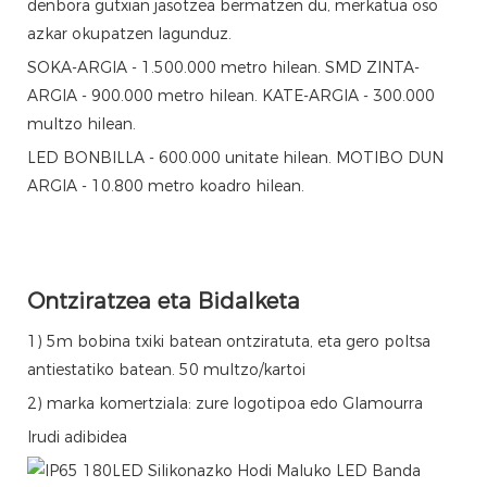
denbora gutxian jasotzea bermatzen du, merkatua oso
azkar okupatzen lagunduz.
SOKA-ARGIA - 1.500.000 metro hilean. SMD ZINTA-
ARGIA - 900.000 metro hilean. KATE-ARGIA - 300.000
multzo hilean.
LED BONBILLA - 600.000 unitate hilean. MOTIBO DUN
ARGIA - 10.800 metro koadro hilean.
Ontziratzea eta Bidalketa
1) 5m bobina txiki batean ontziratuta, eta gero poltsa
antiestatiko batean. 50 multzo/kartoi
2) marka komertziala: zure logotipoa edo Glamourra
Irudi adibidea