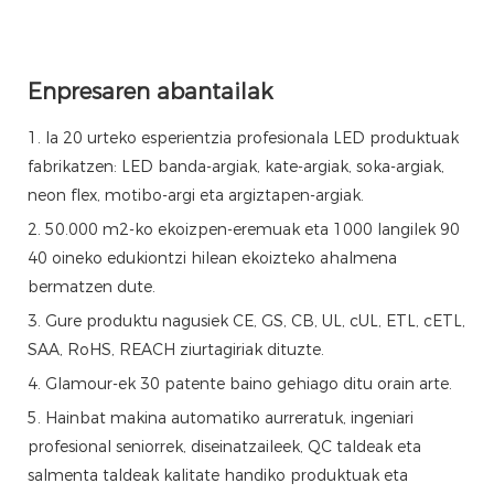
Enpresaren abantailak
1. Ia 20 urteko esperientzia profesionala LED produktuak
fabrikatzen: LED banda-argiak, kate-argiak, soka-argiak,
neon flex, motibo-argi eta argiztapen-argiak.
2. 50.000 m2-ko ekoizpen-eremuak eta 1000 langilek 90
40 oineko edukiontzi hilean ekoizteko ahalmena
bermatzen dute.
3. Gure produktu nagusiek CE, GS, CB, UL, cUL, ETL, cETL,
SAA, RoHS, REACH ziurtagiriak dituzte.
4. Glamour-ek 30 patente baino gehiago ditu orain arte.
5. Hainbat makina automatiko aurreratuk, ingeniari
profesional seniorrek, diseinatzaileek, QC taldeak eta
salmenta taldeak kalitate handiko produktuak eta