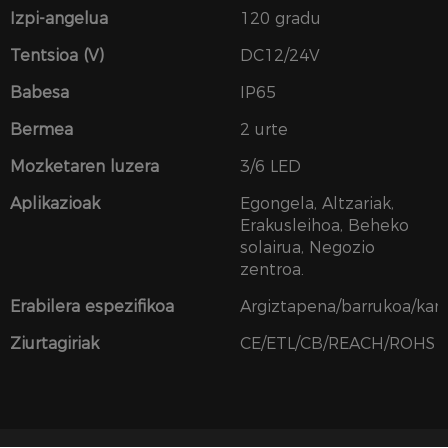
Izpi-angelua
120 gradu
Tentsioa (V)
DC12/24V
Babesa
IP65
Bermea
2 urte
Mozketaren luzera
3/6 LED
Aplikazioak
Egongela, Altzariak,
Erakusleihoa, Beheko
solairua, Negozio
zentroa.
Erabilera espezifikoa
Argiztapena/barrukoa/ka
Ziurtagiriak
CE/ETL/CB/REACH/ROHS