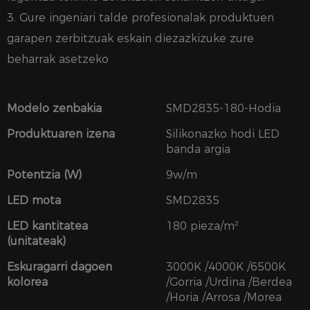
3. Gure ingeniari talde profesionalak produktuen
garapen zerbitzuak eskain diezazkizuke zure
beharrak asetzeko
Modelo zenbakia
SMD2835-180-Hodia
Produktuaren izena
Silikonazko hodi LED
banda argia
Potentzia (W)
9w/m
LED mota
SMD2835
LED kantitatea
180 pieza/m²
(unitateak)
Eskuragarri dagoen
3000K /4000K /6500K
kolorea
/Gorria /Urdina /Berdea
/Horia /Arrosa /Morea