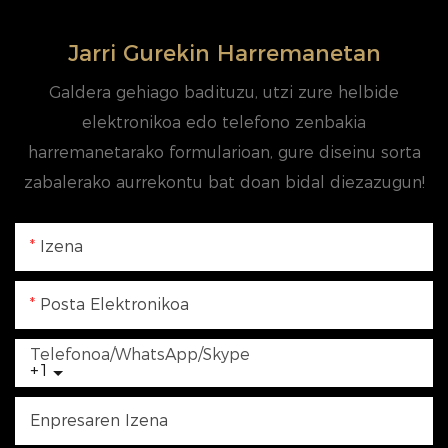
Jarri Gurekin Harremanetan
Galdera gehiago badituzu, utzi zure helbide
elektronikoa edo telefono zenbakia
harremanetarako formularioan, gure diseinu sorta
zabalerako aurrekontu bat doan bidal diezazugun!
Izena
Posta Elektronikoa
Telefonoa/WhatsApp/Skype
+1
Enpresaren Izena