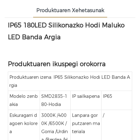
Produktuaren Xehetasunak
IP65 180LED Silikonazko Hodi Maluko
LED Banda Argia
Produktuaren ikuspegi orokorra
Produktuaren izena: IP65 Silikonazko Hodi LED Banda A
rgia
Modelo zenb
SMD2835-1
IP sailkapena
IP65
akia
80-Hodia
Eskuragarri d
3000K /400
Lanpara gor
/
agoen kolore
0K /6500K /
putzaren ma
a
Gorria /Urdin
teriala
a /Berdea /H