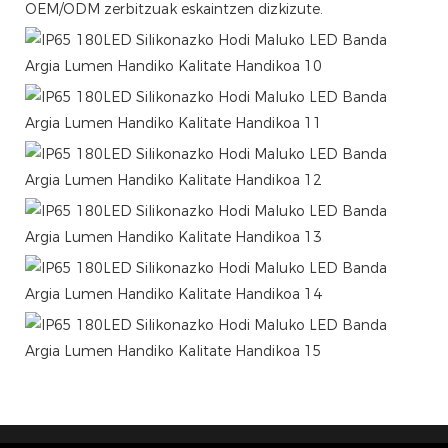
OEM/ODM zerbitzuak eskaintzen dizkizute.