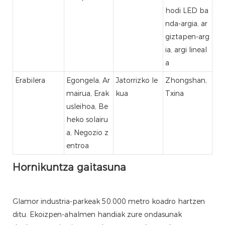
hodi LED ba
nda-argia, ar
giztapen-arg
ia, argi lineal
a
Erabilera
Egongela, Ar
Jatorrizko le
Zhongshan,
mairua, Erak
kua
Txina
usleihoa, Be
heko solairu
a, Negozio z
entroa
Hornikuntza gaitasuna
Glamor industria-parkeak 50.000 metro koadro hartzen
ditu. Ekoizpen-ahalmen handiak zure ondasunak