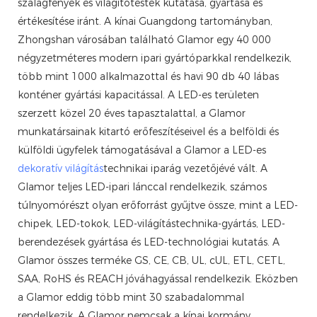
szalagfények és világítótestek kutatása, gyártása és
értékesítése iránt. A kínai Guangdong tartományban,
Zhongshan városában található Glamor egy 40 000
négyzetméteres modern ipari gyártóparkkal rendelkezik,
több mint 1000 alkalmazottal és havi 90 db 40 lábas
konténer gyártási kapacitással. A LED-es területen
szerzett közel 20 éves tapasztalattal, a Glamor
munkatársainak kitartó erőfeszítéseivel és a belföldi és
külföldi ügyfelek támogatásával a Glamor a LED-es
dekoratív világítás
technikai iparág vezetőjévé vált. A
Glamor teljes LED-ipari lánccal rendelkezik, számos
túlnyomórészt olyan erőforrást gyűjtve össze, mint a LED-
chipek, LED-tokok, LED-világítástechnika-gyártás, LED-
berendezések gyártása és LED-technológiai kutatás. A
Glamor összes terméke GS, CE, CB, UL, cUL, ETL, CETL,
SAA, RoHS és REACH jóváhagyással rendelkezik. Eközben
a Glamor eddig több mint 30 szabadalommal
rendelkezik. A Glamor nemcsak a kínai kormány