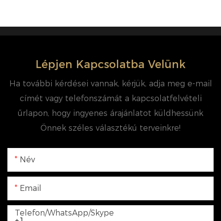
Lépjen Kapcsolatba Velünk
Ha további kérdései vannak, kérjük, adja meg e-mail
címét vagy telefonszámát a kapcsolatfelvételi
űrlapon, hogy ingyenes árajánlatot küldhessünk
Önnek széles választékú terveinkre!
Név
Email
Telefon/WhatsApp/Skype
+1