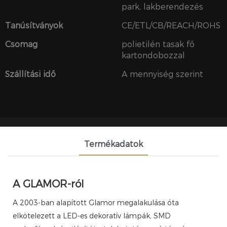
park, lakberendezés
Tanúsítványok
CE/ETL/CB/REACH/ROHS
Csomag
polietilén tasak fő
kartondobozzal
Szállítási idő
A mennyiség szerint
Termékadatok
A GLAMOR-ról
A 2003-ban alapított Glamor megalakulása óta
elkötelezett a LED-es dekoratív lámpák, SMD