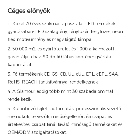
Céges előnyök
1. Közel 20 éves szakmai tapasztalat LED termékek
gyártásában: LED szalagfény, fényfüzér, fényfüzér, neon
flex, motívumfény és megvilágító lámpa.
2. 50 000 m2-es gyártóterület és 1000 alkalmazott
garantálja a havi 90 db 40 lábas konténer gyártási
kapacitását.
3. Fő termékeink CE, GS, CB, UL, cUL, ETL, cETL, SAA,
RoHS, REACH tanúsítvánnyal rendelkeznek.
4. A Glamour eddig több mint 30 szabadalommal
rendelkezik.
5. Különböző fejlett automaták, professzionális vezető
mérnökök, tervezők, minőségellenőrzési csapat és
értékesítési csapat kínál kiváló minőségű termékeket és
OEM/ODM szolgáltatásokat.