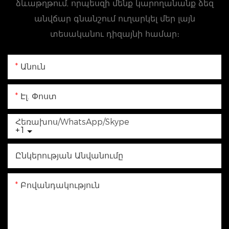
ձևաթղթում, որպեսզի մենք կարողանանք ձեզ
անվճար գնանշում ուղարկել մեր լայն
տեսականու դիզայնի համար։
Անուն
Էլ. Փոստ
Հեռախոս/WhatsApp/Skype
+1
Ընկերության Անվանումը
Բովանդակություն