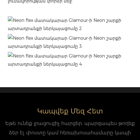
լուսավորության փորձի մեջ:
Կապվեք Մեզ Հետ
Եթե ​​​​ունեք լրացուցիչ հարցեր, պարզապես թողեք
ձեր էլ. փոստը կամ հեռախոսահամարը կապի