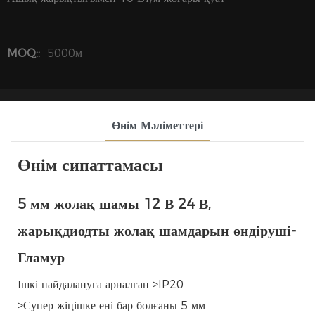
MOQ::
5000м
Өнім Мәліметтері
Өнім сипаттамасы
5 мм жолақ шамы 12 В 24 В,
жарықдиодты жолақ шамдарын өндіруші-
Гламур
Ішкі пайдалануға арналған >IP20
>Супер жіңішке ені бар болғаны 5 мм