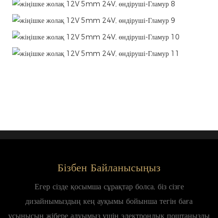
Бізбен Байланысыңыз
Егер сізде қосымша сұрақтар болса, біз сізге
дизайнымыздың кең ауқымы бойынша тегін баға
ұсынысын жібере алуымыз үшін электрондық поштаңызды