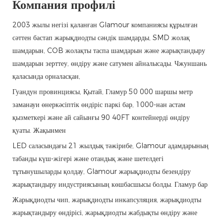
Компания профилі
2003 жылы негізі қаланған Glamour компаниясы құрылған
сәттен бастап жарықдиодты сәндік шамдарды, SMD жолақ
шамдарын, COB жолақты таспа шамдарын және жарықтандыру
шамдарын зерттеу, өндіру және сатумен айналысады. Чжуншань
қаласында орналасқан,
Гуандун провинциясы, Қытай, Гламур 50 000 шаршы метр
заманауи өнеркәсіптік өндіріс паркі бар, 1000-нан астам
қызметкері және ай сайынғы 90 40FT контейнерді өндіру
қуаты. Жақынмен
LED саласындағы 21 жылдық тәжірибе, Glamour адамдарының
табанды күш-жігері және отандық және шетелдегі
тұтынушыларды қолдау, Glamour жарықдиодты безендіру
жарықтандыру индустриясының көшбасшысы болды. Гламур бар
Жарықдиодты чип, жарықдиодты инкапсуляция, жарықдиодты
жарықтандыру өндірісі, жарықдиодты жабдықты өндіру және