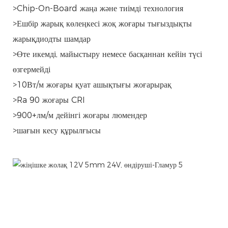
>Chip-On-Board жаңа және тиімді технология
>Ешбір жарық көлеңкесі жоқ жоғары тығыздықты
жарықдиодты шамдар
>Өте икемді, майыстыру немесе басқаннан кейін түсі
өзгермейді
>10Вт/м жоғары қуат ашықтығы жоғарырақ
>Ra 90 жоғары CRI
>900+лм/м дейінгі жоғары люмендер
>шағын кесу құрылғысы