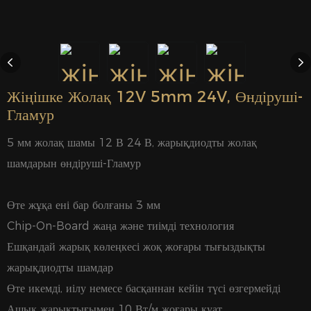
Жіңішке Жолақ 12V 5mm 24V, Өндіруші-
Гламур
5 мм жолақ шамы 12 В 24 В, жарықдиодты жолақ
шамдарын өндіруші-Гламур
Өте жұқа ені бар болғаны 3 мм
Chip-On-Board жаңа және тиімді технология
Ешқандай жарық көлеңкесі жоқ жоғары тығыздықты
жарықдиодты шамдар
Өте икемді, иілу немесе басқаннан кейін түсі өзгермейді
Ашық жарықтығымен 10 Вт/м жоғары қуат