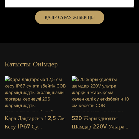
ҚАЗІР СҰРАУ ЖІБЕРІҢІЗ
Қатысты Өнімдер
Қара Дақтарсыз 12,5 См
520 Жарықдиодты
Кесу IP67 Су
Шамдар 220V Ультра
Өткізбейтін COB
Жарқын Жарықсыз