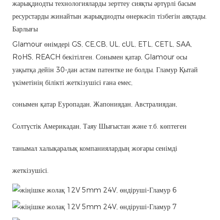
жарықдиодты технологияларды зерттеу сияқты әртүрлі басым
ресурстарды жинайтын жарықдиодты өнеркәсіп тізбегін аяқтады.
Барлығы
Glamour өнімдері GS, CE,CB, UL, cUL, ETL, CETL, SAA,
RoHS, REACH бекітілген. Сонымен қатар, Glamour осы
уақытқа дейін 30-дан астам патентке ие болды. Гламур Қытай
үкіметінің білікті жеткізушісі ғана емес,
сонымен қатар Еуропадан, Жапониядан, Австралиядан,
Солтүстік Америкадан, Таяу Шығыстан және т.б. көптеген
танымал халықаралық компаниялардың жоғары сенімді
жеткізушісі.