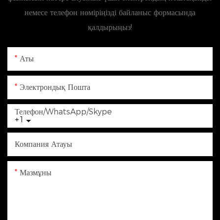
немесе телефон нөміріңізді байланыс формасында
қалдырыңыз!
Аты
Электрондық Пошта
Телефон/WhatsApp/Skype
+1
Компания Атауы
Мазмұны