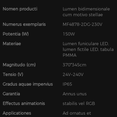
Nomen producti
Lumen bidimensionale
cum motivo stellae
Numerus exemplaris
MF4878-2DG-230V
Potentia (W)
150W
Materiae
Lumen funiculare LED,
lumen fictile LED, tabula
PMMA
Magnitudo (cm)
370*345cm
Tensio (V)
24V~240V
Gradus aquae impervius
IP65
Garantia
Annus unus
Effectus animationis
stabilis vel RGB
Applicationes
Ad ornatus et