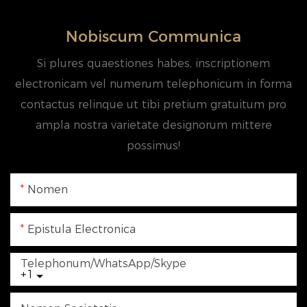
Nobiscum Communica
Si plures quaestiones habes, inscriptionem
electronicam vel numerum telephonicum in forma
contactus relinque ut tibi pretium gratuitum pro
ampla nostra varietate designorum mittere
possimus!
Nomen
Epistula Electronica
Telephonum/WhatsApp/Skype
+1