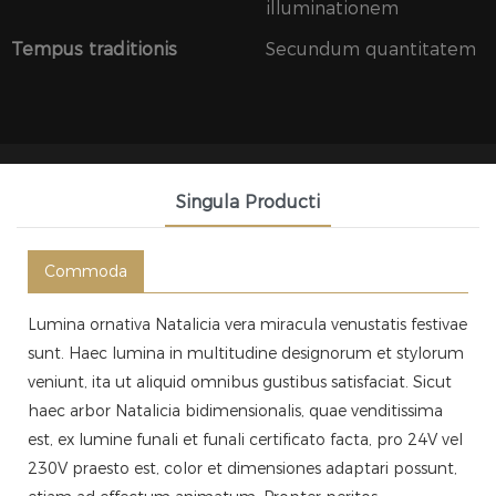
illuminationem
Tempus traditionis
Secundum quantitatem
Singula Producti
Commoda
Lumina ornativa Natalicia vera miracula venustatis festivae
sunt. Haec lumina in multitudine designorum et stylorum
veniunt, ita ut aliquid omnibus gustibus satisfaciat. Sicut
haec arbor Natalicia bidimensionalis, quae venditissima
est, ex lumine funali et funali certificato facta, pro 24V vel
230V praesto est, color et dimensiones adaptari possunt,