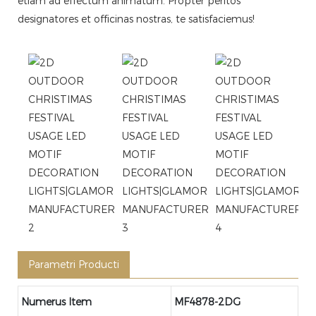
etiam ad effectum animatum. Propter peritos
designatores et officinas nostras, te satisfaciemus!
Parametri Producti
Numerus Item
MF4878-2DG