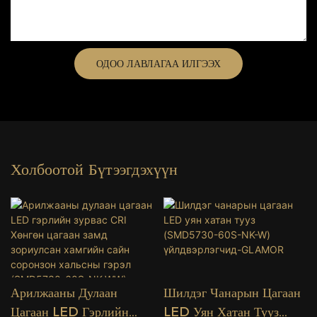
ОДОО ЛАВЛАГАА ИЛГЭЭХ
Холбоотой Бүтээгдэхүүн
Арилжааны Дулаан
Шилдэг Чанарын Цагаан
Цагаан LED Гэрлийн
LED Уян Хатан Тууз