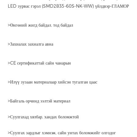
LED зурвас гэрэл (SMD2835-60S-NK-WW) үйлдвэр-ГЛАМОР
>Өнгөний жигд байдал, тод байдал
>Захиалах захиалга авна
>CE сертификаттай сайн чанарын
>Илүү зузаан материалаар хийсэн тугалган цаас
>Байгаль орчинд ээлтэй материал
>Суулгахад хялбар, хандах боломжтой
>Суулгах зардлыг хэмнэж, сайн унтах боломжийг олгодог