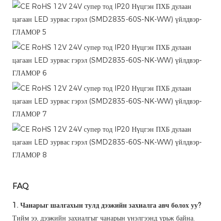
FAQ
1. Чанарыг шалгахын тулд дээжийн захиалга авч болох уу?
Тийм ээ, дээжийн захиалгыг чанарын үнэлгээнд урьж байна.