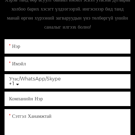
холбоо барих хэсэгт үлдээгээрэй, ингэснээр бид танд
манай өргөн хүрээний загваруудын үнэ төлбөргүй үнийн
саналыг илгээх болно!
Нэр
Имэйл
Утас/WhatsApp/Skype
+1
Компанийн Нэр
Сэтгэл Ханамжтай