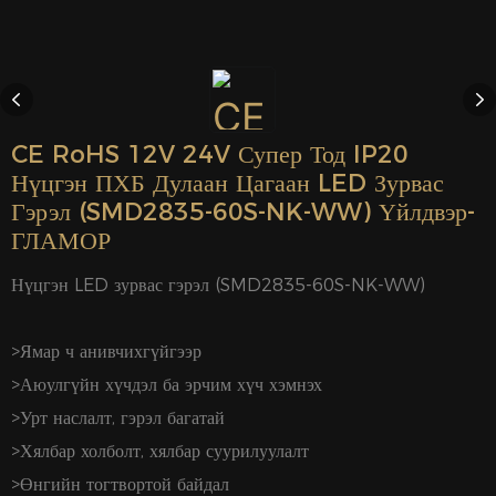
CE RoHS 12V 24V Супер Тод IP20
Нүцгэн ПХБ Дулаан Цагаан LED Зурвас
Гэрэл (SMD2835-60S-NK-WW) Үйлдвэр-
ГЛАМОР
Нүцгэн LED зурвас гэрэл (SMD2835-60S-NK-WW)
>Ямар ч анивчихгүйгээр
>Аюулгүйн хүчдэл ба эрчим хүч хэмнэх
>Урт наслалт, гэрэл багатай
>Хялбар холболт, хялбар суурилуулалт
>Өнгийн тогтвортой байдал