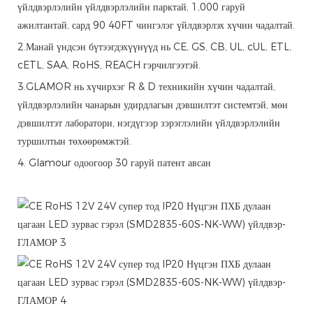
үйлдвэрлэлийн үйлдвэрлэлийн парктай, 1,000 гаруй
ажилтантай, сард 90 40FT чингэлэг үйлдвэрлэх хүчин чадалтай.
2.Манай үндсэн бүтээгдэхүүнүүд нь CE, GS, CB, UL, cUL, ETL,
cETL, SAA, RoHS, REACH гэрчилгээтэй.
3.GLAMOR нь хүчирхэг R & D техникийн хүчин чадалтай,
үйлдвэрлэлийн чанарын удирдлагын дэвшилтэт системтэй, мөн
дэвшилтэт лаборатори, нэгдүгээр зэрэглэлийн үйлдвэрлэлийн
туршилтын төхөөрөмжтэй.
4. Glamour одоогоор 30 гаруй патент авсан