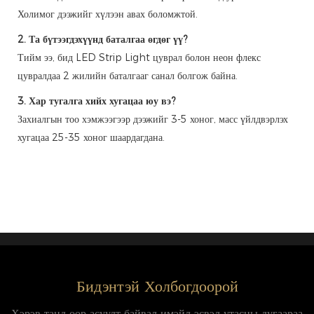
Холимог дээжийг хүлээн авах боломжтой.
2. Та бүтээгдэхүүнд баталгаа өгдөг үү?
Тийм ээ, бид LED Strip Light цуврал болон неон флекс
цувралдаа 2 жилийн баталгааг санал болгож байна.
3. Хар тугалга хийх хугацаа юу вэ?
Захиалгын тоо хэмжээгээр дээжийг 3-5 хоног, масс үйлдвэрлэх
хугацаа 25-35 хоног шаардагдана.
Бидэнтэй Холбогдоорой
Хэрэв танд өөр асуулт байвал имэйл эсвэл утасны дугаараа