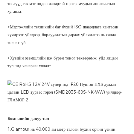
төслүүд гэх мэт өндөр чанартай програмуудын ашиглалтын
хугацаа.
>Мэргэжлийн техникийн баг бүхий ISO шаардлага хангасан
хүчирхэг үйлдвэр, борлуулалтын дараах үйлчилгээ нь санаа
зоволтгүй
>Хувийн эзэмшлийн иж бүрэн тоног төхөөрөмж, үйл явцын
туршид чанарын хяналт
Компанийн давуу тал
1.Glamour нь 40,000 ам метр талбай бүхий орчин үеийн