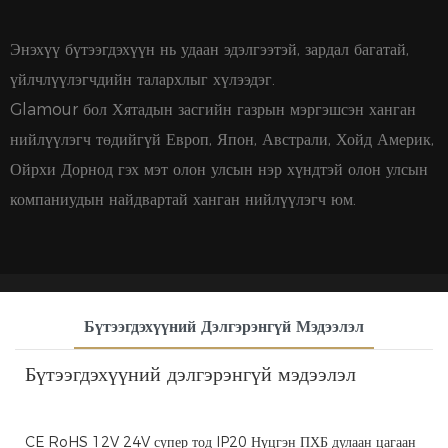
Энэхүү бүтээгдэхүүн нь удаан эдэлгээтэй, зардал багатай,
үйлчлүүлэгчдийн талархлыг хүлээдэг.
Glamour бол Хятадын засгийн газрын мэргэшсэн ханган
нийлүүлэгч төдийгүй Европ, Япон, Австрали, Хойд Америк,
Ойрхи Дорнод гэх мэт олон улсын нэр хүндтэй олон улсын
компаниудын найдвартай ханган нийлүүлэгч юм.
Бүтээгдэхүүний Дэлгэрэнгүй Мэдээлэл
Бүтээгдэхүүний дэлгэрэнгүй мэдээлэл
CE RoHS 12V 24V супер тод IP20 Нүцгэн ПХБ дулаан цагаан