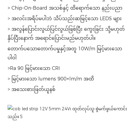
> Chip-On-Board အသစ်နှင့် ထိရောက်သော နည်းပညာ
> အလင်းအရိပ်မပါဘဲ သိပ်သည်းဆမြင့်သော LEDS များ
> အလွန်ပြောင်းလွယ်ပြင်လွယ်ဖြစ်ပြီး ကွေးခြင်း သို့မဟုတ်
နှိပ်ပြီးနောက် အရောင်ပြောင်းမည်မဟုတ်ပါ။
တောက်ပသောတောက်ပမှုနှင့်အတူ 10W/m မြင့်မားသော
ပါဝါ
>Ra 90 မြင့်မားသော CRI
> မြင့်မားသော lumens 900+lm/m အထိ
> အသေးစားဖြတ်ယူနစ်