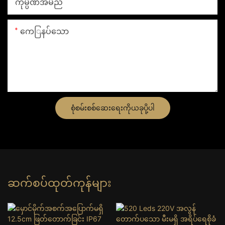
ကုမ္ပဏီအမည်
ကေြနပ်သော
စုံစမ်းစစ်ဆေးရေးကိုယခုပို့ပါ
ဆက်စပ်ထုတ်ကုန်များ