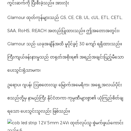
ကွင်းဆက်ကို ပြီးစီးခဲ့သည်။ အားလုံး
Glamour ထုတ်ကုန်များသည် GS, CE, CB, UL, cUL, ETL, CETL,
SAA, RoHS, REACH အတည်ပြုထားသည်။ ဤအတောအတွင်း၊
Glamour သည် ယခုအချိန်အထိ မူပိုင်ခွင့် 30 ကျော် ရရှိထားသည်။
ကြီးကျယ်ခန်းနားမှုသည် တရုတ်အစိုးရ၏ အရည်အချင်းပြည့်မီသော
ပေးသွင်းရုံသာမက၊
ဥရောပ၊ ဂျပန်၊ ဩစတေးလျ၊ မြောက်အမေရိက၊ အရှေ့အလယ်ပိုင်း
စသည်တို့မှ နာမည်ကြီး နိုင်ငံတကာ ကုမ္ပဏီများစွာ၏ ယုံကြည်စိတ်ချ
ရသော ပေးသွင်းသူလည်း ဖြစ်သည်။