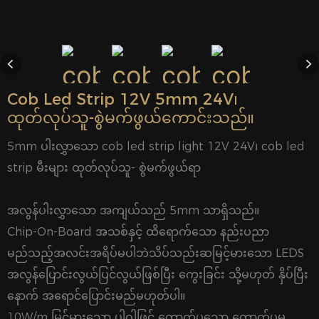
Cob Led Strip 12V 5mm 24V၊
ထုတ်လုပ်သူ-စွဲမက်ဖွယ်ကောင်းသည်။
5mm ပါးလွှာသော cob led strip light 12V 24V၊ cob led
strip မီးများ ထုတ်လုပ်သူ- စွဲမက်ဖွယ်ရာ
အလွန်ပါးလွှာသော အကျယ်သည် 5mm သာရှိသည်။
Chip-On-Board အသစ်နှင့် ထိရောက်သော နည်းပညာ
မည်သည့်အလင်းအရိပ်မပါဘဲသိပ်သည်းဆမြင့်မားသော LEDS
အလွန်ပြောင်းလွယ်ပြင်လွယ်ဖြစ်ပြီး ကွေးခြင်း သို့မဟုတ် နှိပ်ပြီး
နောက် အရောင်ပြောင်းမည်မဟုတ်ပါ။
10W/m မြင့်မားသော ပါဝါဖြင့် တောက်ပသော တောက်ပမှု