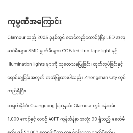
ကုမ္ပဏီအကြောင်း
Glamour သည် 2003 ခုနှစ်တွင် စတင်တည်ထောင်ခဲ့ပြီး LED အလှ
ဆင်မီးများ၊ SMD ချွတ်မီးများ၊ COB led strip tape light နှင့်
Illumination lights များကို သုတေသနပြုခြင်း၊ ထုတ်လုပ်ခြင်းနှင့်
ရောင်းချခြင်းအတွက် ကတိပြုထားပါသည်။ Zhongshan City တွင်
တည်ရှိပြီး၊
တရုတ်နိုင်ငံ၊ Guangdong ပြည်နယ်၊ Glamour တွင် ဝန်ထမ်း
1,000 ကျော်နှင့် လစဉ် 40FT ကွန်တိန်နာ အလုံး 90 ရှိသည့် ခေတ်မီ
စက်မှုဇုန် 50,000 စတုရန်းမီတာ ကျယ်ဝန်းသော ခေတ်မီစက်မှု