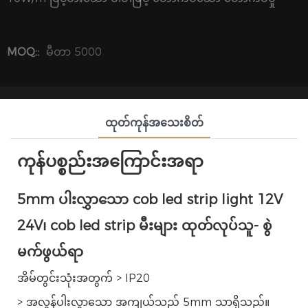
MOQ::
မီတာ 5000
ထုတ်ကုန်အသေးစိတ်
ကုန်ပစ္စည်းအကြောင်းအရာ
5mm ပါးလွှာသော cob led strip light 12V
24V၊ cob led strip မီးများ ထုတ်လုပ်သူ- စွဲ
မက်ဖွယ်ရာ
အိမ်တွင်းသုံးအတွက် > IP20
> အလွန်ပါးလွှာသော အကျယ်သည် 5mm သာရှိသည်။