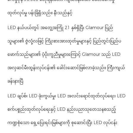
ထုတ်လုပ်မှု ပန်းခြံရှိသည်။ နီးသည်နှင့်
LED နယ်ပယ်တွင် အတွေ့အကြုံ 21 နှစ်ရှိပြီ၊ Glamour ပြည်
သူများ၏ ဇွဲလုံ့လဖြင့် ကြိုးစားအားထုတ်မှုများနှင့် ပြည်တွင်းပြည်ပ
ဖောက်သည်များ၏ ပံ့ပိုးကူညီမှုများကြောင့် Glamour သည် LED
အလှဆင်မီးထွန်းလုပ်ငန်း၏ ခေါင်းဆောင်ဖြစ်လာခဲ့သည်။ ကြီးကျယ်
ခန်းနားပြီ
LED ချပ်စ်၊ LED ဖုံးကွယ်မှု၊ LED အလင်းရောင်ထုတ်လုပ်ရေး၊ LED
စက်ပစ္စည်းထုတ်လုပ်ရေးနှင့် LED နည်းပညာသုတေသနစသည့်
ကဏ္ဍစုံသော ရှေ့ပြေးရင်းမြစ်များကို စုဆောင်းပြီး LED လုပ်ငန်း