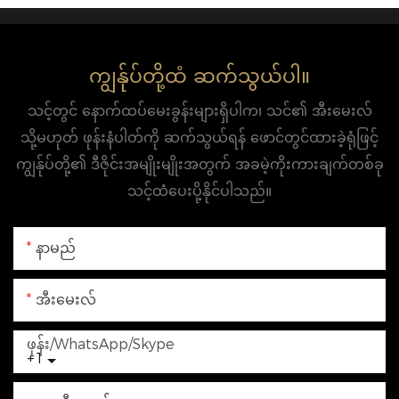
ကျွန်ုပ်တို့ထံ ဆက်သွယ်ပါ။
သင့်တွင် နောက်ထပ်မေးခွန်းများရှိပါက၊ သင်၏ အီးမေးလ်
သို့မဟုတ် ဖုန်းနံပါတ်ကို ဆက်သွယ်ရန် ဖောင်တွင်ထားခဲ့ရုံဖြင့်
ကျွန်ုပ်တို့၏ ဒီဇိုင်းအမျိုးမျိုးအတွက် အခမဲ့ကိုးကားချက်တစ်ခု
သင့်ထံပေးပို့နိုင်ပါသည်။
နာမည်
အီးမေးလ်
ဖုန်း/WhatsApp/Skype
+1