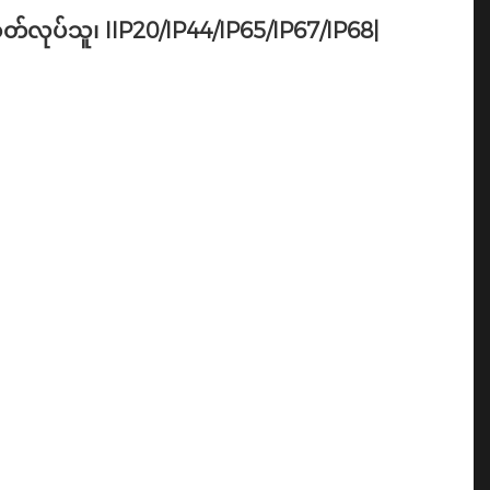
်လုပ်သူ၊ IIP20/IP44/IP65/IP67/IP68|