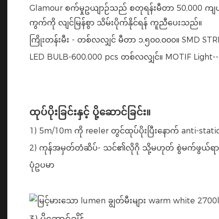
Glamour စက်မှုဥယျာဉ်သည် စတုရန်းမီတာ 50,000 ကျယ်ဝန်း
ကွက်ကို လျင်မြန်စွာ သိမ်းပိုက်နိုင်ရန် ကူညီပေးသည်။
ကြိုးတန်းမီး - တစ်လလျှင် မီတာ ၁,၅၀၀,၀၀၀။ SMD ST
LED BULB-600,000 pcs တစ်လလျှင်။ MOTIF Light--
ထုပ်ပိုးခြင်းနှင့် ပို့ဆောင်ခြင်း။
1) 5m/10m ကို reeler တွင်ထုပ်ပိုးပြီးနောက် anti-stati
2) ကုန်အမှတ်တံဆိပ်- သင်၏လိုဂို သို့မဟုတ် စွဲမက်ဖွယ်ရာ
ပုံဥပမာ