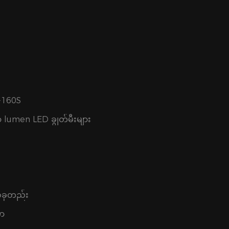
-160S
ာ lumen LED ချွတ်မီးများ
်ခုတည်း
တာ