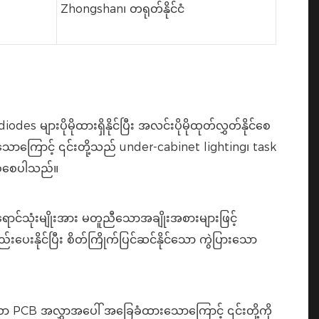
Zhongshan၊ တရုတ်နိုင်ငံ
ားပိုမိုထားရှိနိုင်ပြီး အလင်းပိုမိုထုတ်လွှတ်နိုင်စေ
သောကြောင့် ၎င်းတို့သည် under-cabinet lighting၊ task
ြစ်စေပါသည်။
င်သုံးမျိုးအား မတူညီသောအချိုးအစားများဖြင့်
းပေးနိုင်ပြီး စိတ်ကြိုက်ပြင်ဆင်နိုင်သော ကွဲပြားသော
 PCB အလွှာအပေါ် အခြေခံထားသောကြောင့် ၎င်းတို့ကို