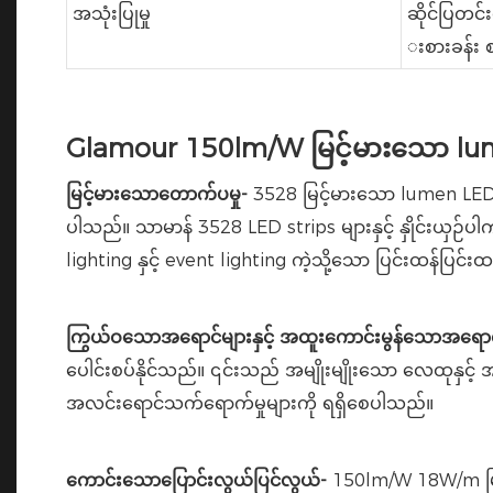
အသုံးပြုမှု
ဆိုင်ပြတင်
းစားခန်း စ
Glamour 150lm/W မြင့်မားသော lum
မြင့်မားသောတောက်ပမှု-
3528 မြင့်မားသော lumen LED အမ
ပါသည်။ သာမာန် 3528 LED strips များနှင့် နှိုင်းယှဉ
lighting နှင့် event lighting ကဲ့သို့သော ပြင်းထန်
ကြွယ်ဝသောအရောင်များနှင့် အထူးကောင်းမွန်သောအရောင်
ပေါင်းစပ်နိုင်သည်။ ၎င်းသည် အမျိုးမျိုးသော လေထုနှင့် 
အလင်းရောင်သက်ရောက်မှုများကို ရရှိစေပါသည်။
ကောင်းသောပြောင်းလွယ်ပြင်လွယ်-
150lm/W 18W/m မြင့