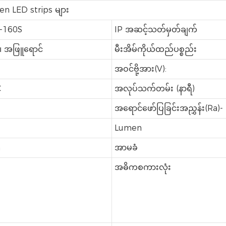
n LED strips များ
-160S
IP အဆင့်သတ်မှတ်ချက်
၊ အဖြူရောင်
မီးအိမ်ကိုယ်ထည်ပစ္စည်း
အဝင်ဗို့အား(V):
C
အလုပ်သက်တမ်း (နာရီ)
အရောင်ဖော်ပြခြင်းအညွှန်း(Ra)-
Lumen
m
အာမခံ
အဓိကစကားလုံး