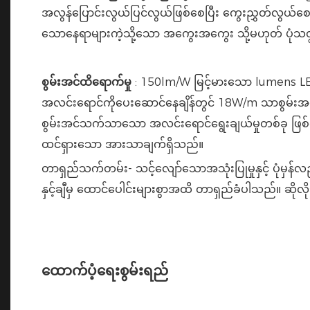
အလွန်ပြောင်းလွယ်ပြင်လွယ်ဖြစ်စေပြီး ကွေးညွှတ်လွယ်စ
သောနေရာများကဲ့သို့သော အကွေးအကွေး သို့မဟုတ် ပုံသဏ္ဍာန်ပ
စွမ်းအင်ထိရောက်မှု
: 150lm/W မြင့်မားသော lumens LED
အလင်းရောင်ကိုပေးဆောင်နေချိန်တွင် 18W/m သာစွမ်းအင်သုံးစ
စွမ်းအင်သက်သာသော အလင်းရောင်ရွေးချယ်မှုတစ်ခု ဖြစ်လာစေ
ထင်ရှားသော အားသာချက်ရှိသည်။
တာရှည်သက်တမ်း- သင့်လျော်သောအသုံးပြုမှုနှင့် ပုံမှန
နှင့်ချီမှ ထောင်ပေါင်းများစွာအထိ တာရှည်ခံပါသည်။ ဆိုလိ
ထောက်ပံ့ရေးစွမ်းရည်