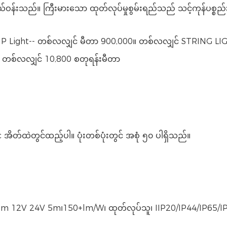
သည်။ ကြီးမားသော ထုတ်လုပ်မှုစွမ်းရည်သည် သင့်ကုန်ပစ္စည်းများက
RIP Light-- တစ်လလျှင် မီတာ 900,000။ တစ်လလျှင် STRING LI
 တစ်လလျှင် 10,800 စတုရန်းမီတာ
c အိတ်ထဲတွင်ထည့်ပါ။ ပုံးတစ်ပုံးတွင် အစုံ ၅၀ ပါရှိသည်။