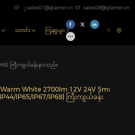
့sales01@glamor.cn
sales09@glamor.cn
သတင်း
ကြှနျုပျတို့ကိုဆကျသှယျရနျ
P68| ကြီးကျယ်ခန်းနားသည်။
ျား Warm White 2700lm 12V 24V 5m၊
P44/IP65/IP67/IP68| ကြီးကျယ်ခန်း