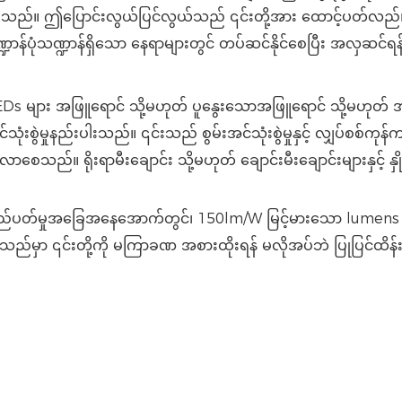
ေသည်။ ဤပြောင်းလွယ်ပြင်လွယ်သည် ၎င်းတို့အား ထောင့်ပတ်လည်၊ က
ုံသဏ္ဍာန်ရှိသော နေရာများတွင် တပ်ဆင်နိုင်စေပြီး အလှဆင်ရန်အတွက် 
s များ အဖြူရောင် သို့မဟုတ် ပူနွေးသောအဖြူရောင် သို့မဟုတ် အ
ွဲမှုနည်းပါးသည်။ ၎င်းသည် စွမ်းအင်သုံးစွဲမှုနှင့် လျှပ်စစ်ကုန်ကျ
သည်။ ရိုးရာမီးချောင်း သို့မဟုတ် ချောင်းမီးချောင်းများနှင့် နှ
်လည်ပတ်မှုအခြေအနေအောက်တွင်၊ 150lm/W မြင့်မားသော lumens LED
ုသည်မှာ ၎င်းတို့ကို မကြာခဏ အစားထိုးရန် မလိုအပ်ဘဲ ပြုပြင်ထိန်းသ