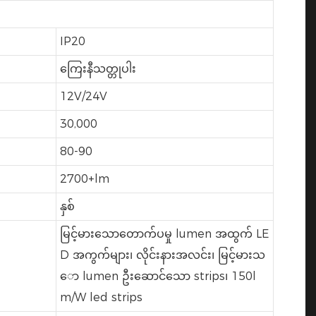
IP20
ကြေးနီသတ္တုပါး
12V/24V
30,000
80-90
2700+lm
နှစ်
မြင့်မားသောတောက်ပမှု lumen အထွက် LE
D အကွက်များ၊ လိုင်းနားအလင်း၊ မြင့်မားသ
ော lumen ဦးဆောင်သော strips၊ 150l
m/W led strips