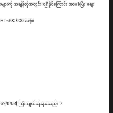
ို အချိန်တိုအတွင်း ရရှိနိုင်ကြောင်း အာမခံပြီး စျေး
GHT-300,000 အစုံ။