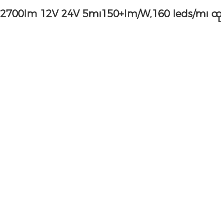
င် 2700lm 12V 24V 5m၊150+lm/W,160 leds/m၊ ထုတ