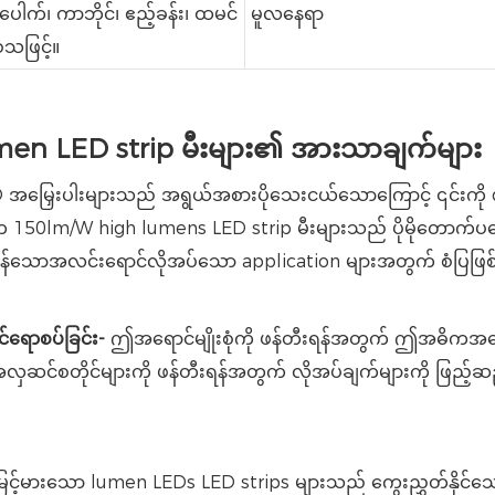
းပေါက်၊ ကာဘိုင်၊ ဧည့်ခန်း၊ ထမင်
မူလနေရာ
သဖြင့်။
en LED strip မီးများ၏ အားသာချက်များ
ြှေးပါးများသည် အရွယ်အစားပိုသေးငယ်သောကြောင့် ၎င်းကို diodes မျ
်ပါက 150lm/W high lumens LED strip မီးများသည် ပိုမိုတောက်ပ
ပြင်းထန်သောအလင်းရောင်လိုအပ်သော application များအတွက် စံပြဖ
ရောစပ်ခြင်း-
ဤအရောင်မျိုးစုံကို ဖန်တီးရန်အတွက် ဤအဓိကအရော
အလှဆင်စတိုင်များကို ဖန်တီးရန်အတွက် လိုအပ်ချက်များကို ဖြည့်ဆည်
်မားသော lumen LEDs LED strips များသည် ကွေးညွှတ်နိုင်သော