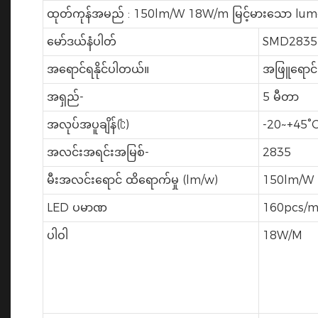
ထုတ်ကုန်အမည် : 150lm/W 18W/m မြင့်မားသော lume
မော်ဒယ်နံပါတ်
SMD2835
အရောင်ရနိုင်ပါတယ်။
အဖြူရောင်
အရှည်-
5 မီတာ
အလုပ်အပူချိန်(℃)
-20~+45°
အလင်းအရင်းအမြစ်-
2835
မီးအလင်းရောင် ထိရောက်မှု (lm/w)
150lm/W
LED ပမာဏ
160pcs/
ပါဝါ
18W/M