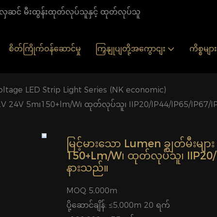
ှဆင် မီးထွန်းထုတ်လုပ်သူနှင့် ထုတ်လုပ်သူ
စိတ်ကြိုက်ဝန်ဆောင်မှု
ကြှနျုပျတို့အကွောငျး
ကိစ္စများ
ltage LED Strip Light Series (NK economic)
2V 24V 5m၊150+lm/W၊ ထုတ်လုပ်သူ၊ IIP20/IP44/IP65/IP67/I
မြင့်မားသော Lumen ချွတ်မီးမ
150+lm/W၊ ထုတ်လုပ်သူ၊ IIP20/I
နားသည်။
MOQ 5,000m
ပို့ဆောင်ချိန်: ≤5,000m 20 ရက်