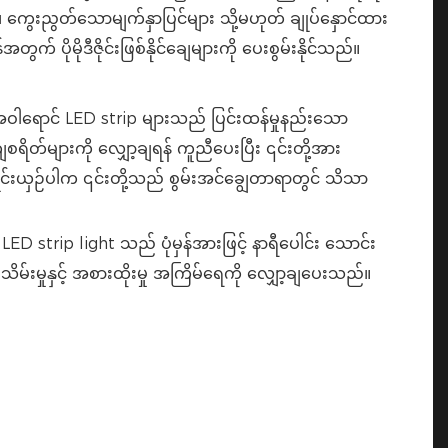
ွေးညွတ်သောမျက်နှာပြင်များ သို့မဟုတ် ချုပ်နှောင်ထား
ပိုမိုဒီဇိုင်းဖြစ်နိုင်ချေများကို ပေးစွမ်းနိုင်သည်။
ဝါရောင် LED strip များသည် ပြင်းထန်မှုနည်းသော
စရိတ်များကို လျှော့ချရန် ကူညီပေးပြီး ၎င်းတို့အား
ိုင်းယှဉ်ပါက ၎င်းတို့သည် စွမ်းအင်ချွေတာရာတွင် သိသာ
 strip light သည် ပုံမှန်အားဖြင့် နာရီပေါင်း သောင်း
ိမ်းမှုနှင့် အစားထိုးမှု အကြိမ်ရေကို လျှော့ချပေးသည်။