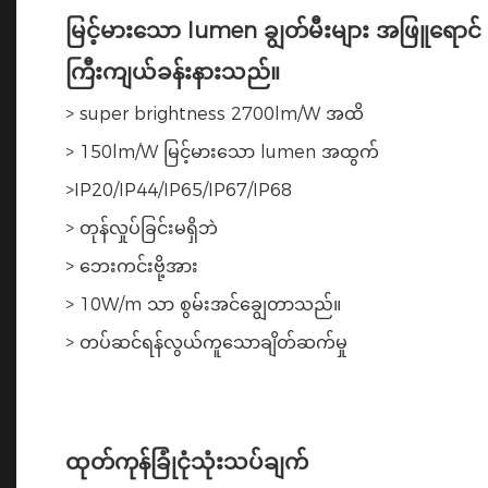
မြင့်မားသော lumen ချွတ်မီးများ အဖြူရော
ကြီးကျယ်ခန်းနားသည်။
> super brightness 2700lm/W အထိ
> 150lm/W မြင့်မားသော lumen အထွက်
>IP20/IP44/IP65/IP67/IP68
> တုန်လှုပ်ခြင်းမရှိဘဲ
> ဘေးကင်းဗို့အား
> 10W/m သာ စွမ်းအင်ချွေတာသည်။
> တပ်ဆင်ရန်လွယ်ကူသောချိတ်ဆက်မှု
ထုတ်ကုန်ခြုံငုံသုံးသပ်ချက်