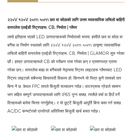
२२०V १२०V २०m ५०m छत वा कोठाको लागि उत्तम व्यावसायिक लचिलो बाहिरी
वायरलेस एलईडी स्ट्रिपहरू, CB, निर्माता | ग्लैमर
लामो इतिहास भएको LED उत्पादनहरूको निर्माताको रूपमा, हामीले छत वा कोठा वा
बगैंचा वा निर्माण स्थलको लागि २२०V १२०V २०m ५०m उत्कृष्ट व्यावसायिक
लचिलो बाहिरी वायरलेस एलईडी स्ट्रिपहरू, CB, निर्माता | GLAMOR सुरु गरेका
छौं। हाम्रा उत्पादनहरूले CB को परीक्षण पास गरेका छन् र प्रमाणपत्र प्राप्त
गरेका छन्। वायरलेस बाह्य वा बगैंचाको नेतृत्वमा स्ट्रिप लाइटहरू ग्लैमरबाट LED
स्ट्रिप लाइटको सबैभन्दा किफायती विकल्प हो, किनभने यो भित्र कुनै तामाको तार
बिना नै छ, केवल FPC तारले बिजुली सञ्चालन गर्दछ। वाटरप्रूफ ग्रेडले सामान
भाग सहित सम्पूर्ण उत्पादनहरूको लागि IP65 पुग्न सक्छ, त्यसैले वर्षा वा हिउँ पर्ने
दिनहरूको बारेमा चिन्ता नगर्नुहोस्। र यो छुट्टै बिजुली आपूर्ति बिना काम गर्न सक्छ,
AC/DC कन्भर्टरको प्रयोगले अतिरिक्त बिजुली खर्च बचत गर्दछ।