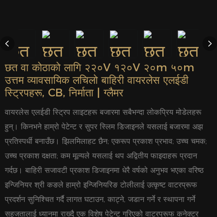
छत वा कोठाको लागि २२०V १२०V २०m ५०m
उत्तम व्यावसायिक लचिलो बाहिरी वायरलेस एलईडी
स्ट्रिपहरू, CB, निर्माता | ग्लैमर
वायरलेस एलईडी स्ट्रिप लाइटहरू बजारमा सबैभन्दा लोकप्रिय मोडेलहरू
हुन्। किनभने हाम्रो पेटेन्ट र सुपर स्लिम डिजाइनले यसलाई बजारमा अझ
प्रतिस्पर्धी बनाउँछ। झिलमिलाहट छैन; एकरूप प्रकाश प्रभाव; उच्च चमक;
उच्च प्रकाश दक्षता; कम मूल्यले यसलाई थप अद्वितीय फाइदाहरू प्रदान
गर्दछ। बाहिरी सजावटी प्रकाश डिजाइनमा धेरै वर्षको अनुभव भएका वरिष्ठ
इन्जिनियर श्री कङले हाम्रो इन्जिनियरिङ टोलीलाई उत्कृष्ट वाटरप्रूफ
प्रदर्शन सुनिश्चित गर्दै लागत घटाउन, काट्ने, जडान गर्ने र स्थापना गर्ने
सहजतालाई ध्यानमा राख्दै एक विशेष पेटेन्ट गरिएको वाटरप्रूफ कनेक्टर