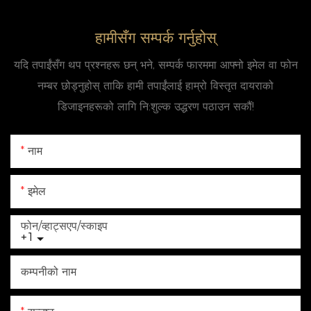
हामीसँग सम्पर्क गर्नुहोस्
यदि तपाईंसँग थप प्रश्नहरू छन् भने, सम्पर्क फारममा आफ्नो इमेल वा फोन
नम्बर छोड्नुहोस् ताकि हामी तपाईंलाई हाम्रो विस्तृत दायराको
डिजाइनहरूको लागि नि:शुल्क उद्धरण पठाउन सकौं!
नाम
इमेल
फोन/व्हाट्सएप/स्काइप
+1
कम्पनीको नाम