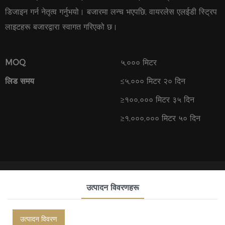
डिजाइन गर्न नेतृत्व गर्नुभयो। बजारमा लन्च भएपछि, वायरलेस एलईडी स्ट्रिप
लाइटहरू बजारद्वारा स्वागत गरिएको छ।
MOQ
५,००० मिटर
लिड समय
≤५,००० मिटर २० दिन
≥१००,००० मिटर ३५ दिन
≥१,०००,००० मिटर ५० दिन
उत्पादन विवरणहरू
उत्पादन विवरण