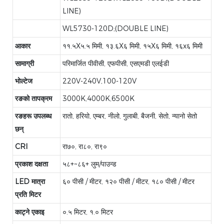
LINE)
WL5730-120D;(DOUBLE LINE)
आकार
११.५X५.५ मिमी, १३.६X६ मिमी, १५X६ मिमी, १६x६ मिमी
सामाग्री
परिमार्जित पीवीसी, एफपीसी, एसएमडी एलईडी
भोल्टेज
220V-240V,100-120V
रङको तापक्रम
3000K,4000K,6500K
रङहरू उपलब्ध
रातो, हरियो, एम्बर, नीलो, गुलाबी, बैजनी, सेतो, न्यानो सेतो
छन्
CRI
रा७०, रा८०, रा९०
प्रकाश दक्षता
५८+~८६+ लुम/पाउन्ड
LED मात्रा
६० पीसी / मीटर, १२० पीसी / मीटर, १८० पीसी / मीटर
प्रति मिटर
काट्ने एकाइ
०.५ मिटर, १.० मिटर