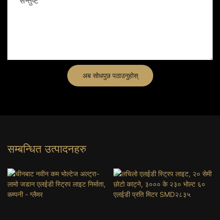
सन्तुष्ट
अब सोधपुछ पठाउनुहोस्
सम्बन्धित उत्पादनहरु