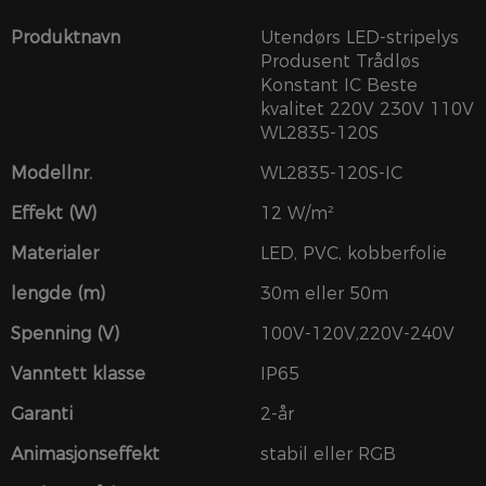
Produktnavn
Utendørs LED-stripelys
Produsent Trådløs
Konstant IC Beste
kvalitet 220V 230V 110V
WL2835-120S
Modellnr.
WL2835-120S-IC
Effekt (W)
12 W/m²
Materialer
LED, PVC, kobberfolie
lengde (m)
30m eller 50m
Spenning (V)
100V-120V,220V-240V
Vanntett klasse
IP65
Garanti
2-år
Animasjonseffekt
stabil eller RGB