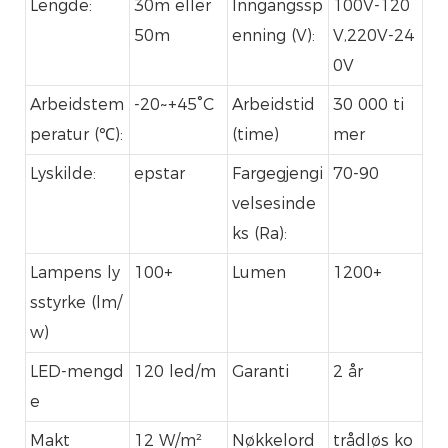
Lengde:
30m eller
Inngangssp
100V-120
50m
enning (V):
V,220V-24
0V
Arbeidstem
-20~+45°C
Arbeidstid
30 000 ti
peratur (℃):
(time)
mer
Lyskilde:
epstar
Fargegjengi
70-90
velsesinde
ks (Ra):
Lampens ly
100+
Lumen
1200+
sstyrke (lm/
w)
LED-mengd
120 led/m
Garanti
2 år
e
Makt
12 W/m²
Nøkkelord
trådløs ko