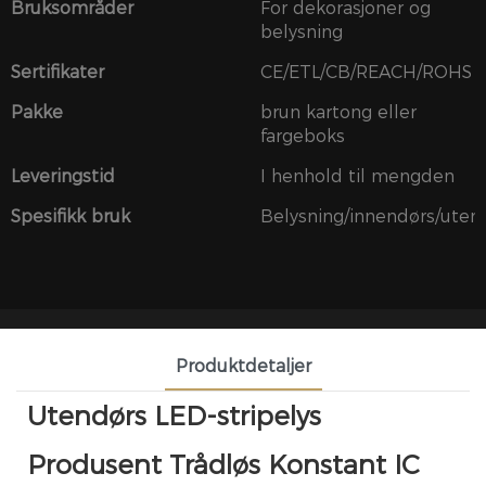
Bruksområder
For dekorasjoner og
belysning
Sertifikater
CE/ETL/CB/REACH/ROHS
Pakke
brun kartong eller
fargeboks
Leveringstid
I henhold til mengden
Spesifikk bruk
Belysning/innendørs/uten
Produktdetaljer
Utendørs LED-stripelys
Produsent Trådløs Konstant IC