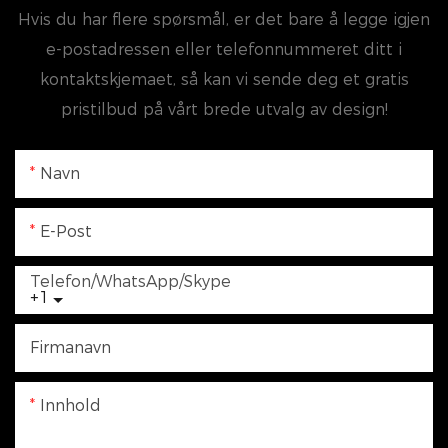
Hvis du har flere spørsmål, er det bare å legge igjen
e-postadressen eller telefonnummeret ditt i
kontaktskjemaet, så kan vi sende deg et gratis
pristilbud på vårt brede utvalg av design!
Navn
E-Post
Telefon/WhatsApp/Skype
+1
Firmanavn
Innhold