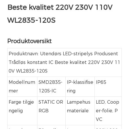
Beste kvalitet 220V 230V 110V
WL2835-120S
Produktoversikt
Produktnavn: Utendørs LED-stripelys Produsent
Trådløs konstant IC Beste kvalitet 220V 230V 11
0V WL2835-120S
Modellnum
SMD2835-
IP-klassifise
IP65
mer
120S-IC
ring
Farge tilgje
STATIC OR
Lampehus
LED, Coop
ngelig
RGB
materiale
er-folie, P
VC