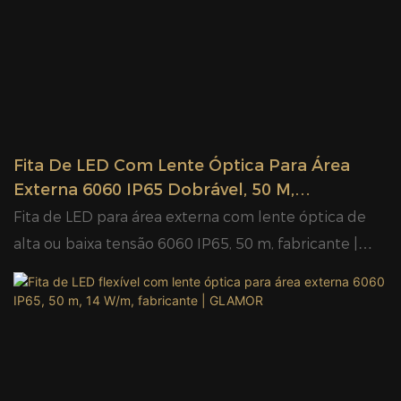
Fita De LED Com Lente Óptica Para Área
Externa 6060 IP65 Dobrável, 50 M,
Fabricante | GLAMOUR
Fita de LED para área externa com lente óptica de
alta ou baixa tensão 6060 IP65, 50 m, fabricante |
GLAMOUR > fita de LED cortada no comprimento
com 50 m / rolo para 220-240 V > ângulo de feixe
grande de 180 graus mais brilhante do que a fita de
LED comum de comprimento longo e macio > LED
SMD 6060 > super brilhante sem qualquer brilho >