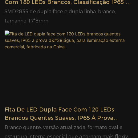
Com 180 LEDs Brancos, Classificação IP65 À
Prova D'água, Para Iluminação Comercial
SMD2835 de dupla face e dupla linha, branco,
Externa, Fabricada Na China.
tamanho 17*8mm
Fita De LED Dupla Face Com 120 LEDs
Brancos Quentes Suaves, IP65 À Prova
D'água, Para Iluminação Externa Comercial,
Branco quente, versão atualizada, formato oval e
Fabricada Na China.
estrutura interna especial que a tornam mais flexível