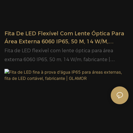
sem qualquer descoloração após dobrar > cor de luz
uniforme e baixo consumo de energia
Fita De LED Flexível Com Lente Óptica Para
Área Externa 6060 IP65, 50 M, 14 W/m,
Fabricante | GLAMOR
Fita de LED flexível com lente óptica para área
externa 6060 IP65, 50 m, 14 W/m, fabricante |
GLAMOR > fita de LED cortada no comprimento com
50 m / rolo para 220-240 V > ângulo de feixe grande
de 180 graus mais brilhante do que a fita de LED
comum de comprimento longo e macio > LED SMD
6060 > super brilhante sem qualquer brilho > sem
qualquer descoloração após a curvatura > cor de luz
uniforme e baixo consumo de energia