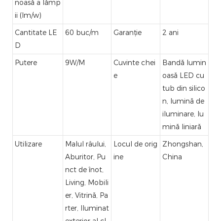
noasă a lămp
ii (lm/w)
Cantitate LE
60 buc/m
Garanție
2 ani
D
Putere
9W/M
Cuvinte chei
Bandă lumin
e
oasă LED cu
tub din silico
n, lumină de
iluminare, lu
mină liniară
Utilizare
Malul râului,
Locul de orig
Zhongshan,
Aburitor, Pu
ine
China
nct de înot,
Living, Mobili
er, Vitrină, Pa
rter, Iluminat
exterior al cl