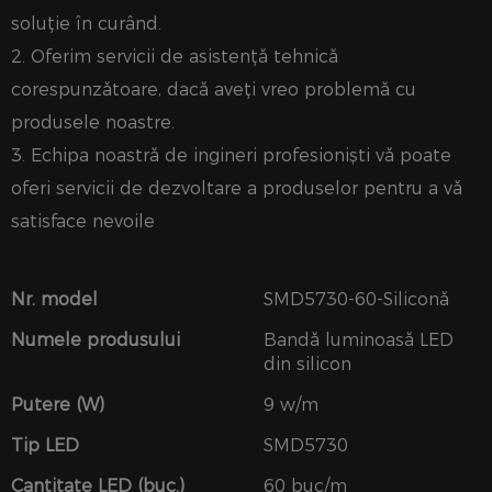
soluție în curând.
2. Oferim servicii de asistență tehnică
corespunzătoare, dacă aveți vreo problemă cu
produsele noastre.
3. Echipa noastră de ingineri profesioniști vă poate
oferi servicii de dezvoltare a produselor pentru a vă
satisface nevoile
Nr. model
SMD5730-60-Siliconă
Numele produsului
Bandă luminoasă LED
din silicon
Putere (W)
9 w/m
Tip LED
SMD5730
Cantitate LED (buc.)
60 buc/m