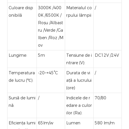
Culoare disp
3000K /400
Materialul co
/
onibilă
0K /6500K /
rpului lămpii
Roșu /Albast
ru /Verde /Ga
lben /Roz /M
ov
Lungime:
5m
Tensiune de i
DC12V /24V
ntrare (V):
Temperatura
-20~+45°C
Durata de vi
/
de lucru (℃):
ață a lucrului
(ore)
Sursă de lumi
/
Indicele de r
70/80
nă:
edare a culor
ilor (Ra):
Eficiența lumi
65lm/w
Lumen
580 lm/m