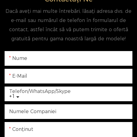
Dacă aveți mai multe întrebări, lăsați adresa dvs. de
e-mail sau numărul de telefon în formularul de
contact, astfel încât să vă putem trimite o ofertă
gratuită pentru gama noastră largă de modele!
Nume
E-Mail
Telefon/WhatsApp/Skype
+1
Numele Companiei
Conţinut