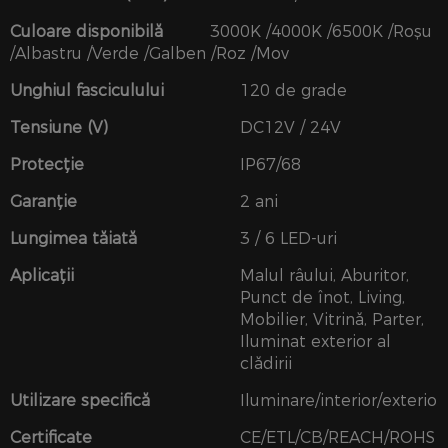
Culoare disponibilă
3000K /4000K /6500K /Roșu
/Albastru /Verde /Galben /Roz /Mov
Unghiul fasciculului
120 de grade
Tensiune (V)
DC12V / 24V
Protecţie
IP67/68
Garanție
2 ani
Lungimea tăiată
3 / 6 LED-uri
Aplicații
Malul râului, Aburitor,
Punct de înot, Living,
Mobilier, Vitrină, Parter,
Iluminat exterior al
clădirii
Utilizare specifică
Iluminare/interior/exterior
Certificate
CE/ETL/CB/REACH/ROHS