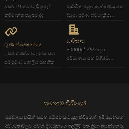
වසර 19 කට වැඩි පුළුල්
කාර්මික ප්‍රමුඛ තාක්ෂණය සහ
කර්මාන්ත පළපුරුද්ද
දියුණු පූර්ණ ස්වයංක්‍රීය
නිෂ්පාදන උපකරණ
ධාරිතාව
ගුණාත්මකභාවය
50000㎡ නිෂ්පාදන
උසස් තත්ත්ව පාලනය සහ
පරිමාණය සහ විශිෂ්ට
සම්පූර්ණ ගෝලීය සහතික
කාර්යක්ෂමතාව
සමාගම් වීඩියෝ
සේවාදායකයින් සමඟ සමීපව කටයුතු කිරීමෙන්, අපි ඔවුන්ගේ
අවශ්‍යතාවලට සවන් දී ඔවුන්ගේ ඉල්ලීම් මත ක්‍රියා කරන්නෙමු.