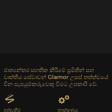
ජාත්‍යන්තර සහතික කිරීමේ ප්‍රමිතීන් සහ
වෘත්තීය සේවාවන් Glamor උසස් තත්ත්වයේ
චීන සැපයුම්කරුවෙකු වීමට උපකාරී වේ.
අත්දැකීම්
තාක්ෂණය