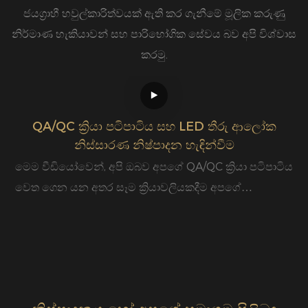
ජයග්‍රාහී හවුල්කාරිත්වයක් ඇති කර ගැනීමේ මූලික කරුණු
නිර්මාණ හැකියාවන් සහ පාරිභෝගික සේවය බව අපි විශ්වාස
කරමු.
QA/QC ක්‍රියා පටිපාටිය සහ LED තීරු ආලෝක
නිස්සාරණ නිෂ්පාදන හැඳින්වීම
2
මෙම වීඩියෝවෙන්, අපි ඔබව අපගේ QA/QC ක්‍රියා පටිපාටිය
ප
වෙත ගෙන යන අතර සෑම ක්‍රියාවලියකදීම අපගේ
ව
නිෂ්පාදනය පරීක්ෂා කරන ආකාරය බලමු. අපගේ LED තීරු
අ
ලයිට් සාදන ආකාරය බැලීමට අපගේ තීරු ආලෝක
ෂ
නිස්සාරණ නිෂ්පාදන මාර්ගය ද අපි ඔබට පෙන්වන්නෙමු.
4
ස
බ