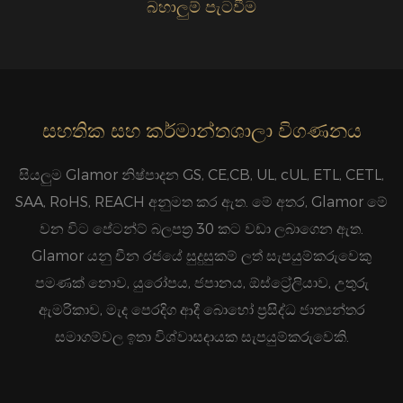
බහාලුම් පැටවීම
සහතික සහ කර්මාන්තශාලා විගණනය
සියලුම Glamor නිෂ්පාදන GS, CE,CB, UL, cUL, ETL, CETL,
SAA, RoHS, REACH අනුමත කර ඇත. මේ අතර, Glamor මේ
වන විට පේටන්ට් බලපත්‍ර 30 කට වඩා ලබාගෙන ඇත.
Glamor යනු චීන රජයේ සුදුසුකම් ලත් සැපයුම්කරුවෙකු
පමණක් නොව, යුරෝපය, ජපානය, ඕස්ට්‍රේලියාව, උතුරු
ඇමරිකාව, මැද පෙරදිග ආදී බොහෝ ප්‍රසිද්ධ ජාත්‍යන්තර
සමාගම්වල ඉතා විශ්වාසදායක සැපයුම්කරුවෙකි.