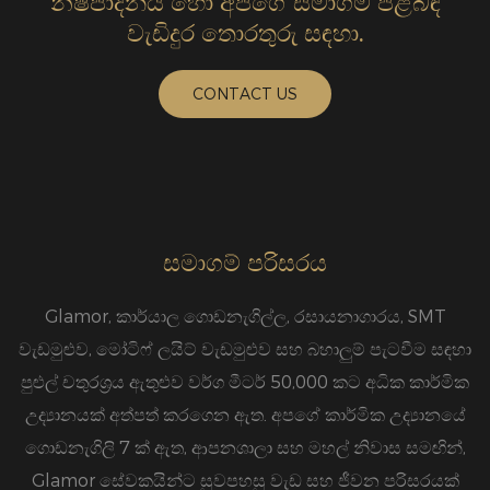
නිෂ්පාදනය හෝ අපගේ සමාගම පිළිබඳ
වැඩිදුර තොරතුරු සඳහා.
CONTACT US
ක
ක
ව
සමාගම් පරිසරය
G
Glamor, කාර්යාල ගොඩනැගිල්ල, රසායනාගාරය, SMT
වැඩමුළුව, මෝටිෆ් ලයිට් වැඩමුළුව සහ බහාලුම් පැටවීම සඳහා
ර
පුළුල් චතුරශ්‍රය ඇතුළුව වර්ග මීටර් 50,000 කට අධික කාර්මික
ය
උද්‍යානයක් අත්පත් කරගෙන ඇත. අපගේ කාර්මික උද්‍යානයේ
ම
ගොඩනැගිලි 7 ක් ඇත, ආපනශාලා සහ මහල් නිවාස සමඟින්,
ව
Glamor සේවකයින්ට සුවපහසු වැඩ සහ ජීවන පරිසරයක්