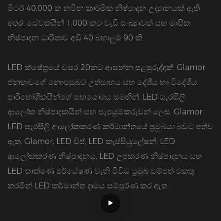
මීටර් 40,000 ක නවීන කාර්මික නිෂ්පාදන උද්‍යානයක් ඇති
අතර, සේවකයින් 1,000 කට වැඩි සංඛ්‍යාවක් සහ මාසික
නිෂ්පාදන ධාරිතාව අඩි 40 බහාලුම් 90 කි.​
LED ක්ෂේත්‍රයේ වසර 20කට ආසන්න පළපුරුද්දක්, Glamor
ජනතාවගේ නොපසුබට උත්සාහය සහ දේශීය හා විදේශීය
පාරිභෝගිකයින්ගේ සහයෝගය සමඟින්. LED සැරසිලි
ආලෝක නිෂ්පාදකයින් සහ සැපයුම්කරුවන් ලෙස, Glamor
LED සැරසිලි ආලෝකකරණ කර්මාන්තයේ ප්‍රමුඛයා බවට පත්ව
ඇත. Glamor, LED චිප්, LED කැප්සියුලේෂන්, LED
ආලෝකකරණ නිෂ්පාදනය, LED උපකරණ නිෂ්පාදනය සහ
LED තාක්ෂණ පර්යේෂණ වැනි විවිධ ප්‍රමුඛ සම්පත් එකතු
කරමින් LED කර්මාන්ත දාමය සම්පූර්ණ කර ඇත.