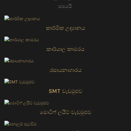
සපයයි.
කාර්මික උද්‍යානය
කාර්යාල කාමරය
රසායනාගාරය
SMT වැඩමුළුව
මොටිෆ් ලයිට් වැඩමුළුව