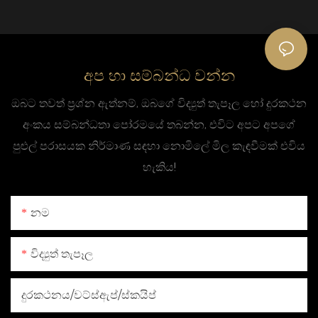
අප හා සම්බන්ධ වන්න
ඔබට තවත් ප්‍රශ්න ඇත්නම්, ඔබගේ විද්‍යුත් තැපෑල හෝ දුරකථන
අංකය සම්බන්ධතා පෝරමයේ තබන්න, එවිට අපට අපගේ
පුළුල් පරාසයක නිර්මාණ සඳහා නොමිලේ මිල කැඳවීමක් එවිය
හැකිය!
නම
විද්‍යුත් තැපෑල
දුරකථනය/වට්ස්ඇප්/ස්කයිප්