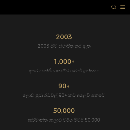
2003
2003 සිට ස්ථාපිත කර ඇත
1,000+
අපට වෘත්තීය කණ්ඩායමක් ඉන්නවා
90+
ලොව පුරා රටවල් 90+ කට අලෙවි කෙරේ.
50,000
කර්මාන්ත ශාලාව වර්ග මීටර් 50,000