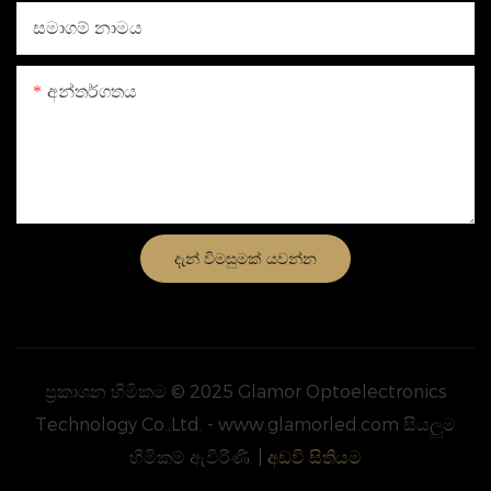
සමාගම් නාමය
අන්තර්ගතය
දැන් විමසුමක් යවන්න
ප්‍රකාශන හිමිකම © 2025 Glamor Optoelectronics
Technology Co.,Ltd. - www.glamorled.com සියලුම
හිමිකම් ඇවිරිණි. |
අඩවි සිතියම