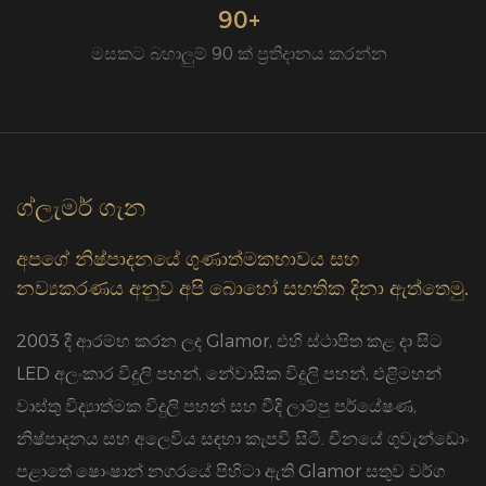
90+
මසකට බහාලුම් 90 ක් ප්‍රතිදානය කරන්න
ග්ලැමර් ගැන
අපගේ නිෂ්පාදනයේ ගුණාත්මකභාවය සහ
නව්‍යකරණය අනුව අපි බොහෝ සහතික දිනා ඇත්තෙමු.
2003 දී ආරම්භ කරන ලද Glamor, එහි ස්ථාපිත කළ දා සිට
LED අලංකාර විදුලි පහන්, නේවාසික විදුලි පහන්, එළිමහන්
වාස්තු විද්‍යාත්මක විදුලි පහන් සහ වීදි ලාම්පු පර්යේෂණ,
නිෂ්පාදනය සහ අලෙවිය සඳහා කැපවී සිටී. චීනයේ ගුවැන්ඩොං
පළාතේ ෂොංෂාන් නගරයේ පිහිටා ඇති Glamor සතුව වර්ග