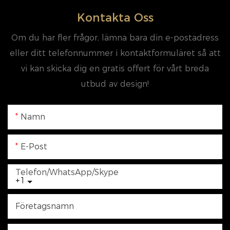
Kontakta Oss
Om du har fler frågor, lämna bara din e-postadress
eller ditt telefonnummer i kontaktformuläret så att
vi kan skicka dig en gratis offert för vårt breda
utbud av design!
Namn
E-Post
Telefon/WhatsApp/Skype
+1
Företagsnamn