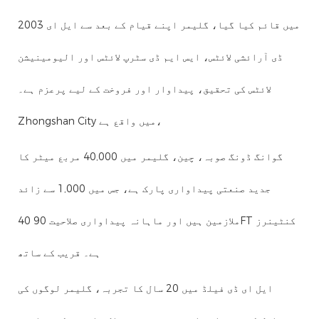
2003 میں قائم کیا گیا، گلیمر اپنے قیام کے بعد سے ایل ای
ڈی آرائشی لائٹس، ایس ایم ڈی سٹرپ لائٹس اور الیومینیشن
لائٹس کی تحقیق، پیداوار اور فروخت کے لیے پرعزم ہے۔
Zhongshan City میں واقع ہے،
گوانگ ڈونگ صوبہ، چین، گلیمر میں 40,000 مربع میٹر کا
جدید صنعتی پیداواری پارک ہے، جس میں 1,000 سے زائد
ملازمین ہیں اور ماہانہ پیداواری صلاحیت 90 40FT کنٹینرز
ہے۔ قریب کے ساتھ
ایل ای ڈی فیلڈ میں 20 سال کا تجربہ، گلیمر لوگوں کی