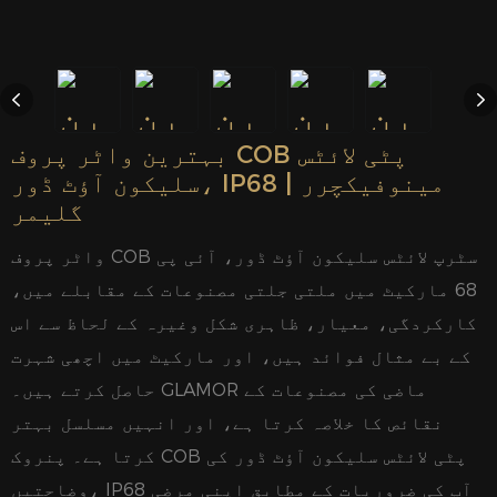
بہترین واٹر پروف COB پٹی لائٹس
سلیکون آؤٹ ڈور، IP68 مینوفیکچرر |
گلیمر
واٹر پروف COB سٹرپ لائٹس سلیکون آؤٹ ڈور، آئی پی
68 مارکیٹ میں ملتی جلتی مصنوعات کے مقابلے میں،
کارکردگی، معیار، ظاہری شکل وغیرہ کے لحاظ سے اس
کے بے مثال فوائد ہیں، اور مارکیٹ میں اچھی شہرت
حاصل کرتے ہیں۔ GLAMOR ماضی کی مصنوعات کے
نقائص کا خلاصہ کرتا ہے، اور انہیں مسلسل بہتر
کرتا ہے۔ پنروک COB پٹی لائٹس سلیکون آؤٹ ڈور کی
وضاحتیں، IP68 آپ کی ضروریات کے مطابق اپنی مرضی