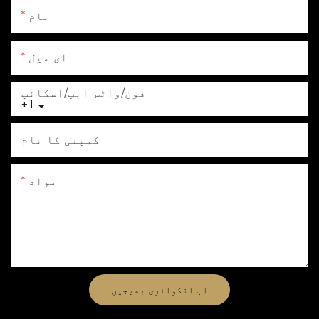
نام
ای میل
فون/واٹس ایپ/اسکائپ
+1
کمپنی کا نام
مواد
اب انکوائری بھیجیں