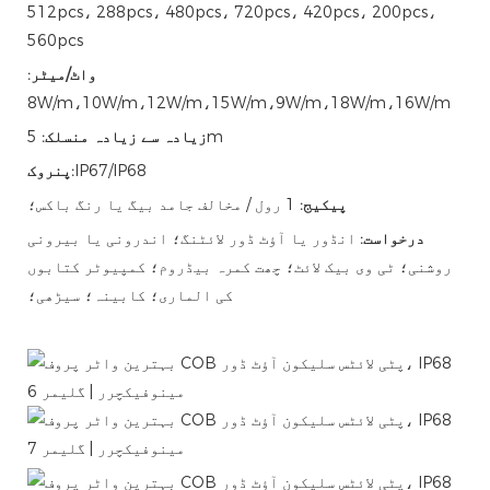
512pcs، 288pcs، 480pcs، 720pcs، 420pcs، 200pcs،
560pcs
واٹ/میٹر:
8W/m،10W/m،12W/m،15W/m،9W/m،18W/m،16W/m
5m
زیادہ سے زیادہ منسلک:
IP67/IP68
پنروک:
پیکیج:
1 رول / مخالف جامد بیگ یا رنگ باکس؛
درخواست:
انڈور یا آؤٹ ڈور لائٹنگ؛ اندرونی یا بیرونی
روشنی؛ ٹی وی بیک لائٹ؛ چھت کمرہ بیڈروم؛ کمپیوٹر کتابوں
کی الماری؛ کابینہ؛ سیڑھی؛