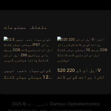
متعلقہ مصنوعات
520 ایل ای ڈی 220V
کوئی سیاہ دھبہ نہیں
الٹرا برائٹ کوئی لائٹ
12.5 سینٹی میٹر کٹنگ
شیڈو واٹر پروف 10
IP67 واٹر پروف COB
ر
سینٹی میٹر کٹنگ COB
ایل ای ڈی سٹرپ لائٹ
ایل ای ڈی سٹرپ لائٹ
ہائی وولٹیج 296 ایل
لائٹنگ فیکٹری
ای ڈی لائٹنگ چائنا
کاپی رائٹ © 2025 Glamour Optoelectronics
فیکٹری گلیمر