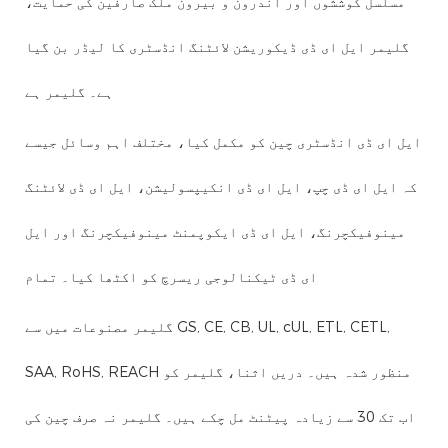
مسلسل کوششوں اور اندرون و بیرون ملک صارفین کی حمایت،
گلیمر ایل ای ڈی ڈیکوریشن لائٹنگ انڈسٹری کا لیڈر بن گیا
ہے۔ گلیمر ہے
ایل ای ڈی انڈسٹری چین کو مکمل کیا، مختلف اہم وسائل جیسے
کہ ایل ای ڈی چپ، ایل ای ڈی انکیپسولیشن، ایل ای ڈی لائٹنگ
مینوفیکچرنگ، ایل ای ڈی ایکوپمنٹ مینوفیکچرنگ اور ایل
ای ڈی ٹیکنالوجی ریسرچ کو اکٹھا کیا۔ تمام
گلیمر مصنوعات میں سے GS, CE, CB, UL, cUL, ETL, CETL,
SAA, RoHS, REACH منظور شدہ ہیں۔ دریں اثنا، گلیمر کو
اب تک 30 سے ​​زیادہ پیٹنٹ مل چکے ہیں۔ گلیمر نہ صرف چین کی