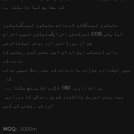
کے مطابق کیا جا سکتا ہے.
سلیکون ٹیوب/گلو کے ساتھ سلیکون ٹیوب/سلیکون
کھوکھلی اخراج/سلیکون ٹھوس اخراج COB لیڈ پٹی
چپ آن بورڈ نئی اور موثر ٹیکنالوجی
ہائی ڈینسٹی ایل ای ڈی ایس بغیر کسی روشنی کے
سائے کے
سپر لچکدار، موڑنے یا دبانے کے بعد رنگ نہیں بدلے
گا۔
برائٹ زاویہ 180 ڈگری تک پہنچ سکتا ہے۔
بہت بہتر تھرمل چالکتا، طویل زندگی کا دورانیہ
اور کم روشنی کی کمی
MOQ::
5000m