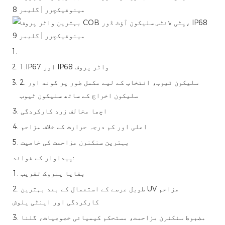
1.IP67 اور IP68 واٹر پروف
2. سلیکون ٹیوب، انتخاب کے لیے مکمل طور پر گوند اور
سلیکون اخراج کے ساتھ سلیکون ٹیوب
3. اچھا مخالف زرد کارکردگی
4. اعلی اور کم درجہ حرارت کے خلاف مزاحم
5. بہترین سنکنرن مزاحمت کی خاصیت
پیداوار کے فوائد:
1. بقایا پنروک تقریب
2. طویل عرصے کے استعمال کے بعد بہترین UV مزاحم
کارکردگی اور اینٹی یلوش
3. مضبوط سنکنرن مزاحمت، مستحکم کیمیائی خصوصیات، گلنا