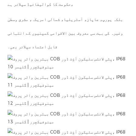
حکومت کا کوالیفائیڈ سپلائر ہے،
بلکہ یورپ، جاپان، آسٹریلیا، شمالی امریکہ، مشرق وسطیٰ
وغیرہ کی بہت سی معروف بین الاقوامی کمپنیوں کے انتہائی
قابل اعتماد سپلائر بھی۔