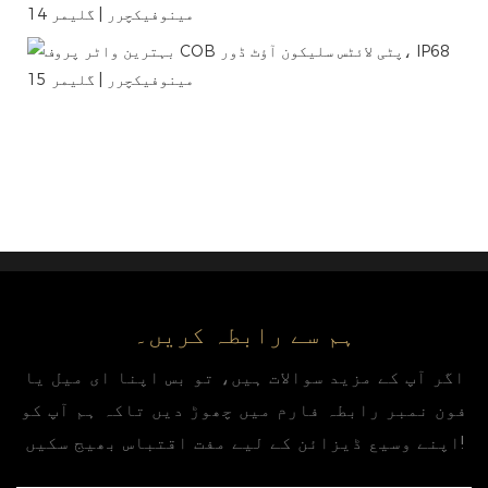
ہم سے رابطہ کریں۔
اگر آپ کے مزید سوالات ہیں، تو بس اپنا ای میل یا
فون نمبر رابطہ فارم میں چھوڑ دیں تاکہ ہم آپ کو
اپنے وسیع ڈیزائن کے لیے مفت اقتباس بھیج سکیں!