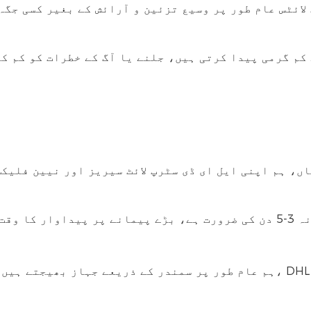
 لائٹس عام طور پر وسیع تزئین و آرائش کے بغیر کسی جگ
ے کم گرمی پیدا کرتی ہیں، جلنے یا آگ کے خطرات کو کم 
ں، ہم اپنی ایل ای ڈی سٹرپ لائٹ سیریز اور نیین فلیکس سیریز کے لیے 2 سال کی
ہم عام طور پر سمندر کے ذریعے جہاز بھیجتے ہیں، آپ کی جگہ کے مطابق شپنگ