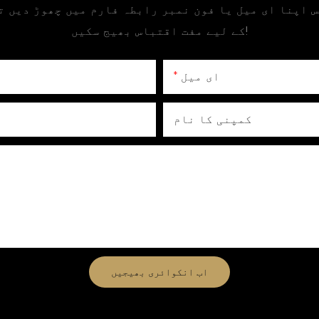
بس اپنا ای میل یا فون نمبر رابطہ فارم میں چھوڑ دیں ت
کے لیے مفت اقتباس بھیج سکیں!
ای میل
کمپنی کا نام
اب انکوائری بھیجیں