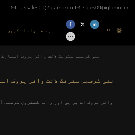
sales09@glamor.cn
کےsales01@glamor.cn
ہم سے رابطہ کریں۔
نئی کرسمس سٹرنگ لائٹ واٹر پروف اسمارٹ ا
نئی کرسمس سٹرنگ لائٹ واٹر پروف اس