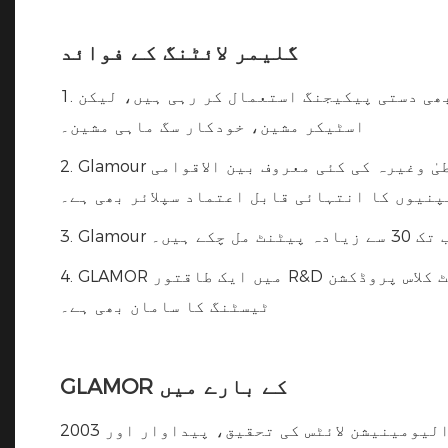
گلیمر لائٹنگ کے فوائد
1. بہت سی فیکٹریاں اب بھی دستی پیکیجنگ استعمال کر رہی ہیں، لیکن Glamour نے خودکار پیکیجنگ پروڈکشن لائن متعارف کرائی ہے، جیسے کہ خودکار
اسٹیکر مشین، خودکار سگ ماہی مشین۔
2. Glamour نہ صرف چین کی حکومت کا اہل فراہم کنندہ ہے بلکہ یورپ، جاپان، آسٹریلیا، شمالی امریکہ، مشرق وسطیٰ وغیرہ کی کئی معروف بین الاقوامی
پنیوں کا انتہائی قابل اعتماد سپلائر بھی ہے۔
​​زیادہ پیٹنٹ مل چکے ہیں۔
4. GLAMOR میں ایک طاقتور R&D تکنیکی قوت اور جدید پروڈکشن کوالٹی مینجمنٹ سسٹم ہے، اس کے پاس ایک جدید لیبارٹری اور فرسٹ کلاس پروڈکشن
ٹیسٹنگ کا سامان بھی ہے۔
GLAMOR کے بارے میں
2003 میں قائم کیا گیا، گلیمر اپنے قیام کے بعد سے ایل ای ڈی آرائشی لائٹس، ایس ایم ڈی سٹرپ لائٹس اور الیومینیشن لائٹس کی تحقیق، پیداوار اور