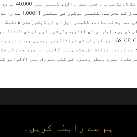
فروخت کے لیے پرع
 حمایت کے ساتھ، گلیمر ایل ای ڈی ڈیکوریشن لائٹنگ ان
ای ڈی چپ، ایل ای ڈی انکیپسولیشن، ایل ای ڈی لائٹنگ 
اور ایل ای ڈی ٹیکنالوجی ریسرچ جیسے اہم وسائل کو اکٹھا کیا گیا ہے۔ تما
شدہ ہیں۔ دریں اثنا، گلیمر کو اب تک 30 سے ​​زیادہ پیٹنٹ مل چکے ہیں۔ گلیم
یکہ، مشرق وسطیٰ وغیرہ کی کئی معروف بین الاقوامی کم
ہم سے رابطہ کریں۔