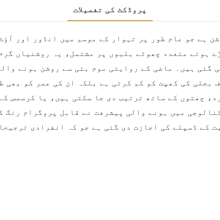
پروڈکٹ کی تفصیلات
ن ہے جو عام طور پر تہوار کے موسم میں انڈور اور آؤٹ
ے ہوئے متعدد چھوٹے بلبوں پر مشتمل، یہ روشنیاں گرم 
 گئی ہیں۔ ماضی کے روایتی موم بتی سے روشن ہونے وال
د، چھتوں کے ساتھ ترتیب دی جا سکتی ہیں، یا کرسمس کے
نالوجی میں ہونے والی پیشرفت نے قابل پروگرام رنگ ک
 کے ڈسپلے کی اجازت دی گئی ہے جو کہ انفرادی ترجیحا