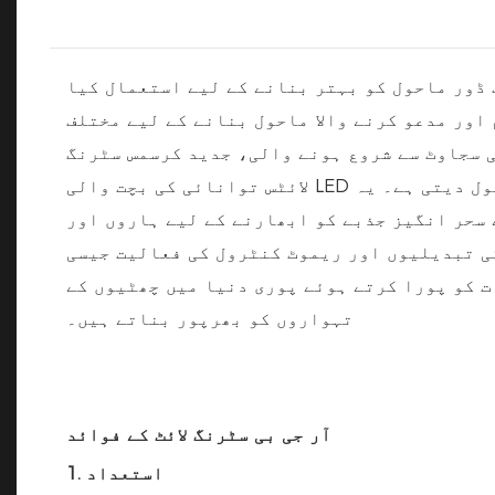
 ڈور ماحول کو بہتر بنانے کے لیے استعمال کیا
اور مدعو کرنے والا ماحول بنانے کے لیے مختلف
ی سجاوٹ سے شروع ہونے والی، جدید کرسمس سٹرنگ
لائٹس توانائی کی بچت والی LED ٹیکنالوجی کا استعمال کرتی ہیں جو نہ صرف بجلی کی کھپت کو کم کرتی ہے بلکہ ان کی عمر کو بھی طول دیتی ہے۔ یہ
 سحر انگیز جذبے کو ابھارنے کے لیے ہاروں اور
ی تبدیلیوں اور ریموٹ کنٹرول کی فعالیت جیسی
ت کو پورا کرتے ہوئے پوری دنیا میں چھٹیوں کے
تہواروں کو بھرپور بناتے ہیں۔
آر جی بی سٹرنگ لائٹ کے فوائد
1. استعداد