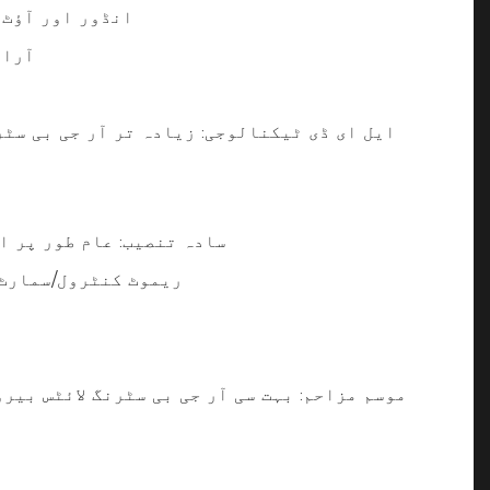
انڈور اور آؤٹ 
آرائ
ایل ای ڈی ٹیکنالوجی: زیادہ تر آر جی بی سٹ
سادہ تنصیب: عام طور پر ا
ریموٹ کنٹرول/سمارٹ 
موسم مزاحم: بہت سی آر جی بی سٹرنگ لائٹس بیر