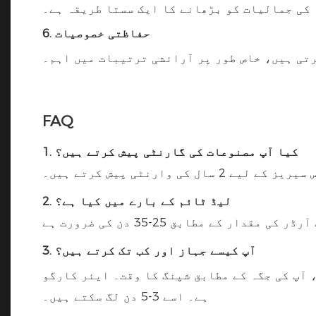
ہ کی جمالیات کو بڑھانے کا ایک سستا طریقہ ہے۔
6. حفاظتی خصوصیات
کرتی ہیں، خاص طور پر آرائشی ترتیبات میں اہم۔
FAQ
1. کیا آپ مصنوعات کی گارنٹی پیش کرتے ہیں؟
 وارنٹی پیش کرتے ہیں۔
2. لیڈ ٹائم کے بارے میں کیا ہے؟
3. آپ کیسے جہاز اور کب تک کرتے ہیں؟
 کا وقت۔ ایئر کارگو، DHL، UPS، FedEx یا TNT نمونے کے لیے بھی دستیاب
ہے۔ اسے 3-5 دن لگ سکتے ہیں۔