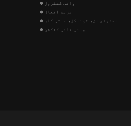
⬤ وائس کنٹرول
⬤ مزید افعال
⬤ اسٹیڈی آن، ٹوئنکل، ملٹی کلر
⬤ وائی فائی کنکشن