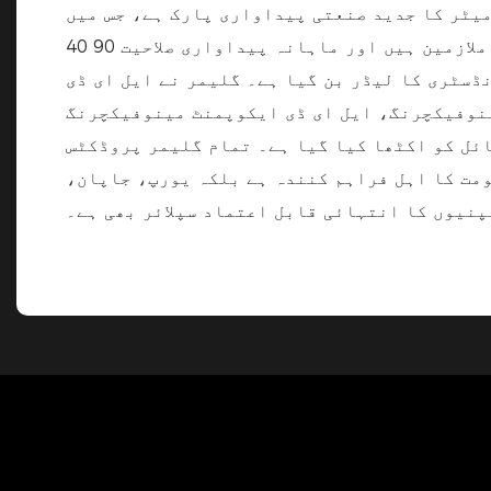
زم ہے۔ ژونگشن شہر، گوانگ ڈونگ صوبہ، چین میں واقع، گلیمر میں 40,000 مربع میٹر کا جدید صنعتی پیداواری پارک ہے، جس میں
1,000 سے زائد ملازمین ہیں اور ماہانہ پیداواری صلاحیت 90 40FT کنٹینرز ہے۔ ایل ای ڈی فیلڈ میں تقریباً 20 سال کے تجربے، گلیمر لوگوں کی مسلسل
ڈسٹری کا لیڈر بن گیا ہے۔ گلیمر نے ایل ای ڈی
مینوفیکچرنگ، ایل ای ڈی ایکوپمنٹ مینوفیکچرنگ
م گلیمر پروڈکٹس GS, CE, CB, UL, cUL, ETL, CETL, SAA, RoHS, REACH منظور
ر نہ صرف چین کی حکومت کا اہل فراہم کنندہ ہے بلکہ یورپ، جاپان،
پنیوں کا انتہائی قابل اعتماد سپلائر بھی ہے۔