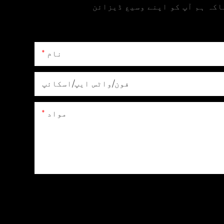
اکہ ہم آپ کو اپنے وسیع ڈیزائن
نام
فون/واٹس ایپ/اسکائپ
مواد