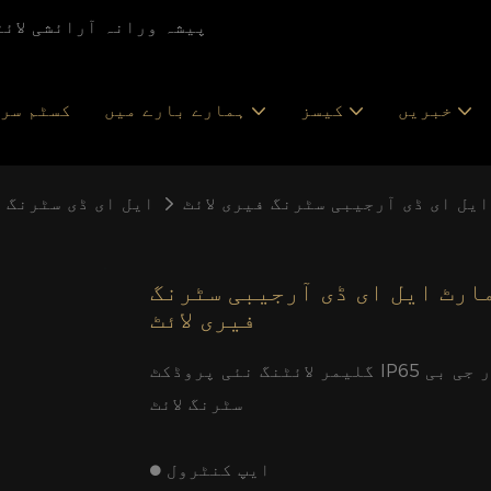
Glamor Lighting - پیشہ ورانہ آرائ
خبریں
کیسز
ہمارے بارے میں
کسٹم سر
یل ای ڈی آرجیبی سٹرنگ فیری لائٹ
ایل ای ڈی سٹرنگ ل
مارٹ ایل ای ڈی آرجیبی سٹرنگ
فیری لائٹ
گلیمر لائٹنگ نئی پروڈکٹ IP65 واٹر پروف اے پی پی اور وائس کنٹرول کرسمس آر جی بی
سٹرنگ لائٹ
⬤ ایپ کنٹرول