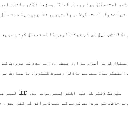
ڈور استعمال: بیڈ رومز، لونگ رومز، آنگن، باغات اور 
شی اختیارات: تعطیلات، پارٹیوں، شادیوں، یا صرف سال 
رنگ لائٹس ایل ای ڈی ٹیکنالوجی کا استعمال کرتی ہیں، 
نسٹال کرنا آسان ہے اور پیشہ ورانہ مدد کی ضرورت کے 
انٹیگریشن: بہت سے ماڈلز ریموٹ کنٹرول یا سمارٹ ہوم 
لمبی عمر: تاپدیپت یا فلوروسینٹ اختیارات کے مقابلے LED سٹرنگ لائٹس کی عمر اکثر لمبی ہوتی ہے۔
ونی حالات کو برداشت کرنے کے لیے ڈیزائن کی گئی ہیں، 