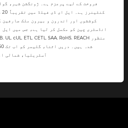
کوششوں اور اندرون و بیرون ملک صارفین کی
انڈسٹری چین کو مکمل کر لیا ہے، جس میں ایل 
آسٹریلیا، شمالی امر