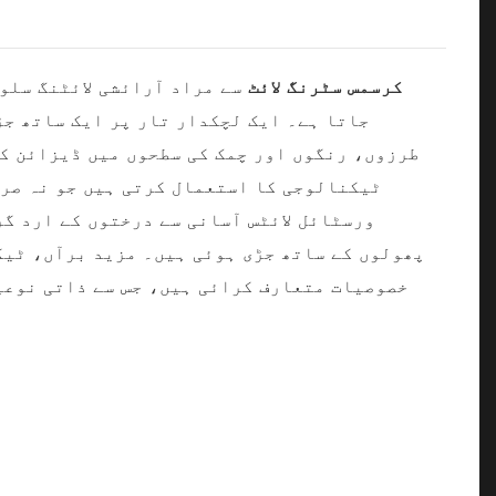
کرسمس سٹرنگ لائٹ
سے مراد آرائشی لائٹنگ سلوش
جاتا ہے۔ ایک لچکدار تار پر ایک ساتھ جڑ
طرزوں، رنگوں اور چمک کی سطحوں میں ڈیزائن کی
ورسٹائل لائٹس آسانی سے درختوں کے ارد گر
پھولوں کے ساتھ جڑی ہوئی ہیں۔ مزید برآں، ٹیک
خصوصیات متعارف کرائی ہیں، جس سے ذاتی نوعیت