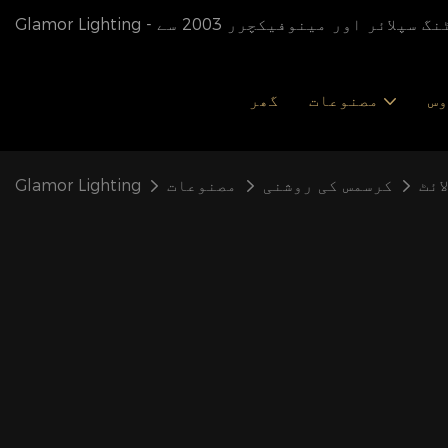
شی لائٹنگ سپلائر اور مینوفیکچرر 2003 سے
وس
مصنوعات
گھر
ائٹ
کرسمس کی روشنی
مصنوعات
Glamor Lighting