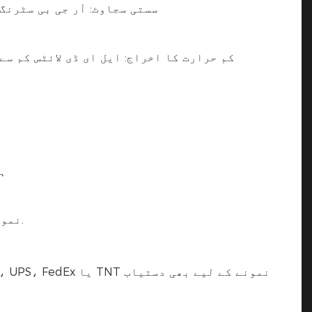
سستی سجاوٹ: آر جی بی سٹرنگ
کم حرارت کا اخراج: ایل ای ڈی لائٹس کم س
ہا
نمونہ 3-5 دن کی ضرورت ہے، بڑے پیمانے پر پیداوار کا وقت آرڈر کی مقدار کے مطابق 25-35 دن کی ضرورت ہے.