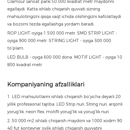
Glamour sanoat parki 50 000 kvadrat metr maydonni
egallaydi. Katta ishlab chiqarish quvvati sizning
mahsulotingizni qisqa vaqt ichida olishingizni kafolatlaydi
va bozorni tezda egallashga yordam beradi.
ROP LIGHT-oyiga 1 500 000 metr. SMD STRIP LIGHT -
oyiga 900 000 metr. STRING LIGHT - oyiga 300 000
to'plam.
LED BULB - oyiga 600 000 dona. MOTIF LIGHT - oyiga 10
800 kvadrat metr
Kompaniyaning afzalliklari
1. LED mahsulotlarini ishlab chiqarish bo'yicha deyarli 20
yillik professional tajriba: LED Strip nuri, String nuri, arqonli
yorug'lik, neon flex, motifli yorug'lik va yorug'lik nuri.
2. 50 000 m2 ishlab chiqarish maydoni va 1000 xodim 90
40 fut konteyner oylik ishlab chiqarish quvvatini