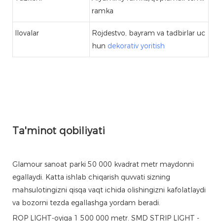
ramka
Ilovalar
Rojdestvo, bayram va tadbirlar uc
hun
dekorativ yoritish
Ta'minot qobiliyati
Glamour sanoat parki 50 000 kvadrat metr maydonni
egallaydi. Katta ishlab chiqarish quvvati sizning
mahsulotingizni qisqa vaqt ichida olishingizni kafolatlaydi
va bozorni tezda egallashga yordam beradi.
ROP LIGHT-oyiga 1 500 000 metr. SMD STRIP LIGHT -