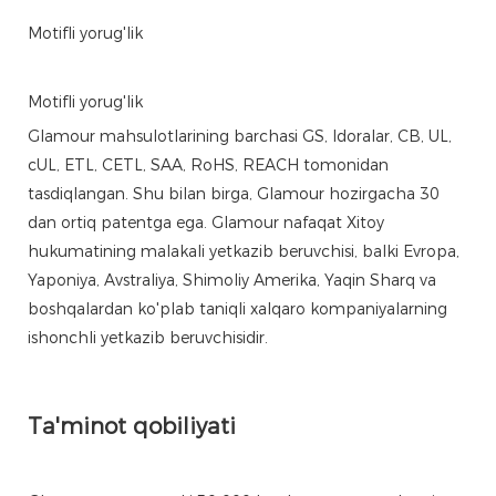
Motifli yorug'lik
Motifli yorug'lik
Glamour mahsulotlarining barchasi GS, Idoralar, CB, UL,
cUL, ETL, CETL, SAA, RoHS, REACH tomonidan
tasdiqlangan. Shu bilan birga, Glamour hozirgacha 30
dan ortiq patentga ega. Glamour nafaqat Xitoy
hukumatining malakali yetkazib beruvchisi, balki Evropa,
Yaponiya, Avstraliya, Shimoliy Amerika, Yaqin Sharq va
boshqalardan ko'plab taniqli xalqaro kompaniyalarning
ishonchli yetkazib beruvchisidir.
Ta'minot qobiliyati