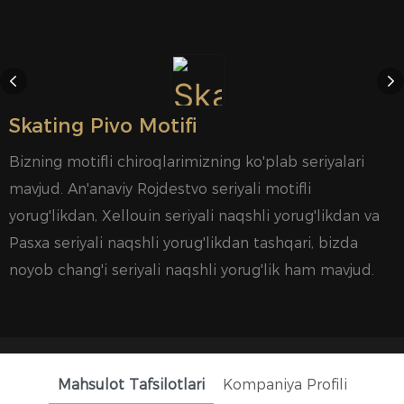
Skating Pivo Motifi
Bizning motifli chiroqlarimizning ko'plab seriyalari
mavjud. An'anaviy Rojdestvo seriyali motifli
yorug'likdan, Xellouin seriyali naqshli yorug'likdan va
Pasxa seriyali naqshli yorug'likdan tashqari, bizda
noyob chang'i seriyali naqshli yorug'lik ham mavjud.
Mahsulot Tafsilotlari
Kompaniya Profili