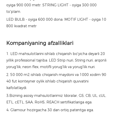
oyiga 900 000 metr. STRING LIGHT - oyiga 300 000
to'plam.
LED BULB - oyiga 600 000 dona. MOTIF LIGHT - oyiga 10
800 kvadrat metr
Kompaniyaning afzalliklari
1. LED mahsulotlarini ishlab chiqarish bo'yicha deyarli 20
yillik professional tajriba: LED Strip nuri, String nuri, arqonli
yorug'lik, neon flex, motifli yorug'lik va yorug'lik nuri.
2. 50 000 m2 ishlab chiqarish maydoni va 1000 xodim 90
40 fut konteyner oylik ishlab chiqarish quvvatini
kafolatlaydi.
3.Bizning asosiy mahsulotlarimiz Idoralar, GS, CB, UL, cUL,
ETL, cETL, SAA, RoHS, REACH sertifikatlariga ega.
4. Glamour hozirgacha 30 dan ortiq patentga ega.