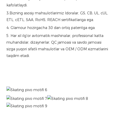
kafolatlaydi.
3.Bizning asosiy mahsulotlarimiz Idoralar, GS, CB, UL, cUL,
ETL, cETL, SAA, RoHS, REACH sertifikatlariga ega.
4. Glamour hozirgacha 30 dan ortiq patentga ega.
5. Har xil ilg'or avtomatik mashinalar, professional katta
muhandislar, dizaynerlar, QC jamoasi va savdo jamoasi
sizga yuqori sifatli mahsulotlar va OEM / ODM xizmatlarini
taqdim etadi.