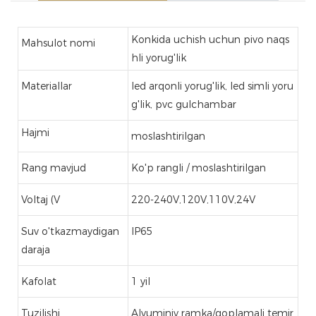
Konkida uchish uchun pivo naqs
Mahsulot nomi
hli yorug'lik
Materiallar
led arqonli yorug'lik, led simli yoru
g'lik, pvc gulchambar
Hajmi
moslashtirilgan
Rang mavjud
Ko'p rangli / moslashtirilgan
Voltaj (V
220-240V,120V,110V,24V
Suv o'tkazmaydigan
IP65
daraja
Kafolat
1 yil
Tuzilishi
Alyuminiy ramka/qoplamali temir