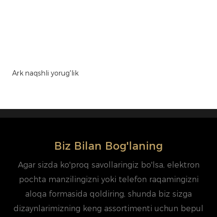
Ark naqshli yorug'lik
Biz Bilan Bog'laning
Agar sizda ko'proq savollaringiz bo'lsa, elektron
pochta manzilingizni yoki telefon raqamingizni
aloqa formasida qoldiring, shunda biz sizga
dizaynlarimizning keng assortimenti uchun bepul