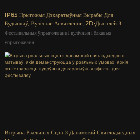
IP65 Прыгожыя Дэкаратыўныя Вырабы Для
Будынкаў, Вулічнае Асвятленне, 2D-Дысплей З
Матывам Навагодніх Ёлак
Фестывальныя ўпрыгожванні, вулічныя і ёлкавыя
ўпрыгожванні
Вітрына Рэальных Сцэн З Дапамогай Святлодыёдных