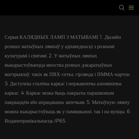
Серыя КАЛЯДНЫХ ЛАМП З МАТЫВАМІ 1. Дызайн
розных матыўных лямпаў у адпаведнасці з рознымі
культурамі і святамі. 2. У матыўных лямпах
выкарыстоўваецца мноства розных дэкаратыўных
матэрыялаў, такіх як ПВХ-сетка, гірлянда і ПММА-картон.
3. Даступны сталёвы каркас і нержавеючы алюмініевы
каркас. 4. Каркас можа быць пакрыты парашковым
пакрыццём або апрацаваны запечкам. 5. Матыўную лямпу
можна выкарыстоўваць як у памяшканні, так і на вуліцы. 6.
Воданепранікальнасць IP65.