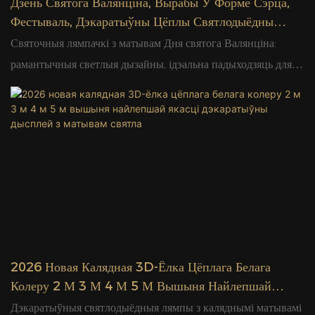
Дзень Святога Валянціна, Вырабы Ў Форме Сэрца,
Фестываль, Дэкаратыўны Цёплы Святлодыёдны
Матыў, Дысплей, Ланцужок | Гламур
Святочныя лямпачкі з матывам Дня святога Валянціна:
рамантычныя светлыя дызайны, ідэальна падыходзяць для
ўнутранага і вонкавага дэкору, дадаюць салодкі святочны
шарм вашай прасторы на Дзень святога Валянціна.
2026 Новая Калядная 3D-Ёлка Цёплага Белага
Колеру 2 М 3 М 4 М 5 М Вышыня Найлепшай
Якасці Дэкаратыўны Дысплей З Матывам Святла
Дэкаратыўныя святлодыёдныя лямпы з каляднымі матывамі