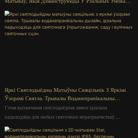
Матываў, Якія Дэманструюцца Ў Рэальных Умовах,
Яркія Агні Ствараюць Цудоўныя Дэкаратыўныя
Эфекты Для Фестываляў
Яркі Святлодыёдны Матыўны Свяцільнік З Яркімі
Ўзорамі Святла. Трывалы Воданепранікальны
Дызайн, Ідэальна Падыходзіць Для Святочнага
Гэтая вытанчаная святлодыёдная лямпа ідэальна
Ўпрыгожвання, Саду І Вулічных Святочных Сцэн.
падыходзіць для любых святочных мерапрыемстваў.
Даступныя розныя ўзоры і стылі, якія адпавядаюць
разнастайным дэкаратыўным патрабаванням. Яна выдатна