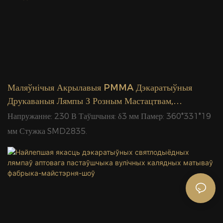
Маляўнічыя Акрылавыя PMMA Дэкаратыўныя
Друкаваныя Лямпы З Розным Мастацтвам,
Воданепранікальныя IP65, Для Вонкавага
Напружанне: 230 В Таўшчыня: δ3 мм Памер: 360*331*19
Выкарыстання, Калядныя Матывы
мм Стужка SMD2835.