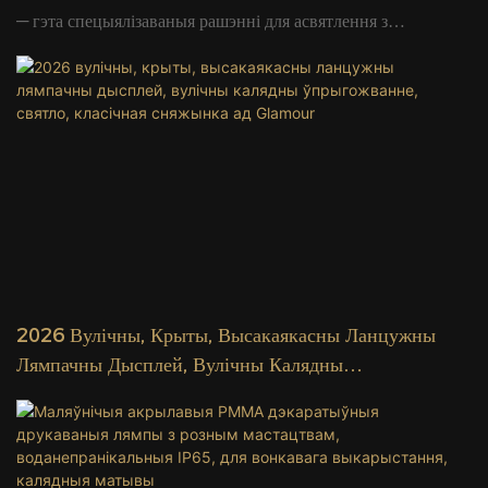
— гэта спецыялізаваныя рашэнні для асвятлення з
выкарыстаннем святочных дызайнаў, такіх як сняжынкі,
алені і калядныя ёлкі. Энергазберагальныя з яркім
падсветкай, яны ідэальна падыходзяць для святочнага
ўпрыгожвання памяшканняў і вуліц, забяспечваючы
працяглы тэрмін службы і ўстойлівасць да надвор'я,
ствараючы чароўныя зімовыя казкі.
2026 Вулічны, Крыты, Высакаякасны Ланцужны
Лямпачны Дысплей, Вулічны Калядны
Ўпрыгожванне, Святло, Класічная Сняжынка Ад
Glamour