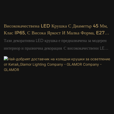
Висококачествена LED Крушка С Диаметър 45 Мм,
Клас IP65, С Висока Яркост И Малка Форма, E27
B22, Декоративна Лампа | Glamour
Тази декоративна LED крушка е предназначена за модерен
интериор и празнична декорация. С висококачествени LED
чипове, тя осигурява стабилно и равномерно сияние без
отблясъци или трептене. Спестява над 80% енергия в
сравнение с традиционните крушки и се отличава с ниско
генериране на топлина и дълъг живот. Без живак и вредни
вещества, тя е безопасна за ежедневна употреба.
Класическият и елегантен вид се вписва идеално в дневни,
спални, барове, партита и празнични сцени, добавяйки
топъл чар към всяка среда.