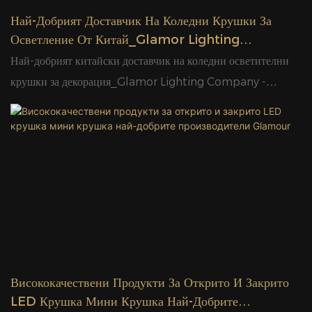
Най-Добрият Доставчик На Коледни Крушки За
Осветление От Китай_Glamor Lighting
Company - GLAMOR Company - GLAMOR
Най-добрият китайски доставчик на коледни осветителни
крушки за декорация_Glamor Lighting Company -
GLAMOR. В сравнение с подобни продукти на пазара, те
имат несравними изключителни предимства по отношение
на производителност, качество, външен вид и др. и се радват
на добра репутация на пазара. GLAMOR обобщава
недостатъците на предишни продукти и непрекъснато ги
подобрява. Спецификациите на най-добрия китайски
доставчик на коледни осветителни крушки за
декорация_Glamor Lighting Company - GLAMOR могат
да бъдат персонализирани според вашите нужди.
Висококачествени Продукти За Открито И Закрито
LED Крушка Мини Крушка Най-Добрите