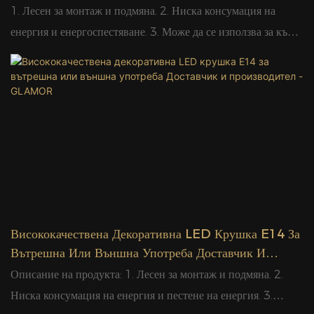
Производители Glamour
1. Лесен за монтаж и подмяна. 2. Ниска консумация на
енергия и енергоспестяване. 3. Може да се използва за къща,
бар, клуб, супермаркет, офис сградa, хотел, шоурум,
декорация на витрини.
Висококачествена Декоративна LED Крушка E14 За
Вътрешна Или Външна Употреба Доставчик И
Производител - GLAMOR
Описание на продукта: 1. Лесен за монтаж и подмяна. 2.
Ниска консумация на енергия и пестене на енергия. 3.