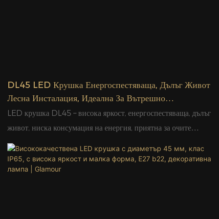
DL45 LED Крушка Енергоспестяваща, Дълъг Живот
Лесна Инсталация, Идеална За Вътрешно
Осветление На Дома, Офиса, Хотела И Търговски
LED крушка DL45 – висока яркост, енергоспестяваща, дълъг
Обекти
живот, ниска консумация на енергия, приятна за очите
светлина, стабилна производителност, широк волтаж, лесен
монтаж, идеална за дома, офиса, магазина, хотела,
ресторанта, вътрешно осветление, ежедневна употреба,
търговско осветление, опции за топла и студена бяла
светлина, издръжлива, екологична, надеждно качество