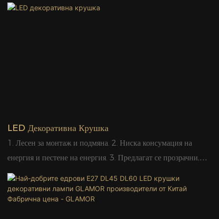
Предлагат се прозрачни, матиран и цветни капачки. 4. Може
да се използва за паркове, къщи, партита, барове, клубове,
супермаркети, офис сгради, хотели, шоуруми, декорация на
витрини. 5. Ако се комбинира с belt light, може да се
приложи към мащабни мотиви за улична декорация,
показвайки разкош и благородство. 6. CE сертификат, най-
високо качество за пазара на ЕС. Предимства на
обслужването: 1. Продуктите могат да предоставят
персонализирани услуги по цвят и размер, ние ще
LED Декоративна Крушка
отговорим бързо и ще предоставим решение скоро. 2.
1. Лесен за монтаж и подмяна. 2. Ниска консумация на
Предоставяме съответните услуги за техническа поддръжка,
енергия и пестене на енергия. 3. Предлагат се прозрачни,
ако имате някакви проблеми с нашите продукти. 3. Нашият
матирани и цветни капачки. 4. Може да се използва за къща,
професионален екип от инженери може да ви предостави
парти, бар, клуб, супермаркет, офис сградa, хотел, шоурум,
услуги за разработване на продукти, за да постигнете
декорация на витрини. 5. Ако се комбинира с колан, може да
вашите нужди.
се приложи към мащабни мотиви за улична декорация,