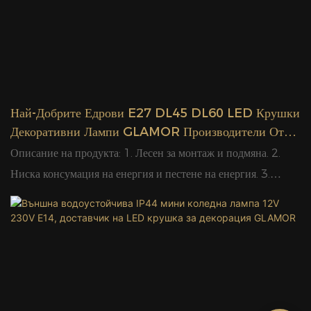
показвайки разкош и благородство. 6. CE одобрение.
Най-Добрите Едрови E27 DL45 DL60 LED Крушки
Декоративни Лампи GLAMOR Производители От
Китай Фабрична Цена - GLAMOR
Описание на продукта: 1. Лесен за монтаж и подмяна. 2.
Ниска консумация на енергия и пестене на енергия. 3.
Предлагат се прозрачни, матиран и цветни капачки. 4. Може
да се използва за паркове, къщи, партита, барове, клубове,
супермаркети, офис сгради, хотели, шоуруми, декорация на
витрини. 5. Ако се комбинира с belt light, може да се
приложи към мащабни мотиви за улична декорация,
показвайки разкош и благородство. 6. CE сертификат, най-