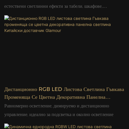
естествени светлинни ефекти за табели, шкафове,
интериорна декорация и проекти за архитектурно
осветление
Дистанционно RGB LED Листова Светлина Гъвкава
Променяща Се Цветна Декоративна Панелна
Светлина Китайски Доставчик Glamour
Равномерно осветление, димируемо и дистанционно
управление, идеално за подсветка и околно осветление