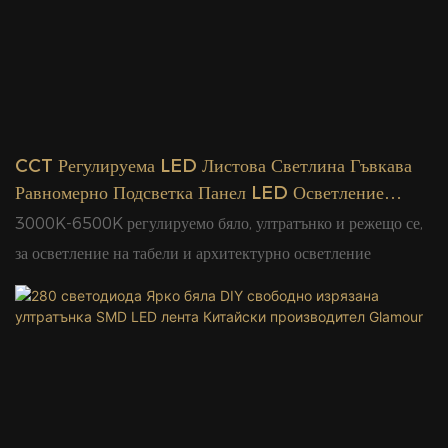
CCT Регулируема LED Листова Светлина Гъвкава
Равномерно Подсветка Панел LED Осветление
Китай Фабрика Glamour
3000K-6500K регулируемо бяло, ултратънко и режещо се,
за осветление на табели и архитектурно осветление