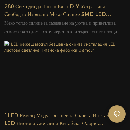
280 Светодиода Топло Бяло DIY Ултратънко
Свободно Изрязано Меко Сияние SMD LED
Лентова Светлина Китайска Фабрика Glamour
Меко топло сияние за създаване на уютна и приветлива
атмосфера за дома, хотелиерството и търговските площи
1LED Режещ Модул Безшевна Скрита Инсталация
LED Листова Светлина Китайска Фабрика