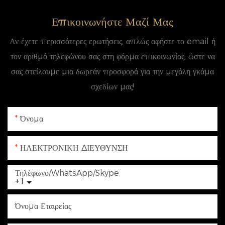
Επικοινωνήστε Μαζί Μας
Αν έχετε περισσότερες ερωτήσεις, απλώς αφήστε το email ή
τον αριθμό τηλεφώνου σας στη φόρμα επικοινωνίας, ώστε να
σας στείλουμε μια δωρεάν προσφορά για την μεγάλη γκάμα
σχεδίων μας!
Όνομα
ΗΛΕΚΤΡΟΝΙΚΗ ΔΙΕΥΘΥΝΣΗ
Τηλέφωνο/WhatsApp/Skype
+1
Όνομα Εταιρείας