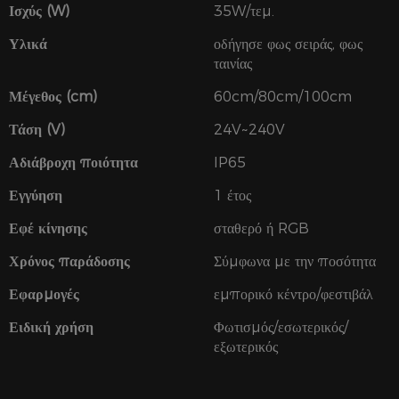
Ισχύς (W)
35W/τεμ.
Υλικά
οδήγησε φως σειράς, φως
ταινίας
Μέγεθος (cm)
60cm/80cm/100cm
Τάση (V)
24V~240V
Αδιάβροχη ποιότητα
IP65
Εγγύηση
1 έτος
Εφέ κίνησης
σταθερό ή RGB
Χρόνος παράδοσης
Σύμφωνα με την ποσότητα
Εφαρμογές
εμπορικό κέντρο/φεστιβάλ
Ειδική χρήση
Φωτισμός/εσωτερικός/
εξωτερικός