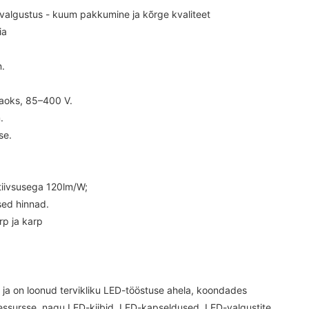
svalgustus - kuum pakkumine ja kõrge kvaliteet
ia
n.
jaoks, 85–400 V.
.
se.
ktiivsusega 120lm/W;
sed hinnad.
rp ja karp
 ja on loonud tervikliku LED-tööstuse ahela, koondades
ssursse, nagu LED-kiibid, LED-kapseldused, LED-valgustite