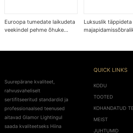
Euroopa tumedate laikudeta
Luksuslik täppideta
veekindel pehme õhuke
majapidamissõbrali
LED-valgustus 24V 2,08 cm
veekindel pehme õ
lõikeosa valgustitehas
LED-valgustus 24V
lõikeosa valgustus 
QUICK LINKS
Suurepärane kvaliteet,
KODU
rahvusvaheliselt
TOOTED
sertifitseeritud standardid ja
KOHANDATUD T
professionaalsed teenused
aitavad Glamor Lightingul
MEIST
saada kvaliteetseks Hiina
JUHTUMID