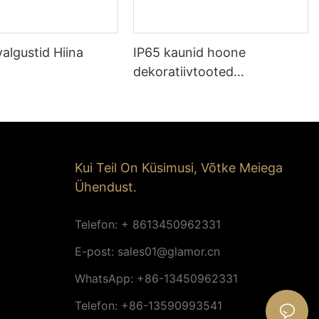
algustid Hiina
IP65 kaunid hoone
dekoratiivtooted
tänavavalgusti 2D
jõulupuude motiiviga
displeivalgustus
Kui Teil On Küsimusi, Võtke Meiega
Ühendust.
Telefon: + 8613450962331
E-post:
sales01@glamor.cn
WhatsApp: +86-13450962331
Telefon: +86-13590993541