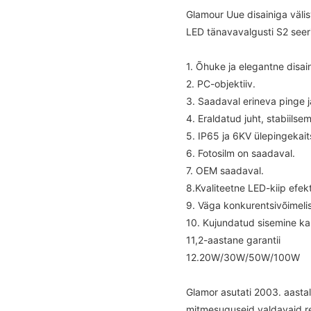
Glamour Uue disainiga väli
LED tänavavalgusti S2 seer
1. Õhuke ja elegantne disai
2. PC-objektiiv.
3. Saadaval erineva pinge 
4. Eraldatud juht, stabiilsem
5. IP65 ja 6KV ülepingekait
6. Fotosilm on saadaval.
7. OEM saadaval.
8.Kvaliteetne LED-kiip efe
9. Väga konkurentsivõimeli
10. Kujundatud sisemine ka
11,2-aastane garantii
12.20W/30W/50W/100W
Glamor asutati 2003. aastal
mitmesuguseid valdavaid re