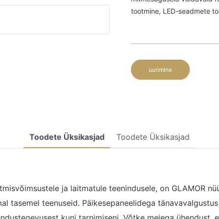
tootmine, LED-seadmete to
uurimine
Toodete Üksikasjad
Toodete Üksikasjad
otmisvõimsustele ja laitmatule teenindusele, on GLAMOR nü
al tasemel teenuseid. Päikesepaneelidega tänavavalgustus
arendustegevusest kuni tarnimiseni. Võtke meiega ühendust,