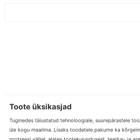
Toote üksikasjad
Tuginedes täiustatud tehnoloogiale, suurepärastele to
üle kogu maailma. Lisaks toodetele pakume ka kõrgeim
protsessi vältel, alates tootekujundusest, teadus- ja 