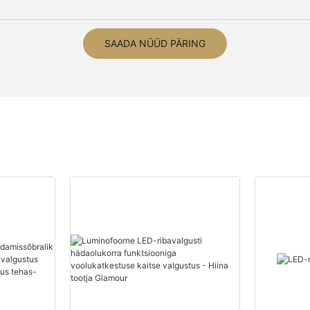
SAADA NÜÜD PÄRING