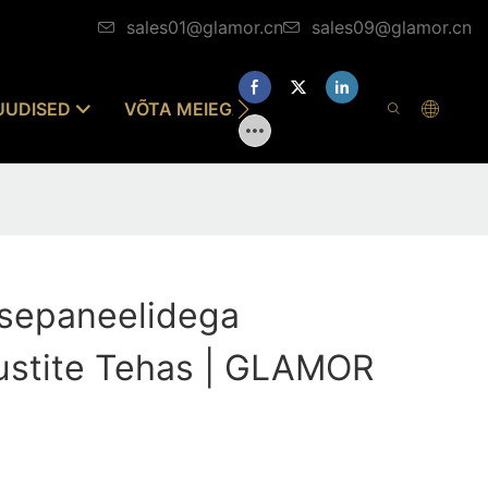
sales01@glamor.cn
sales09@glamor.cn
UUDISED
VÕTA MEIEGA ÜHENDUST
esepaneelidega
ustite Tehas | GLAMOR