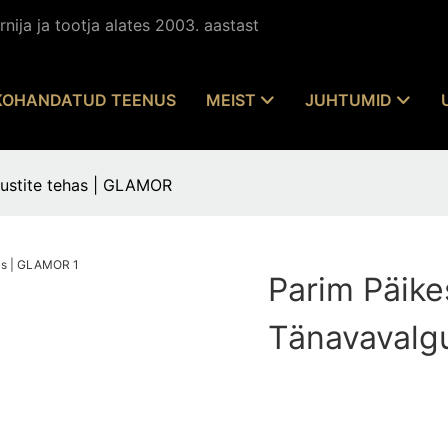
nija ja tootja alates 2003. aastast
KOHANDATUD TEENUS
MEIST
JUHTUMID
gustite tehas | GLAMOR
Parim Päik
Tänavavalg