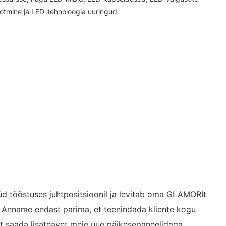
otmine ja LED-tehnoloogia uuringud.
üd tööstuses juhtpositsioonil ja levitab oma GLAMORIt
 Anname endast parima, et teenindada kliente kogu
 et saada lisateavet meie uue päikesepaneelidega