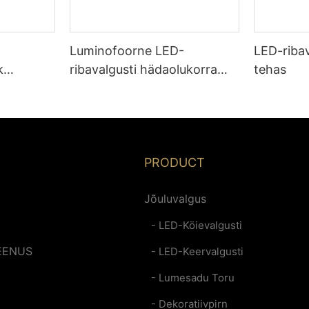
Luminofoorne LED-
LED-ribav
k
ribavalgusti hädaolukorra
tehas
huke
funktsiooniga
 2,08 cm
voolukatkestuse kaitse
tehas-
valgustus - Hiina tootja
Glamour
PRODUCT
Jõuluvalgus
- LED-Köievalgusti
EENUS
- LED-Keervalgusti
- Lumesadu Toru
- Dekoratiivpirn