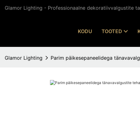
Glamor Lighting - Professionaalne dekoratiivvalgustite tar
KODU
TOOTED
Glamor Lighting
Parim päikesepaneelidega tänavaval