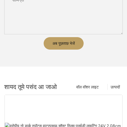
अब पूछताछ भेजें
शायद तूमे पसंद आ जाओ
वॉल वॉशर लाइट
उत्पादों