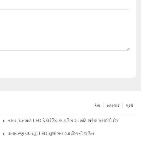
કેસ
સમાચાર
પ્રશ્નો
તમારા ઘર માટે LED ડેકોરેટિવ લાઇટિંગ શા માટે શ્રેષ્ઠ પસંદગી છે?
મસ મોટિફ 2D+3D આઉટડોર CE SAA UKCA ઉત્પાદનો
વાતાવરણ વધારવું: LED સુશોભન લાઇટિંગની શક્તિ