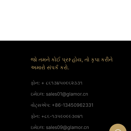
જો તમને કોઈ પ્રશ્ન હોય, તો કૃપા કરીને
અમારો સંપર્ક કરો.
ફોન: + ૮૬૧૩૪૫૦૯૬૨૩૩૧
ઇમેઇલ:
sales01@glamor.cn
વોટ્સએપ: +86-13450962331
ફોન: +૮૬-૧૩૫૯૦૯૯૩૦૪૧
ઇમેઇલ:
sales09@glamor.cn