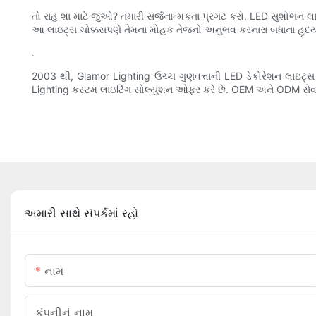
તો રાહ શા માટે જુઓ? તમારી સર્જનાત્મકતા પ્રગટ કરો, LED સુશોભન 
આ લાઇટ્સ ચોક્કસપણે તેમના મોહક તેજનો અનુભવ કરનારા બધાના હૃદય
.
2003 થી, Glamor Lighting ઉચ્ચ ગુણવત્તાની LED ડેકોરેશન લાઇટ્સ પ
Lighting કસ્ટમ લાઇટિંગ સોલ્યુશન ઓફર કરે છે. OEM અને ODM સેવ
અમારી સાથે સંપર્કમાં રહો
નામ
કંપનીનું નામ