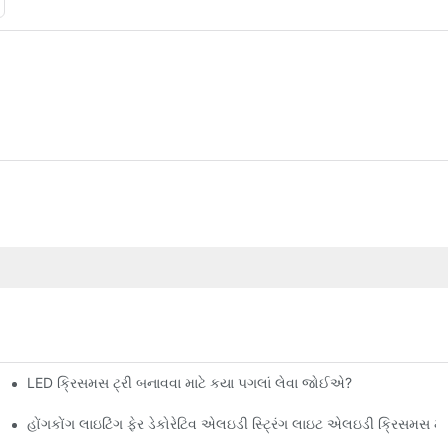
LED ક્રિસમસ ટ્રી બનાવવા માટે કયા પગલાં લેવા જોઈએ?
હોંગકોંગ લાઇટિંગ ફેર ડેકોરેટિવ એલઇડી સ્ટ્રિંગ લાઇટ એલઇડી ક્રિસ