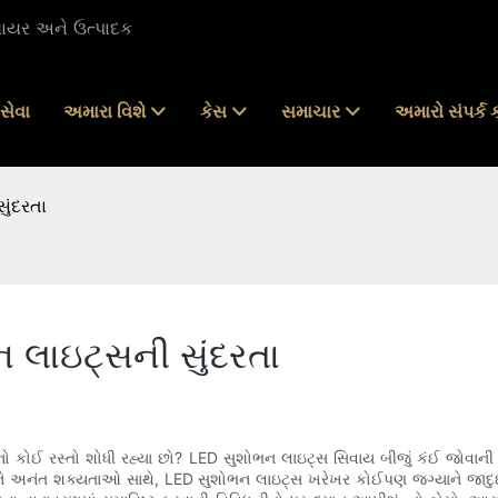
લાયર અને ઉત્પાદક
સેવા
અમારા વિશે
કેસ
સમાચાર
અમારો સંપર્ક 
ુંદરતા
લાઇટ્સની સુંદરતા
ેરવાનો કોઈ રસ્તો શોધી રહ્યા છો? LED સુશોભન લાઇટ્સ સિવાય બીજું કંઈ જોવા
અને અનંત શક્યતાઓ સાથે, LED સુશોભન લાઇટ્સ ખરેખર કોઈપણ જગ્યાને જાદુઈ વન