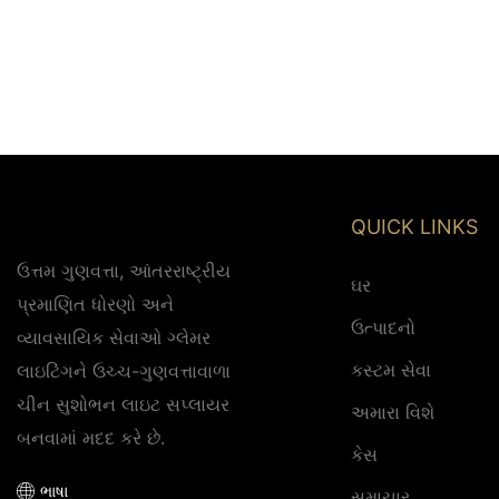
QUICK LINKS
ઉત્તમ ગુણવત્તા, આંતરરાષ્ટ્રીય
ઘર
પ્રમાણિત ધોરણો અને
ઉત્પાદનો
વ્યાવસાયિક સેવાઓ ગ્લેમર
કસ્ટમ સેવા
લાઇટિંગને ઉચ્ચ-ગુણવત્તાવાળા
ચીન સુશોભન લાઇટ સપ્લાયર
અમારા વિશે
બનવામાં મદદ કરે છે.
કેસ
ભાષા
સમાચાર