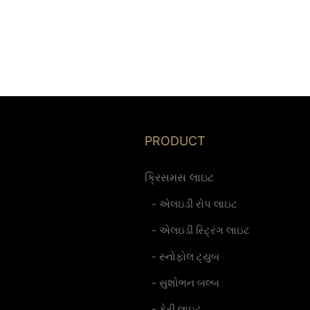
PRODUCT
ક્રિસમસ લાઇટ
- એલઇડી રોપ લાઇટ
- એલઇડી સ્ટ્રિંગ લાઇટ
- સ્નોફોલ ટ્યુબ
- સુશોભન બલ્બ
- ફેરી લાઇટ