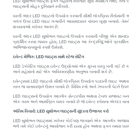
LED સુશોભન લાઇટ્સ ફક્ત બહારના વિસ્તારો સુધી મર્યાદિત નથી; તેન
લાઇટ્સની મોહક દુનિયાને સ્વીકારો.
ઘરની અંદર LED લાઇટનો ઉપયોગ કરવાની સૌથી લોકપ્રિય રીતોમાંની એક એ
પલંગ ઉપર LED લાઇટ લગાવીને આરામદાયક વાંચન ખૂણા બનાવો. તેમને
શક્યતાઓ ખરેખર અનંત છે.
ઘરની અંદર LED સુશોભન લાઇટનો ઉપયોગ કરવાની બીજી એક શાનદાર રીત એ 
પ્રદર્શિત કરવા લાયક હોય, LED લાઇટ્સ આ કેન્દ્રબિંદુઓને પ્રકાશિત
અભિજાત્યપણુનો સ્પર્શ ઉમેરશે.
ઇવેન્ટ મેજિક: LED લાઇટ્સ સાથે સ્ટેજ સેટિંગ
LED ડેકોરેટિવ લાઇટ્સ ઇવેન્ટ ઉદ્યોગમાં એક મુખ્ય વસ્તુ બની ગઈ છે કા
અને મહેમાનો માટે એક અવિસ્મરણીય અનુભવ બનાવી શકે છે.
ઇવેન્ટ્સમાં LED લાઇટનો સૌથી લોકપ્રિય ઉપયોગ પડદાની લાઇટ અથવા બ
તરત જ વાતાવરણને ઉન્નત બનાવે છે. વિવિધ રંગો અને ઝબકતી પેટર્ન ઉપલબ્
LED લાઇટ્સનો ઉપયોગ આકર્ષક સેન્ટરપીસ અથવા ટેબલ સજાવટ બનાવવા 
એક ગરમ અને આમંત્રિત ચમક બનાવે છે જે ઇવેન્ટ સ્પેસના એકંદર વાતાવ
અંતિમ વિચારો: LED સુશોભન લાઇટ્સની સુંદરતા ઉજાગર કરો
LED સુશોભન લાઇટ્સમાં ખરેખર કોઈપણ જગ્યાને એક આકર્ષક અજાયબીમાં
ભલે તમે કોઈ ઇવેન્ટનું આયોજન કરી રહ્યા હોવ અથવા ફક્ત તમારા ઘરમાં 