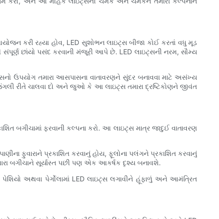
ો, આરામ કરો, અને આ મોહક લાઇટ્સની ચમક અને ચમકને તમારી કલ્પનાને
નું આયોજન કરી રહ્યા હોવ, LED સુશોભન લાઇટ્સ બીજા કોઈ કરતાં વધુ મૂડ
 સંપૂર્ણ છાંયો પસંદ કરવાની મંજૂરી આપે છે. LED લાઇટ્સની નરમ, સૌમ્ય
્સનો ઉપયોગ તમારા આસપાસના વાતાવરણને સુંદર બનાવવા માટે અસંખ્ય
ંગલી રીતે ચાલવા દો અને જુઓ કે આ લાઇટ્સ તમારા દ્રષ્ટિકોણને જીવંત
કાશિત બગીચામાં ફરવાની કલ્પના કરો. આ લાઇટ્સ માત્ર જાદુઈ વાતાવરણ
ના ફુવારાને પ્રકાશિત કરવાનું હોય, ફૂલોના પલંગને પ્રકાશિત કરવાનું
રા બગીચાને સૂર્યાસ્ત પછી પણ એક આકર્ષક દૃશ્ય બનાવશે.
પેશિયો અથવા પેર્ગોલામાં LED લાઇટ્સ લગાવીને હૂંફાળું અને આમંત્રિત