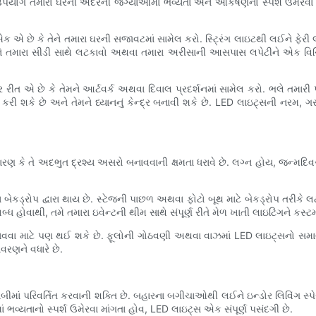
ો ઉપયોગ તમારા ઘરની અંદરની જગ્યાઓમાં ભવ્યતા અને આકર્ષણનો સ્પર્શ ઉમેર
 છે કે તેને તમારા ઘરની સજાવટમાં સામેલ કરો. સ્ટ્રિંગ લાઇટથી લઈને ફેરી 
 તમારા સીડી સાથે લટકાવો અથવા તમારા અરીસાની આસપાસ લપેટીને એક વિચિત્
છે કે તેમને આર્ટવર્ક અથવા દિવાલ પ્રદર્શનમાં સામેલ કરો. ભલે તમારી પાસ
 કરી શકે છે અને તેમને ધ્યાનનું કેન્દ્ર બનાવી શકે છે. LED લાઇટ્સની નરમ, 
રણ કે તે અદભુત દ્રશ્ય અસરો બનાવવાની ક્ષમતા ધરાવે છે. લગ્ન હોય, જન્મદિવસની
ેકડ્રોપ દ્વારા થાય છે. સ્ટેજની પાછળ અથવા ફોટો બૂથ માટે બેકડ્રોપ તરીકે
ધ હોવાથી, તમે તમારા ઇવેન્ટની થીમ સાથે સંપૂર્ણ રીતે મેળ ખાતી લાઇટિંગને કસ
માટે પણ થઈ શકે છે. ફૂલોની ગોઠવણી અથવા વાઝમાં LED લાઇટ્સનો સમાવેશ 
રણને વધારે છે.
 પરિવર્તિત કરવાની શક્તિ છે. બહારના બગીચાઓથી લઈને ઇન્ડોર લિવિંગ સ્પેસ
ભવ્યતાનો સ્પર્શ ઉમેરવા માંગતા હોવ, LED લાઇટ્સ એક સંપૂર્ણ પસંદગી છે.