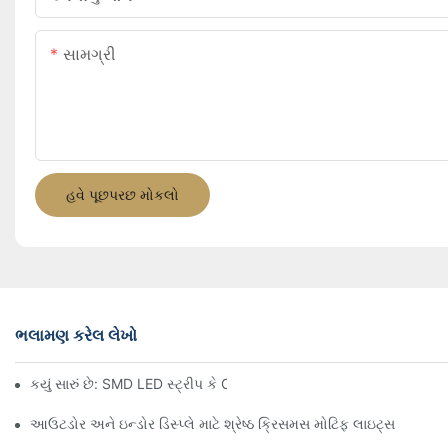
સામગ્રી
હવે પૂછપરછ મોકલો
ભલામણ કરેલ લેખો
કયું સારું છે: SMD LED સ્ટ્રીપ કે COB LED સ્ટ્રીપ?
આઉટડોર અને ઇન્ડોર ડિસ્પ્લે માટે શ્રેષ્ઠ ક્રિસમસ મોટિફ લાઇટ્સ