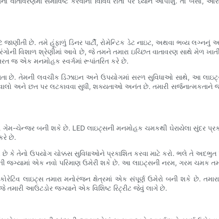
ાસના વાતાવરણમાં સમાવિષ્ટ કરવાની વિવિધ રીતો પર ધ્યાન આપીશું. તો બેસ
ે જાણીતી છે. તમે હૂંફાળું ડિનર પાર્ટી, રોમેન્ટિક ડેટ નાઇટ, અથવા ભવ્ય લગ્ન
ંગોની વિશાળ શ્રેણીમાં આવે છે, જે તમને તમારા ઇચ્છિત વાતાવરણ સાથે મેળ ખાતી
 તરત જ એક મનમોહક સ્વર્ગમાં રૂપાંતરિત કરે છે.
્યતા છે. તેમની લવચીક ડિઝાઇન અને ઉપયોગમાં સરળ સુવિધાઓ સાથે, આ લાઇટ
િવાલો અને છત પર લટકાવવા સુધી, શક્યતાઓ અનંત છે. તમારી સર્જનાત્મકતાને જ
 ગેમ-ચેન્જર બની શકે છે. LED લાઇટ્સની મનમોહક ચમકથી ઘેરાયેલા સુંદર પ્ર
રે છે.
કે તેનો ઉપયોગ ચોક્કસ સુવિધાઓને પ્રકાશિત કરવા માટે કરો. ભલે તે અદભુત પાણી
રની જગ્યામાં એક નવો પરિમાણ ઉમેરી શકે છે. આ લાઇટ્સની નરમ, ગરમ ચમક તમા
િવ લાઇટ્સ તમારા મનોરંજન ક્ષેત્રમાં એક સંપૂર્ણ ઉમેરો બની શકે છે. તમારા 
જે તમારી આઉટડોર જગ્યાને એક વિશિષ્ટ રિટ્રીટ જેવું લાગે છે.