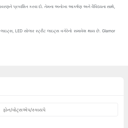
વરણને પ્રકાશિત કરવા દો. તેમના અનોખા આકર્ષણ અને વૈવિધ્યતા સાથે,
 લાઇટ્સ, LED સોલાર સ્ટ્રીટ લાઇટ્સ વગેરેનો સમાવેશ થાય છે. Glamor
ફોન/વોટ્સએપ/સ્કાયપે