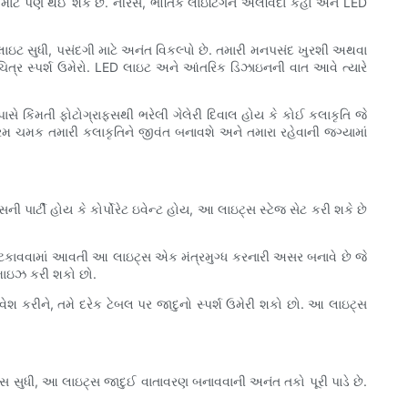
વા માટે પણ થઈ શકે છે. નીરસ, ભૌતિક લાઇટિંગને અલવિદા કહો અને LED
લાઇટ સુધી, પસંદગી માટે અનંત વિકલ્પો છે. તમારી મનપસંદ ખુરશી અથવા
ર સ્પર્શ ઉમેરો. LED લાઇટ અને આંતરિક ડિઝાઇનની વાત આવે ત્યારે
ે કિંમતી ફોટોગ્રાફ્સથી ભરેલી ગેલેરી દિવાલ હોય કે કોઈ કલાકૃતિ જે
ગરમ ચમક તમારી કલાકૃતિને જીવંત બનાવશે અને તમારા રહેવાની જગ્યામાં
 પાર્ટી હોય કે કોર્પોરેટ ઇવેન્ટ હોય, આ લાઇટ્સ સ્ટેજ સેટ કરી શકે છે
 લટકાવવામાં આવતી આ લાઇટ્સ એક મંત્રમુગ્ધ કરનારી અસર બનાવે છે જે
્ટમાઇઝ કરી શકો છો.
કરીને, તમે દરેક ટેબલ પર જાદુનો સ્પર્શ ઉમેરી શકો છો. આ લાઇટ્સ
 સુધી, આ લાઇટ્સ જાદુઈ વાતાવરણ બનાવવાની અનંત તકો પૂરી પાડે છે.