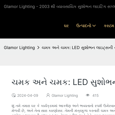
Glamor Lighting - 2003 થી વ્યાવસાયિક સુશોભન લાઇટિંગ સપ્
ઘર
ઉત્પાદનો
કસ્ટમ 
Glamor Lighting
ચમક અને ચમક: LED સુશોભન લાઇટ્સની સ
ચમક અને ચમક: LED સુશોભન 
2024-04-09
Glamor Lighting
415
શું તમે તમારા ઘર કે કાર્યક્રમમાં આકર્ષણ અને ભવ્યતાનો સ્પર્શ ઉમ
મેળવી છે, અને તેના સારા કારણોસર. તેમની મંત્રમુગ્ધ કરનારી ચમક 