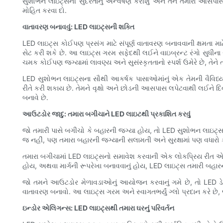
સુશોભન લાઇટ્સની સુંદરતાનું અન્વેષણ કરીશું અને તેને તમારા આસપ
મોહિત કરવા દો.
વાતાવરણ બનાવવું: LED લાઇટ્સની શક્તિ
LED લાઇટ્સ કોઈપણ પ્રસંગ માટે સંપૂર્ણ વાતાવરણ બનાવવાની ક્ષમતા માટ
સેટ કરી શકે છે. આ લાઇટ્સ ગરમ સફેદથી લઈને વાઇબ્રન્ટ રંગો સુધીના ર
ચમક કોઈપણ જગ્યામાં લાવણ્ય અને સુસંસ્કૃતતાનો સ્પર્શ ઉમેરે છે, તેને
LED સુશોભન લાઇટ્સના સૌથી આકર્ષક પાસાઓમાંનું એક તેમની વૈવિધ
રીતે કરી શકાય છે. તેમને વૃક્ષો અને છોડની આસપાસ લપેટવાથી લઈને દ
બનાવે છે.
આઉટડોર જાદુ: તમારા બગીચાને LED લાઇટથી પ્રકાશિત કરવું
જો તમારી પાસે બગીચો કે બહારની જગ્યા હોય, તો LED સુશોભન લાઇટ્સ
જ નહીં, પણ તમારા બહારની જગ્યાની સલામતી અને સુરક્ષામાં પણ વધારો ક
તમારા બગીચામાં LED લાઇટ્સનો સમાવેશ કરવાની એક લોકપ્રિય રીત એ છે 
હોય, અથવા માર્ગની રૂપરેખા બનાવવાનું હોય, LED લાઇટ્સ તમારી બહા
જો તમને આઉટડોર મેળાવડાઓનું આયોજન કરવાનું ગમે છે, તો LED ડેકોરેટ
વાતાવરણ બનાવો. આ લાઇટ્સ ગરમ અને સ્વાગતભર્યું ગ્લો પ્રદાન કરે છે, 
ઇન્ડોર એલિગન્સ: LED લાઇટ્સથી તમારા ઘરનું પરિવર્તન