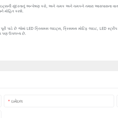
લાઇટ્સની સુંદરતાનું અન્વેષણ કરો, અને ચમક અને ચમકને તમારા આસપાસના વાતા
ને મોહિત કરશે.
ૂરી પાડે છે જેમાં LED ક્રિસમસ લાઇટ્સ, ક્રિસમસ મોટિફ લાઇટ, LED સ્ટ્રીપ
ા પણ ઉપલબ્ધ છે.
ઇમેઇલ