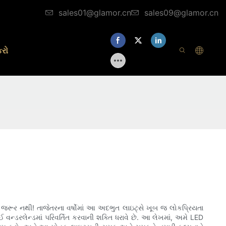
sales01@glamor.cn
sales09@glamor.cn
કરો
ની જરૂર નથી! તાજેતરના વર્ષોમાં આ અદભુત લાઇટ્સે ખૂબ જ લોકપ્રિયતા
્ડરલેન્ડમાં પરિવર્તિત કરવાની શક્તિ ધરાવે છે. આ લેખમાં, અમે LED