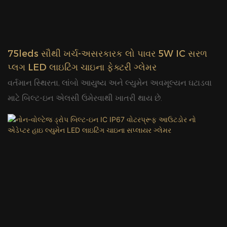
75leds સૌથી ખર્ચ-અસરકારક લો પાવર 5W IC સરળ
પ્લગ LED લાઇટિંગ ચાઇના ફેક્ટરી ગ્લેમર
વર્તમાન સ્થિરતા, લાંબો આયુષ્ય અને લ્યુમેન અવમૂલ્યન ઘટાડવા
માટે બિલ્ટ-ઇન એલસી ઉમેરવાથી ખાતરી થાય છે.