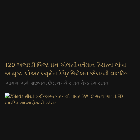
120 એલઇડી બિલ્ટ-ઇન એલસી વર્તમાન સ્થિરતા લાંબા
આયુષ્ય લોઅર લ્યુમેન ડેપ્રિસિયેશન એલઇડી લાઇટિંગ
ચાઇના ઉત્પાદક ગ્લેમર
આગળ અને પાછળના છેડા વચ્ચે સતત તેજ રંગ સતત