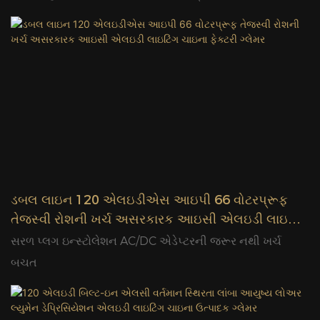
ડબલ લાઇન 120 એલઇડીએસ આઇપી 66 વોટરપ્રૂફ
તેજસ્વી રોશની ખર્ચ અસરકારક આઇસી એલઇડી લાઇટિંગ
ચાઇના ફેક્ટરી ગ્લેમર
સરળ પ્લગ ઇન્સ્ટોલેશન AC/DC એડેપ્ટરની જરૂર નથી ખર્ચ
બચત