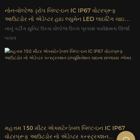
નોન-વોલ્ટેજ ડ્રોપ બિલ્ટ-ઇન IC IP67 વોટરપ્રૂફ
આઉટડોર નો એડેપ્ટર હાઇ લ્યુમેન LED લાઇટિંગ ચાઇના
સપ્લાયર ગ્લેમર
નાનું કટીંગ યુનિટ ઉચ્ચ વોલ્ટેજ ઉચ્ચ પ્રકાશ કાર્યક્ષમતા ઊર્જા
બચત
મહત્તમ 150 મીટર એક્સટેન્ડેબલ બિલ્ટ-ઇન IC IP67
વોટરપ્રૂફ આઉટડોર નો એડેપ્ટર કન્સ્ટ્રક્શન