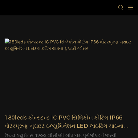
180leds કોન્સ્ટન્ટ IC PVC સિલિકોન કોટિંગ IP66
વોટરપ્રૂફ બ્રાઇટ ઇલ્યુમિનેશન LED લાઇટિંગ ચાઇના
ફેક્ટરી ગ્લેમર
ઉચ્ચ લ્યુમેન્સ ૧૨૦૦ લીમી/મી બાંધકામ પ્રોજેક્ટ તેજસ્વી