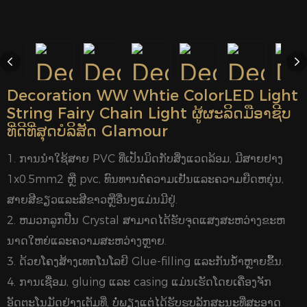
Decoration WW Whtie ColorLED Light
String Fairy Chain Light ຜູ້ຜະລິດມືອາຊີບ
ທີ່ດີທີ່ສຸດບໍລິສັດ Glamour
1. ການນໍາໃຊ້ສາຍ PVC ທີ່ເປັນມິດກັບສິ່ງແວດລ້ອມ, ມີສາຍຢາງ
1x0.5mm2 ຫຼື pvc, ທົນທານຕໍ່ຄວາມເຢັນແລະຄວາມຍືດຫຍຸ່ນ,
ສາຍສີຂຽວແລະສີຂາວຫຼືອື່ນໆແມ່ນມີຢູ່.
2. ຫມວກລູກປືນ Crystal ສາມາດໄດ້ຮັບຈຸດແສງສະຫວ່າງຂະຫ
ນາດໃຫຍ່ແລະຄວາມສະຫວ່າງຫຼາຍ.
3. ດ້ວຍໂຄງສ້າງເທກໂນໂລຍີ Glue-filling ແລະກັນນໍ້າຫຼາຍຂຶ້ນ.
4. ການເຊື່ອມ, gluing ແລະ casing ແມ່ນເຮັດໂດຍເຄື່ອງຈັກ
ອັດຕະໂນມັດຢ່າງເຕັມທີ່, ບໍ່ພຽງແຕ່ໄດ້ຮັບຮູບລັກສະນະທີ່ສະອາດ