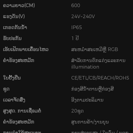
ຄວາມຍາວ(CM)
600
ແຮງດັນ(V)
24V~240V
ເກຣດກັນນໍ້າ
IP65
ຮັບປະກັນ
1 ປີ
ເອັບເຟັກພາບເຄື່ອນໄຫວ
ສະຫມໍ່າສະເຫມີຫຼື RGB
ຄໍາຮ້ອງສະຫມັກ
ສໍາລັບການຕົກແຕ່ງແລະການ
illumination
ໃບຢັ້ງຢືນ
CE/ETL/CB/REACH/ROHS
ຊຸດ
ກ່ອງສີນ້ໍາຕານຫຼືກ່ອງສີ
ເວລາຈັດສົ່ງ
ອີງຕາມປະລິມານ
ສູງສຸດ. ການເຊື່ອມຕໍ່
20ຊຸດ
ຄໍາຮ້ອງສະຫມັກ
ສູນການຄ້າ/ງານບຸນ
ການນໍາໃຊ້ສະເພາະ
ການສ່ອງແສງ / ໃນລົ່ມ / ນອກ