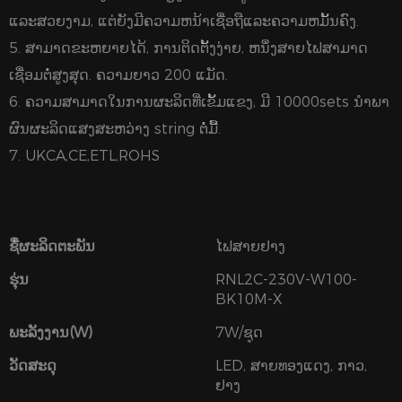
ແລະສວຍງາມ, ແຕ່ຍັງມີຄວາມຫນ້າເຊື່ອຖືແລະຄວາມຫມັ້ນຄົງ.
5. ສາມາດຂະຫຍາຍໄດ້, ການຕິດຕັ້ງງ່າຍ, ຫນຶ່ງສາຍໄຟສາມາດ
ເຊື່ອມຕໍ່ສູງສຸດ. ຄວາມຍາວ 200 ແມັດ.
6. ຄວາມສາມາດໃນການຜະລິດທີ່ເຂັ້ມແຂງ, ມີ 10000sets ນໍາພາ
ຜົນຜະລິດແສງສະຫວ່າງ string ຕໍ່ມື້.
7. UKCA,CE,ETL,ROHS
ຊື່ຜະລິດຕະພັນ
ໄຟສາຍຢາງ
ຮຸ່ນ
RNL2C-230V-W100-
BK10M-X
ພະລັງງານ(W)
7W/ຊຸດ
ວັດສະດຸ
LED, ສາຍທອງແດງ, ກາວ,
ຢາງ