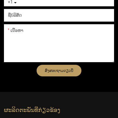
+1
ຊື່ບໍລິສັດ
ເນື້ອຫາ
ສົ່ງສອບຖາມດຽວນີ້
ຜະລິດຕະພັນທີ່ກ່ຽວຂ້ອງ