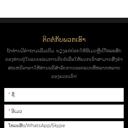
ຕິດຕໍ່ກັບພວກເຮົາ
ຖ້າທ່ານມີຄໍາຖາມເພີ່ມເຕີມ, ພຽງແຕ່ປ່ອຍໃຫ້ອີເມວຫຼືເບີໂທລະສັບ
ຂອງທ່ານຢູ່ໃນແບບຟອມການຕິດຕໍ່ເພື່ອໃຫ້ພວກເຮົາສາມາດສົ່ງຄໍາ
ສະເຫນີລາຄາໃຫ້ທ່ານຟຣີສໍາລັບການອອກແບບທີ່ຫລາກຫລາຍ
ຂອງພວກເຮົາ!
ຊື່
ອີເມວ
ໂທລະສັບ/WhatsApp/Skype