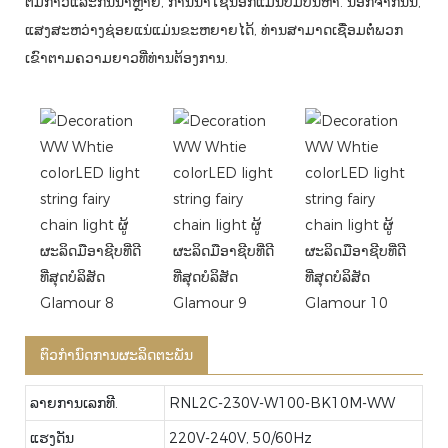
ຕື່ມກາວແລະກັນນ້ໍາຫຼາຍ, ການນໍາໃຊ້ນອກແມ່ນບໍ່ມີບັນຫາ. ນອກຈາກນັ້ນ,
ແສງສະຫວ່າງຊ່ອຍແນ່ແມ່ນຂະຫຍາຍໄດ້, ທ່ານສາມາດເຊື່ອມຕໍ່ພວກ
ເຂົາຕາມຄວາມຍາວທີ່ທ່ານຕ້ອງການ.
ຕົວກໍານົດການຜະລິດຕະພັນ
ລາຍການເລກທີ.
RNL2C-230V-W100-BK10M-WW
ແຮງດັນ
220V-240V, 50/60Hz