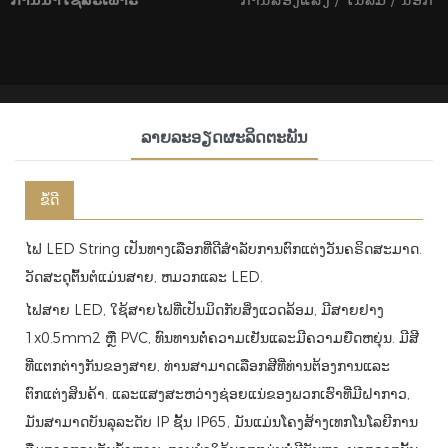
ລາຍລະອຽດຜະລິດຕະພັນ
ຂໍ້ດີ
ໄຟ LED String ເປັນທາງເລືອກທີ່ດີສໍາລັບການຕົກແຕ່ງວັນຄຣິດສະມາດ.
ວັດສະດຸຕົ້ນຕໍແມ່ນສາຍ, ຫມວກແລະ LED.
ໄຟສາຍ LED, ໃຊ້ສາຍໄຟທີ່ເປັນມິດກັບສິ່ງແວດລ້ອມ, ມີສາຍຢາງ
1x0.5mm2 ຫຼື PVC, ທົນທານຕໍ່ຄວາມເຢັນແລະມີຄວາມຍືດຫຍຸ່ນ. ມີສີ
ທີ່ແຕກຕ່າງກັນຂອງສາຍ, ທ່ານສາມາດເລືອກສີທີ່ທ່ານຕ້ອງການແລະ
ຕົກແຕ່ງສິນຄ້າ. ແລະແສງສະຫວ່າງຊ່ອຍແນ່ຂອງພວກເຮົາທີ່ມີຝາກາວ,
ມັນສາມາດບັນລຸລະດັບ IP ຊັ້ນ IP65, ມັນແມ່ນໂຄງສ້າງເທກໂນໂລຍີການ