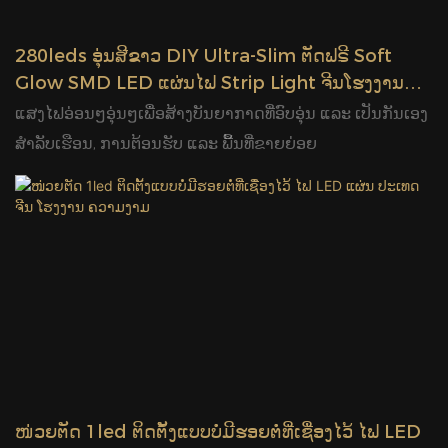
280leds ອຸ່ນສີຂາວ DIY Ultra-Slim ຕັດຟຣີ Soft
Glow SMD LED ແຜ່ນໄຟ Strip Light ຈີນໂຮງງານ
Glamour
ແສງໄຟອ່ອນໆອຸ່ນໆເພື່ອສ້າງບັນຍາກາດທີ່ອົບອຸ່ນ ແລະ ເປັນກັນເອງ
ສຳລັບເຮືອນ, ການຕ້ອນຮັບ ແລະ ພື້ນທີ່ຂາຍຍ່ອຍ
ໜ່ວຍຕັດ 1led ຕິດຕັ້ງແບບບໍ່ມີຮອຍຕໍ່ທີ່ເຊື່ອງໄວ້ ໄຟ LED