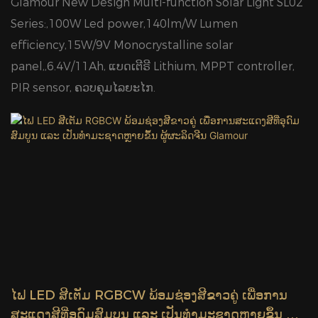
Glamour New Design Multi-function Solar Light SL02
Series:,100W Led power,140lm/W Lumen
efficiency,15W/9V Monocrystalline solar
panel,,6.4V/11Ah, ແບດເຕີຣີ Lithium, MPPT controller,
PIR sensor, ຄວບຄຸມໄລຍະໄກ.
ໄຟ LED ສີເຕັມ RGBCW ພ້ອມຊ່ອງສີຂາວຄູ່ ເພື່ອການ
ສະແດງສີທີ່ອຸດົມສົມບູນ ແລະ ເປັນທຳມະຊາດຫຼາຍຂຶ້ນ ຜູ້