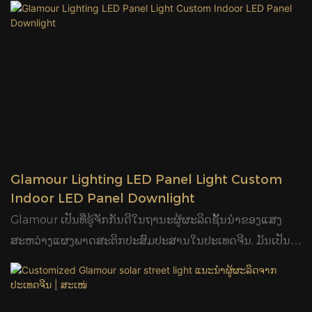
ສາກໄຟໄວພາຍໃນ 6-8 ຊົ່ວໂມງ; MPPT Solar Charge, ເຮັດ
ວຽກ 10-12 ຊົ່ວໂມງ; 130lm/W ປະສິດທິພາບ lumen ສູງ; ການ
ຄວບຄຸມເຊັນເຊີ PIR, ໄລຍະ induction 6-8M;5. ການຄວບຄຸມ
ໄລຍະໄກ, ການຄວບຄຸມແສງສະຫວ່າງຫຼືການຄວບຄຸມ PIR
ສາມາດໃຊ້ໄດ້; 6. ກັນ​ນ​້​ໍ​າ IP65​, ບໍ່​ມີ​ການ​ຕິດ​ຕັ້ງ​ສາຍ.7.ລາຄາ​ທີ່​
ແຂ່ງ​ຂັນ​ຫຼາຍ.8.5pcs/carton;9.ມີ​ຄູ່​ມື;10.ກ່ອງ​ພາຍ​ໃນ​ອອກ​ແບບ​
ແລະ carton11.2​ການ​ຮັບ​ປະ​ກັນ
Glamour Lighting LED Panel Light Custom
Indoor LED Panel Downlight
Glamour ເປັນທີ່ຮູ້ຈັກກັນດີໃນຖານະຜູ້ຜະລິດຊັ້ນນໍາຂອງແສງ
ສະຫວ່າງແຜງພາດສະຕິກປະສົມປະສານໃນປະເທດຈີນ, ມັນເປັນທີ່
ຢູ່ອາໄສພາດສະຕິກທົນທານຕໍ່ອຸນຫະພູມສູງແລະແຜ່ນອາລູມິນຽມ
ສໍາລັບການລະບາຍຄວາມຮ້ອນ, ຊິບ LED ທີ່ມີຄຸນນະພາບສູງແລະ
ການແກ້ໄຂໄດເວີຂັ້ນສູງ. ແສງສະຫວ່າງ Glamour Panel ຂອງ