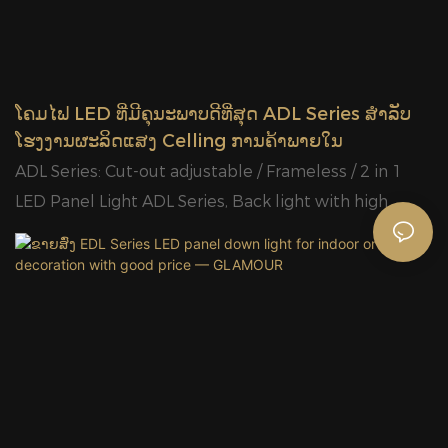
ໂຄມໄຟ LED ທີ່ມີຄຸນະພາບດີທີ່ສຸດ ADL Series ສໍາລັບ
ໂຮງງານຜະລິດແສງ Celling ການຄ້າພາຍໃນ
ADL Series: Cut-out adjustable / Frameless / 2 in 1
LED Panel Light ADL Series, Back light with high
lumen efficiency 120lm/W, Driver changeable;
GlamOR Best LED ADL Series Supplier, Glamour ມີ
ສວນສາທາລະການຜະລິດອຸດສາຫະກໍາທີ່ທັນສະໄຫມ 40,000
ຕາແມັດ, ມີພະນັກງານຫຼາຍກວ່າ 1,000 ຄົນແລະກໍາລັງການ
ຜະລິດປະຈໍາເດືອນ 40 FT 90.