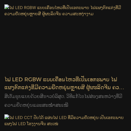
ໄຟ LED RGBW ແບບເຄື່ອນໄຫວທີ່ເປັນເອກະພາບ ໄຟ
ແຜງຕົກແຕ່ງທີ່ມີຄວາມຍືດຫຍຸ່ນຫຼາຍສີ ຜູ້ຜະລິດຈີນ ຄວາມ
ສະຫງ່າງາມ
ສີເຕັມຮູບແບບດ້ວຍສີຂາວບໍລິສຸດ, ວິທີແກ້ໄຂໄຟສ່ອງສະຫວ່າງທີ່ມີ
ຄວາມຍືດຫຍຸ່ນແລະສະໝໍ່າສະເໝີ