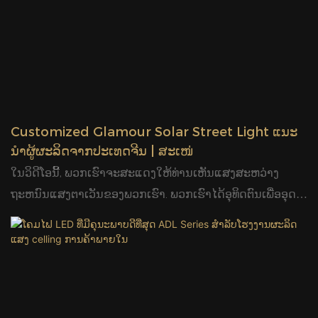
ພວກເຮົາທັງຫມົດແມ່ນ mold ເອກະຊົນແລະຜະລິດຕະພັນແສງ
ສະຫວ່າງສິດທິບັດ. Glamour lighting- Indoor Light
Products mainly integrated LED panel light or LED
panel downlight with side light and back light;, both
recessed and surface panels are available: For Side
light, we have SPL&SPF series, NPL&NSF series,; For
Customized Glamour Solar Street Light ແນະ
back light , ພວກເຮົາມີຊຸດ ADL , ຊຸດ RDL & ADL. ຊຸດ ADL
ນໍາຜູ້ຜະລິດຈາກປະເທດຈີນ | ສະເໜ່
ແມ່ນການອອກແບບທີ່ສາມາດປັບໄດ້ຕັດອອກ; ຊຸດ SPL, DLC &
ໃນວິດີໂອນີ້, ພວກເຮົາຈະສະແດງໃຫ້ທ່ານເຫັນແສງສະຫວ່າງ
EDL ແມ່ນການອອກແບບ 2 ໃນ 1, ງ່າຍໃນການປ່ຽນແປງ
ຖະຫນົນແສງຕາເວັນຂອງພວກເຮົາ. ພວກເຮົາໄດ້ອຸທິດຕົນເພື່ອອຸດ
recessed ກັບພື້ນຜິວ mounted.
ສາຫະກໍາ illumination ສໍາລັບໃນໄລຍະ 18 ປີ. ພວກເຮົາມີ
ຄວາມໄດ້ປຽບຫຼາຍໃນການຜະລິດປະເພດນີ້. ໃຫ້ຊອກຫາ.