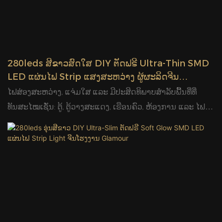
280leds ສີຂາວສົດໃສ DIY ຕັດຟຣີ Ultra-Thin SMD
LED ແຜ່ນໄຟ Strip ແສງສະຫວ່າງ ຜູ້ຜະລິດຈີນ
Glamour
ໄຟສ່ອງສະຫວ່າງ, ແຈ່ມໃສ ແລະ ມີປະສິດທິພາບສຳລັບພື້ນທີ່ທີ່
ທັນສະໄໝເຊັ່ນ: ຕູ້, ຕູ້ວາງສະແດງ, ເຮືອນຄົວ, ຫ້ອງການ ແລະ ໄຟ
ສ່ອງສະຫວ່າງທາງການຄ້າ