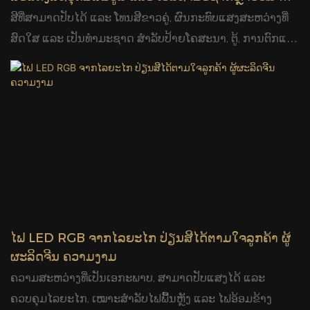
ຜະລິດຈີນ Glamour
ສີທີ່ສາມາດປັບໄດ້ ແລະ ໂທນສີຂາວຄູ່, ຜົນກະທົບແສງສະຫວ່າງທີ່
ສົດໃສ ແລະ ເປັນທຳມະຊາດ ສຳລັບປ້າຍໂຄສະນາ, ຕູ້, ການຕົກແຕ່ງ
ພາຍໃນ ແລະ ໂຄງການແສງສະຫວ່າງທາງສະຖາປັດຕະຍະກຳ
ໄຟ LED RGB ຈາກໄລຍະໄກ ປ່ຽນສີໄດ້ຕາມໃຈລູກຄ້າ ຜູ້
ຜະລິດຈີນ ຄວາມງາມ
ຄວາມສະຫວ່າງທີ່ເປັນເອກະພາບ, ສາມາດປັບແສງໄດ້ ແລະ
ຄວບຄຸມໄລຍະໄກ, ເໝາະສຳລັບໄຟພື້ນຫຼັງ ແລະ ໄຟອ້ອມຂ້າງ