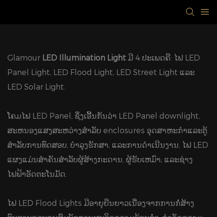
Glamour
LED Illumination Light
ມີ 4 ປະເພດຄື: ໄຟ LED
Panel Light, LED Flood Light, LED Street Light ແລະ
LED Solar Light.
ໂຄມໄຟ LED Panel, ຊຶ່ງເອີ້ນກັນວ່າ LED Panel downlight,
ສະຫນອງແສງສະຫວ່າງສໍາລັບ enclosures ອຸດສາຫະກໍາແລະຕູ້.
ສໍາລັບການທົດສອບ, ບໍາລຸງຮັກສາ, ແລະການດໍາເນີນງານ, ໄຟ LED
ແຜງແມ່ນສໍາຄັນສໍາລັບຜູ້ສ້າງກະດານ, ຜູ້ຮັບເຫມົາ, ແລະຊ່າງ
ໄຟຟ້າອັດຕະໂນມັດ.
ໄຟ LED Flood Lights ມີອາຍຸຍືນຍາວເນື່ອງຈາກການກໍ່ສ້າງ