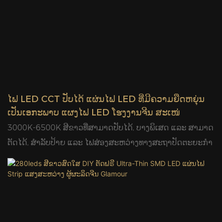
ໄຟ LED CCT ປັບໄດ້ ແຜ່ນໄຟ LED ທີ່ມີຄວາມຍືດຫຍຸ່ນ
ເປັນເອກະພາບ ແຜງໄຟ LED ໂຮງງານຈີນ ສະເໜ່
3000K-6500K ສີຂາວທີ່ສາມາດປັບໄດ້, ບາງພິເສດ ແລະ ສາມາດ
ຕັດໄດ້, ສຳລັບປ້າຍ ແລະ ໄຟສ່ອງສະຫວ່າງທາງສະຖາປັດຕະຍະກຳ