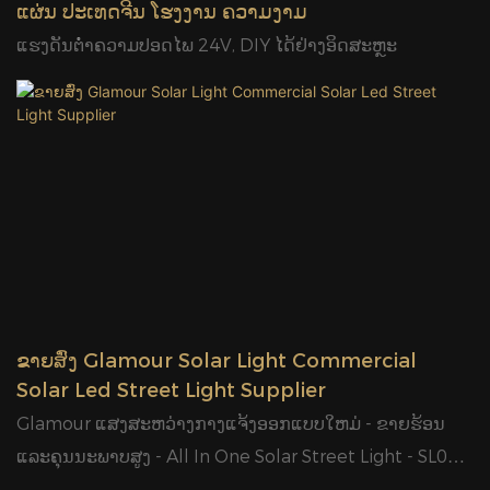
ແຜ່ນ ປະເທດຈີນ ໂຮງງານ ຄວາມງາມ
ແຮງດັນຕໍ່າຄວາມປອດໄພ 24V, DIY ໄດ້ຢ່າງອິດສະຫຼະ
ຂາຍສົ່ງ Glamour Solar Light Commercial
Solar Led Street Light Supplier
Glamour ແສງສະຫວ່າງກາງແຈ້ງອອກແບບໃຫມ່ - ຂາຍຮ້ອນ
ແລະຄຸນນະພາບສູງ - All In One Solar Street Light - SL01
Series1. Monocrystalline Silicone Solar Panel, ໃຊ້ເວລາ