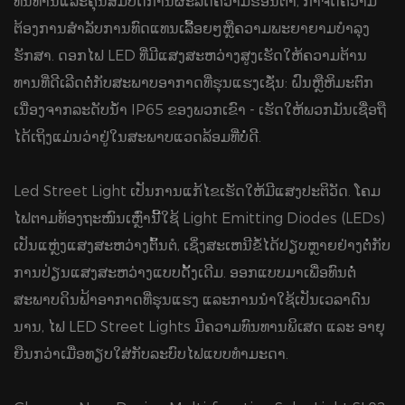
ທົນທານແລະຄຸນສົມບັດການຜະລິດຄວາມຮ້ອນຕ່ໍາ, ກໍາຈັດຄວາມ
ຕ້ອງການສໍາລັບການທົດແທນເລື້ອຍໆຫຼືຄວາມພະຍາຍາມບໍາລຸງ
ຮັກສາ. ດອກໄຟ LED ທີ່ມີແສງສະຫວ່າງສູງເຮັດໃຫ້ຄວາມຕ້ານ
ທານທີ່ດີເລີດຕໍ່ກັບສະພາບອາກາດທີ່ຮຸນແຮງເຊັ່ນ: ຝົນຫຼືຫິມະຕົກ
ເນື່ອງຈາກລະດັບນ້ໍາ IP65 ຂອງພວກເຂົາ - ເຮັດໃຫ້ພວກມັນເຊື່ອຖື
ໄດ້ເຖິງແມ່ນວ່າຢູ່ໃນສະພາບແວດລ້ອມທີ່ບໍ່ດີ.
Led Street Light ເປັນການແກ້ໄຂເຮັດໃຫ້ມີແສງປະຕິວັດ. ໂຄມ
ໄຟຕາມທ້ອງຖະໜົນເຫຼົ່ານີ້ໃຊ້ Light Emitting Diodes (LEDs)
ເປັນແຫຼ່ງແສງສະຫວ່າງຕົ້ນຕໍ, ເຊິ່ງສະເຫນີຂໍ້ໄດ້ປຽບຫຼາຍຢ່າງຕໍ່ກັບ
ການປ່ຽນແສງສະຫວ່າງແບບດັ້ງເດີມ. ອອກແບບມາເພື່ອທົນຕໍ່
ສະພາບດິນຟ້າອາກາດທີ່ຮຸນແຮງ ແລະການນຳໃຊ້ເປັນເວລາດົນ
ນານ, ໄຟ LED Street Lights ມີຄວາມທົນທານພິເສດ ແລະ ອາຍຸ
ຍືນກວ່າເມື່ອທຽບໃສ່ກັບລະບົບໄຟແບບທຳມະດາ.