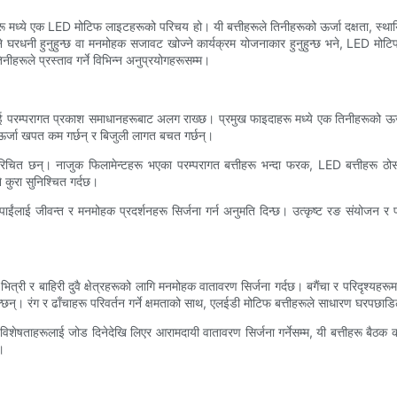
रू मध्ये एक LED मोटिफ लाइटहरूको परिचय हो। यी बत्तीहरूले तिनीहरूको ऊर्जा दक्षता, स्थायित्व
खोज्ने घरधनी हुनुहुन्छ वा मनमोहक सजावट खोज्ने कार्यक्रम योजनाकार हुनुहुन्छ भने, LED 
नीहरूले प्रस्ताव गर्ने विभिन्न अनुप्रयोगहरूसम्म।
 परम्परागत प्रकाश समाधानहरूबाट अलग राख्छ। प्रमुख फाइदाहरू मध्ये एक तिनीहरूको ऊर्जा 
ऊर्जा खपत कम गर्छन् र बिजुली लागत बचत गर्छन्।
त छन्। नाजुक फिलामेन्टहरू भएका परम्परागत बत्तीहरू भन्दा फरक, LED बत्तीहरू ठो
कुरा सुनिश्चित गर्दछ।
ंलाई जीवन्त र मनमोहक प्रदर्शनहरू सिर्जना गर्न अनुमति दिन्छ। उत्कृष्ट रङ संयोजन र प्
त्री र बाहिरी दुवै क्षेत्रहरूको लागि मनमोहक वातावरण सिर्जना गर्दछ। बगैंचा र परिदृश्यह
छन्। रंग र ढाँचाहरू परिवर्तन गर्ने क्षमताको साथ, एलईडी मोटिफ बत्तीहरूले साधारण घरपछाडिल
िशेषताहरूलाई जोड दिनेदेखि लिएर आरामदायी वातावरण सिर्जना गर्नेसम्म, यी बत्तीहरू बैठक
।