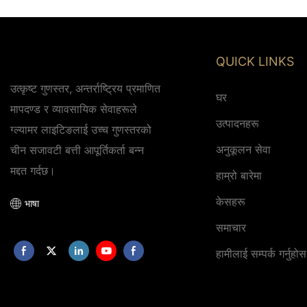
QUICK LINKS
उत्कृष्ट गुणस्तर, अन्तर्राष्ट्रिय प्रमाणित
घर
मापदण्ड र व्यावसायिक सेवाहरूले
उत्पादनहरू
ग्ल्यामर लाइटिङलाई उच्च गुणस्तरको
अनुकूलन सेवा
चीन सजावटी बत्ती आपूर्तिकर्ता बन्न
मद्दत गर्दछ।
हाम्रो बारेमा
केसहरू
भाषा
समाचार
हामीलाई सम्पर्क गर्नुहोस