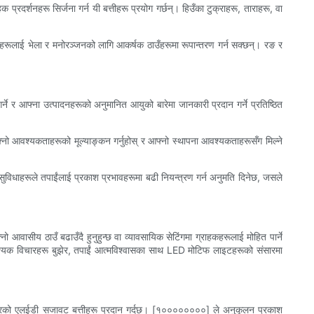
दर्शनहरू सिर्जना गर्न यी बत्तीहरू प्रयोग गर्छन्। हिउँका टुक्राहरू, ताराहरू, वा
ँगनहरूलाई भेला र मनोरञ्जनको लागि आकर्षक ठाउँहरूमा रूपान्तरण गर्न सक्छन्। रङ र
 गर्ने र आफ्ना उत्पादनहरूको अनुमानित आयुको बारेमा जानकारी प्रदान गर्ने प्रतिष्ठित
्नो आवश्यकताहरूको मूल्याङ्कन गर्नुहोस् र आफ्नो स्थापना आवश्यकताहरूसँग मिल्ने
यी सुविधाहरूले तपाईंलाई प्रकाश प्रभावहरूमा बढी नियन्त्रण गर्न अनुमति दिनेछ, जसले
ो आवासीय ठाउँ बढाउँदै हुनुहुन्छ वा व्यावसायिक सेटिंगमा ग्राहकहरूलाई मोहित पार्ने
र आवश्यक विचारहरू बुझेर, तपाईं आत्मविश्वासका साथ LED मोटिफ लाइटहरूको संसारमा
तरको एलईडी सजावट बत्तीहरू प्रदान गर्दछ। [१००००००००] ले अनुकूलन प्रकाश