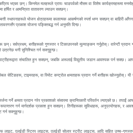
रिय भएका छन्। किनमेल मलहरूले प्रायः चाडपर्वको मौसम वा विशेष कार्यक्रमहरूमा मनमोहक प्र
मा हर्षित र आमन्त्रित वातावरण ल्याउन सक्छन्।
 बत्ती स्थापनाहरूले भोजन क्षेत्रहरूमा कलात्मक आकर्षणको स्पर्श थप्न सक्छन् वा बाहिरी आ
वातावरणसँग प्रकाश योजना पङ्क्तिबद्ध गर्न अनुमति दिन्छ।
रहरू छन्। सर्वप्रथम, बत्तीहरूको गुणस्तर र टिकाउपनको मूल्याङ्कन गर्नुहोस्। वारेन्टी प्रदान
 उत्रनेछ भनी सुनिश्चित गर्न सक्नुहुन्छ।
ब्याट्रीहरूद्वारा संचालित हुन सक्छन्, जबकि अरूलाई विद्युतीय जडान आवश्यक पर्न सक्छ। आफ
ामेबल सेटिङहरू, टाइमरहरू, वा रिमोट कन्ट्रोल क्षमताहरू प्रदान गर्ने बत्तीहरू खोज्नुहोस्। 
ना गर्ने क्षमता प्रदान गरेर प्रकाशको संसारमा क्रान्तिकारी परिवर्तन ल्याएको छ। तपाईं आफ्न
रूमा रूपान्तरण गर्न मार्गदर्शक प्रकाश हुन सक्छन्। तिनीहरूका सुविधाहरू, अनुप्रयोगहरू, 
गर्न सक्नुहुन्छ।
लाइट, एलईडी स्ट्रिप लाइट्स, एलईडी सोलार स्ट्रीट लाइट्स, आदि सहित उच्च-गुणस्