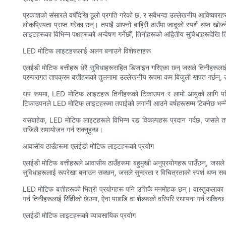
प्रकाशको संसारले वर्षौंदेखि ठूलो प्रगति गरेको छ, र सबैभन्दा उल्लेखनीय आविष्कारह
लोकप्रियता प्राप्त गरेका छन्। तपाईं आफ्नो बाहिरी ठाउँमा जादूको स्पर्श थप्न 
लाइटहरूका विभिन्न पक्षहरूको अन्वेषण गर्नेछौं, तिनीहरूको अद्वितीय सुविधाहरूदेखि ति
LED मोटिफ लाइटहरूलाई अलग बनाउने विशेषताहरू
एलईडी मोटिफ बत्तीहरू धेरै सुविधाहरूसहित डिजाइन गरिएका छन् जसले तिनीहरूलाई
परम्परागत तापक्रम बत्तीहरूको तुलनामा उल्लेखनीय रूपमा कम बिजुली खपत गर्छन्, 
थप रूपमा, LED मोटिफ लाइटहरू तिनीहरूको टिकाउपन र लामो आयुको लागि परिचि
टिकाउपनले LED मोटिफ लाइटहरूमा तपाईंको लगानी आउने वर्षहरूसम्म टिक्नेछ भन्ने 
यसबाहेक, LED मोटिफ लाइटहरूले विभिन्न रङ विकल्पहरू प्रदान गर्दछ, जसले तपाई
सजिलै समायोजन गर्न सक्नुहुन्छ।
आवासीय ठाउँहरूमा एलईडी मोटिफ लाइटहरूको प्रयोग
एलईडी मोटिफ बत्तीहरूले आवासीय ठाउँहरूमा बहुमुखी अनुप्रयोगहरू पाउँछन्, जसले भि
सुविधाहरूलाई रूपरेखा बनाउन सक्छन्, जसले सुन्दरता र विचित्रताको स्पर्श थप्न सक्
LED मोटिफ बत्तीहरूको भित्री प्रयोगहरू पनि उत्तिकै मनमोहक छन्। वास्तुकलाका व
गर्न तिनीहरूलाई सिँढीको छेउमा, ऐना पछाडि वा शेल्फको वरिपरि स्थापना गर्न सकिन्छ
एलईडी मोटिफ लाइटहरूको व्यावसायिक प्रयोग