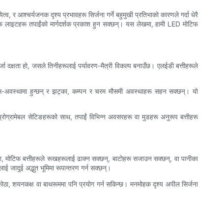
, र आश्चर्यजनक दृश्य प्रभावहरू सिर्जना गर्ने बहुमुखी प्रतिभाको कारणले गर्दा धेरै
मोटिफ लाइटहरू तपाईंको मार्गदर्शक प्रकाश हुन सक्छन्। यस लेखमा, हामी LED मोटिफ
दक्षता हो, जसले तिनीहरूलाई पर्यावरण-मैत्री विकल्प बनाउँछ। एलईडी बत्तीहरूले
स-अवस्थामा हुन्छन् र झट्का, कम्पन र चरम मौसमी अवस्थाहरू सहन सक्छन्। यो
रोग्रामेबल सेटिङहरूको साथ, तपाईं विभिन्न अवसरहरू वा मुडहरू अनुरूप बत्तीहरू
रूमा, मोटिफ बत्तीहरूले रूखहरूलाई ढाक्न सक्छन्, बाटोहरू सजाउन सक्छन्, वा पानीका
ाई जादुई अद्भुत भूमिमा रूपान्तरण गर्न सक्छन्।
 कोठा, शयनकक्ष वा बाथरूममा पनि प्रयोग गर्न सकिन्छ। मनमोहक दृश्य अपील सिर्जना