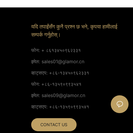
यदि तपाईंसँग कुनै प्रश्न छ भने, कृपया हामीलाई
सम्पर्क गर्नुहोस्।
फोन: + ८६१३४५०९६२३३१
इमेल:
sales01@glamor.cn
व्हाट्सएप: +८६-१३४५०९६२३३१
फोन: +८६-१३५९०९९३५४१
इमेल:
sales09@glamor.cn
व्हाट्सएप: +८६-१३५९०९९३५४१
CONTACT US