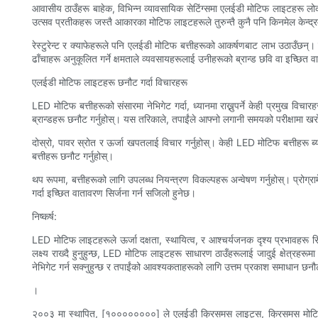
आवासीय ठाउँहरू बाहेक, विभिन्न व्यावसायिक सेटिंग्समा एलईडी मोटिफ लाइटहरू लोकप्
उत्सव प्रतीकहरू जस्तै आकारका मोटिफ लाइटहरूले तुरुन्तै कुनै पनि किनमेल केन्द्र
रेस्टुरेन्ट र क्याफेहरूले पनि एलईडी मोटिफ बत्तीहरूको आकर्षणबाट लाभ उठाउँछन्।
ढाँचाहरू अनुकूलित गर्ने क्षमताले व्यवसायहरूलाई उनीहरूको ब्रान्ड छवि वा इच्छित 
एलईडी मोटिफ लाइटहरू छनौट गर्दा विचारहरू
LED मोटिफ बत्तीहरूको संसारमा नेभिगेट गर्दा, ध्यानमा राख्नुपर्ने केही प्रमुख विचा
ब्रान्डहरू छनौट गर्नुहोस्। यस तरिकाले, तपाईंले आफ्नो लगानी समयको परीक्षामा खरो
दोस्रो, पावर स्रोत र ऊर्जा खपतलाई विचार गर्नुहोस्। केही LED मोटिफ बत्तीहरू 
बत्तीहरू छनौट गर्नुहोस्।
थप रूपमा, बत्तीहरूको लागि उपलब्ध नियन्त्रण विकल्पहरू अन्वेषण गर्नुहोस्। प्रोग्र
गर्दा इच्छित वातावरण सिर्जना गर्न सजिलो हुनेछ।
निष्कर्ष:
LED मोटिफ लाइटहरूले ऊर्जा दक्षता, स्थायित्व, र आश्चर्यजनक दृश्य प्रभावहरू सिर्ज
लक्ष्य राख्दै हुनुहुन्छ, LED मोटिफ लाइटहरू साधारण ठाउँहरूलाई जादुई क्षेत्रह
नेभिगेट गर्न सक्नुहुन्छ र तपाईंको आवश्यकताहरूको लागि उत्तम प्रकाश समाधान छनौट 
।
२००३ मा स्थापित, [१००००००००] ले एलईडी क्रिसमस लाइट्स, क्रिसमस मोटिफ 