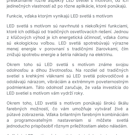
preskúmame rôzne aspekty LED svetiel s motívom, od ich
jedinečných vlastností až po rôzne aplikácie, ktoré ponúkajú.
Funkcie, vďaka ktorým vynikajú LED svetlá s motívom
LED svetlá s motívom sú navrhnuté s niekoľkými funkciami,
ktoré ich odlišujú od tradičných osvetľovacích riešení. Jednou
z kľúčových výhod je ich energetická účinnosť, vďaka čomu
sú ekologickou voľbou. LED svetlá spotrebúvajú výrazne
menej energie v porovnaní s tradičnými žiarovkami, čím
znižujú spotrebu energie a šetria náklady na elektrinu.
Okrem toho sú LED svetlá s motívom známe svojou
odolnosťou a dlhou životnosťou. Na rozdiel od tradičných
svetiel s krehkými vláknami sú LED svetlá polovodičové a
odolávajú nárazom, vibráciám a extrémnym poveternostným
podmienkam. Táto odolnosť zaručuje, že vaša investícia do
LED svetiel s motívom vám vydrží roky.
Okrem toho, LED svetlá s motívom ponúkajú širokú škálu
farebných možností, čo vám umožňuje vytvárať živé a
pútavé zobrazenia. Vďaka brilantným farebným kombináciám
a programovateľným nastaveniam si môžete svetlá
jednoducho prispôsobiť rôznym príležitostiam alebo náladám.