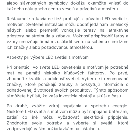
alebo slávnostných symbolov dokážu okamžite vniesť do
každého nákupného centra veselú a prívetivú atmosféru.
Reštaurácie a kaviarne tiež profitujú z pôvabu LED svetiel s
motívom. Svetelné inštalácie môžu dodať jedálňam umelecký
nádych alebo premeniť vonkajšie terasy na atraktívne
priestory na stretnutia a zábavu. Možnosť prispôsobiť farby a
vzory umožňuje firmám zosúladiť svetelnú schému s imidžom
ich značky alebo požadovanou atmosférou.
Aspekty pri výbere LED svetiel s motívom
Pri orientácii vo svete LED osvetlenia s motívom je potrebné
mať na pamäti niekoľko kľúčových faktorov. Po prvé,
zhodnoťte kvalitu a odolnosť svetiel. Vyberte si renomované
značky, ktoré ponúkajú záruky a poskytujú informácie o
odhadovanej životnosti svojich produktov. Týmto spôsobom
si môžete byť istí, že vaša investícia obstojí v skúške času.
Po druhé, zvážte zdroj napájania a spotrebu energie.
Niektoré LED svetlá s motívom môžu byť napájané batériami,
zatiaľ čo iné môžu vyžadovať elektrické pripojenie.
Zhodnoťte svoje potreby a vyberte si svetlá, ktoré
zodpovedajú vašim požiadavkám na inštaláciu.