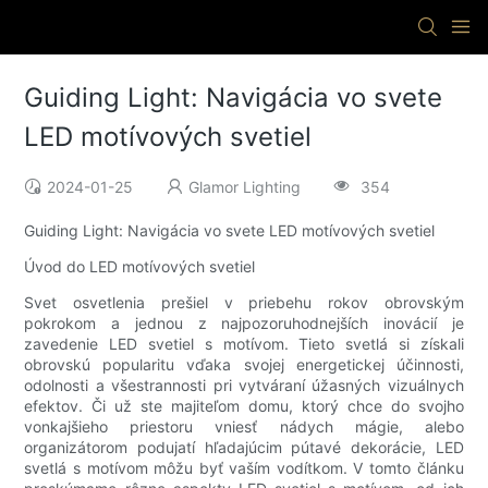
Guiding Light: Navigácia vo svete
LED motívových svetiel
2024-01-25
Glamor Lighting
354
Guiding Light: Navigácia vo svete LED motívových svetiel
Úvod do LED motívových svetiel
Svet osvetlenia prešiel v priebehu rokov obrovským
pokrokom a jednou z najpozoruhodnejších inovácií je
zavedenie LED svetiel s motívom. Tieto svetlá si získali
obrovskú popularitu vďaka svojej energetickej účinnosti,
odolnosti a všestrannosti pri vytváraní úžasných vizuálnych
efektov. Či už ste majiteľom domu, ktorý chce do svojho
vonkajšieho priestoru vniesť nádych mágie, alebo
organizátorom podujatí hľadajúcim pútavé dekorácie, LED
svetlá s motívom môžu byť vaším vodítkom. V tomto článku