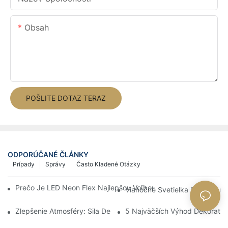
Obsah
POŠLITE DOTAZ TERAZ
ODPORÚČANÉ ČLÁNKY
Prípady
Správy
Často Kladené Otázky
Prečo Je LED Neon Flex Najlepšou Voľbou Pre Projekty Prispôso
Vianočné Svetielka S Motívom
Zlepšenie Atmosféry: Sila Dekoratívneho LED Osvetlenia
5 Najväčších Výhod Dekoratívn