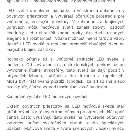
Aplikácie LED motívových svetiel v obytných priestoroch
LED svetlá s motívom nachádzajú všestranné uplatnenie v
obytných priestoroch a vytvárajú očarujúce prostredie pre
vnútorné aj vonkajšie priestory. V záhradách a krajinných
úpravách môžu motívové svetlá zahaliť stromy, ozdobiť
chodníky alebo ohraničiť vodné prvky, čím dodajú nádych
elegancie a rozmarnosti. Vďaka možnosti meniť farby a vzory
dokážu LED svetlá s motívom premeniť obyčajný dvor na
magickú krajinu zázrakov.
Rovnako pútavé sú aj vnútorné aplikácie LED svetiel s
motívom. Od zvýraznenia architektonických prvkov až po
vytvorenie útulnej atmosféry, tieto svetlá sa dajú použiť v
obývacích izbách, spálňach alebo dokonca v kúpeľniach.
Môžu byť inštalované pozdĺž schodísk, za zrkadlami alebo
okolo políc, čím sa vytvorí fascinujúci vizuálny dojem.
Komerčné využitie LED motívových svetiel
Okrem obytných priestorov sa LED motívové svetlá stali
obľúbenými aj v rôznych komerčných prostrediach. Nákupné
centrá často využívajú tieto svetlá na vytvorenie pútavých
výtvorov počas sviatočných období alebo špeciálnych
udalostí. Motívové svetlá v tvare snehových vločiek, hviezd