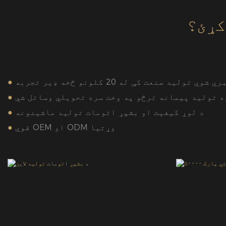
کړئ؟
شوي تولید صنعت کې له 20 کلونو څخه ډیر تجربه
●
●
د لوړ کیفیت او بشپړ اتومات تولید ماشینونه
●
قوي OEM او ODM وړتیا
●