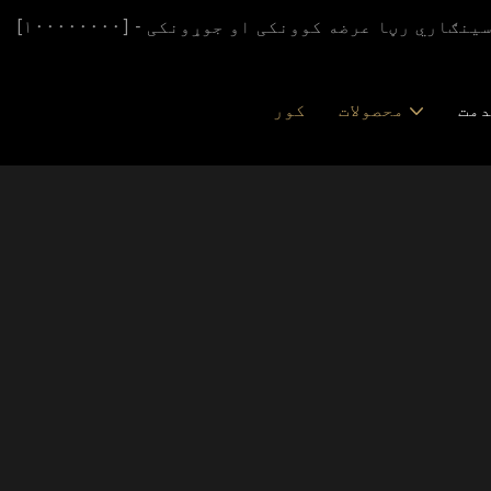
دمت
محصولات
کور