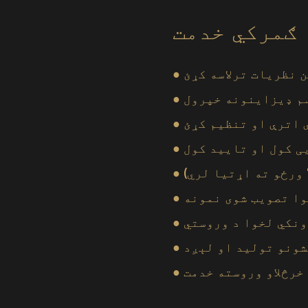
ګمرکي خدمت
ن نظریات ترلاسه کړئ
سم ډیزاینونه خپرول
یی کول او تایید کول
خوا تصویب شوی نمونه
یشونو تولید او لېږد
د خرڅلاو وروسته خدمت