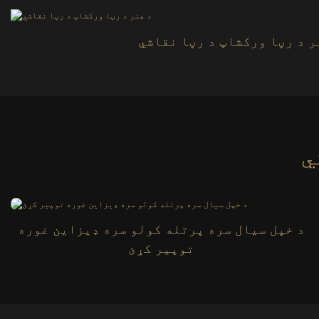
ر د رڼا ورکشاپ د رڼا نقاشي
د خپل سیال سره پرتله کولو سره ډیزاین غوره
توپیر کړئ