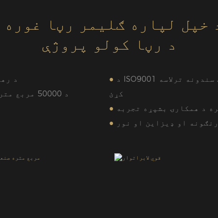
 خپل لپاره ګلیمر رڼا غوره 
د رڼا کولو پروژې
د ISO9001 کیفیت کنټرول سیسټم غوره کړئ او د نړیوال کیفیت سندونه ترلاسه
●
د رهبري 
کړئ
د 50000 مربع متره تولید پیمانه ترڅو په وخت سره تحویلي وساتل شي
ه د همکارۍ بشپړه تجربه
●
نګونه او ډیزاین او نور
●