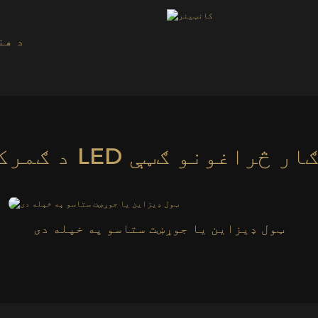
د هن
ي LED سينګار څراغونو ګټې
ټول ډیزاین یا جوړښت ستاسو په خپله دی