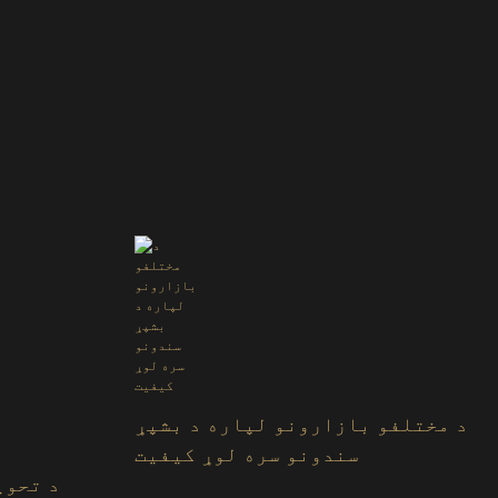
د مختلفو بازارونو لپاره د بشپړ
سندونو سره لوړ کیفیت
د تحوی