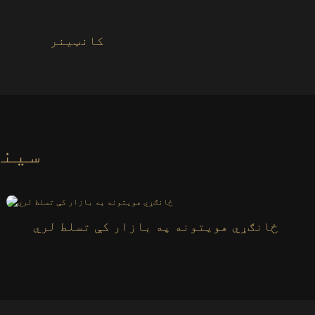
کانټینر
د ګمرک
ځانګړي هویتونه په بازار کې تسلط لري