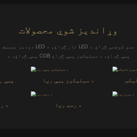
وړاندیز شوي محصولات
دودیز موټیف څراغونه او منظم ډیزای
پټې څراغ، د COB پټې څراغ، د سیلیکون پټې څراغ
یکس
د سیلیکون پټې رڼا
د IP20 COB پ
د رسۍ رڼا
د ر