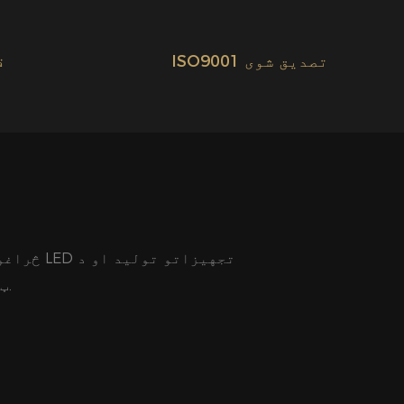
ISO9001 تصدیق شوی
ق
LED ټیکنالوژۍ څیړنه په څیر مختلف مهم سرچینې راټولوي.