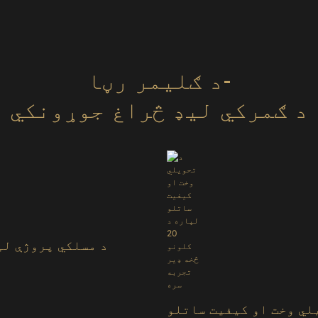
د ګلیمر رڼا-
د ګمرکي لیډ څراغ جوړونکي
د مسلکي پروژې لپ
لي وخت او کیفیت ساتلو