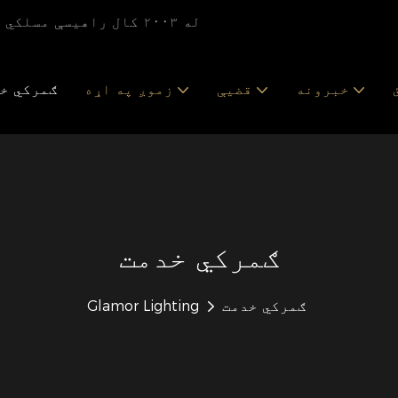
[۱۰۰۰۰۰۰۰۰] - له ۲۰۰۳ کال راهیسې مسلکي سینګاري رڼا عرضه کوونکی او جوړونکی
خبرونه
قضیې
زموږ په اړه
ګمرکي خ
ګمرکي خدمت
ګمرکي خدمت
Glamor Lighting