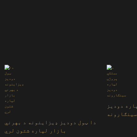
اره دودیز
سينګارونه
دا ټول دودیز ډیزاینونه د بهرني
بازار لپاره شتون لري