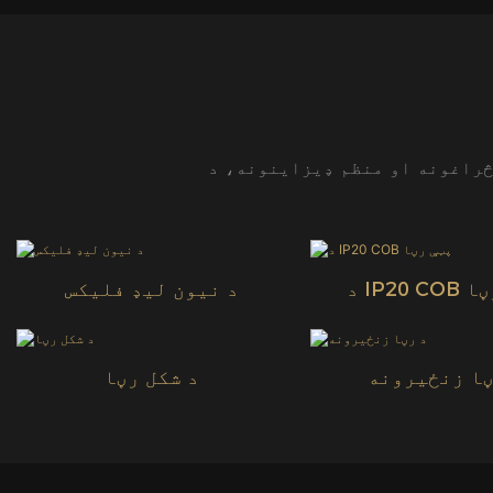
نونه، د LED تار څراغ، د LED رسۍ څراغ، نیون فلیکس او د مسو کوچنی څراغ. د LED
ټې رڼا
د نیون لیډ فلیکس
ڼا زنځیرونه
د شکل رڼا