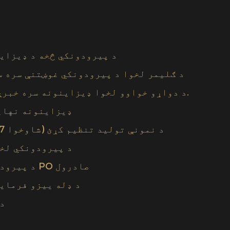
● د پیرودونکي څخه د ډیزای
● د ګلیمر لخوا د پیرودونکي غوښتنې سره 
● د دواړو خواوو لخوا ډیزاینونه سره خبرې اترې او تنظیم کړئ.
● ډیزاینونه نها
● د نمونې تولید تنظیم کړئ (شاوخوا 7 ورځو ته اړتیا لري)
● د پیرودونکي ل
● د پیرودونکي لخوا د وروستي PO صادرول
● د ډله ییزو فرما
● 