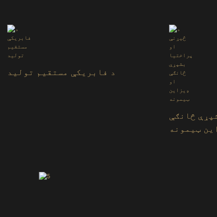
د فابریکې مستقیم تولید
پړې څانګې
ین ټیمونه