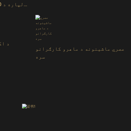
د اک
عصري ماشینونه د ماهرو کارګرانو
سره