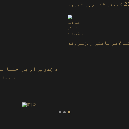
لپاره د 20 کلونو څخه ډیر تجربه
سره
مالاتو ثابتې زنځیرونه
د څیړنې او پراختیا بش
او ډیزا