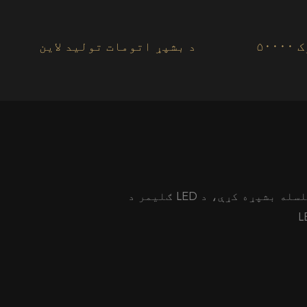
ک
د بشپړ اتومات تولید لاین
ګلیمر د LED صنعت سلسله بشپړه کړې، د LED چپ، LED انکیپسولیشن، د LED څراغونو تولید، د LED تجهیزاتو تولید او د