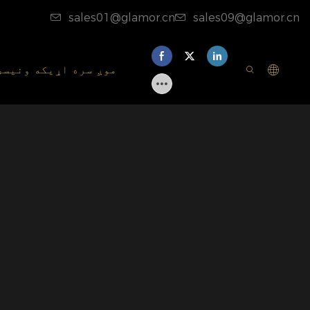
sales01@glamor.cn
sales09@glamor.cn
موږ سره اړیکه ونیسئ