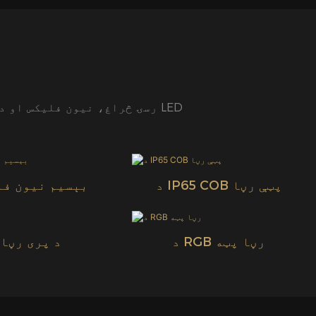
د IP65 COB پټې رڼا
بېسیم نیون فل
د RGB رڼا پټه
د پری رڼا