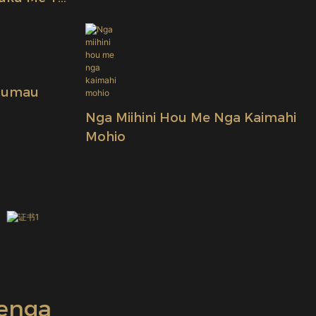
Rereke
Pumau
Nga Miihini Hou Me Nga Kaimahi
Mohio
tenga