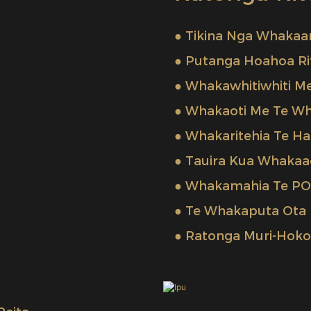
● Tikina Nga Whakaa
● Putanga Hoahoa Rit
● Whakawhitiwhiti M
● Whakaoti Me Te W
● Whakaritehia Te Ha
● Tauira Kua Whakaae
● Whakamahia Te PO
● Te Whakaputa Ota 
● Ratonga Muri-Hoko