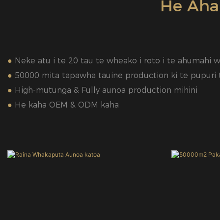
He Aha 
●
Neke atu i te 20 tau te wheako i roto i te ahumahi 
●
50000 mita tapawha tauine production ki te pupuri
●
High-mutunga & Fully aunoa production mihini
●
He kaha OEM & ODM kaha