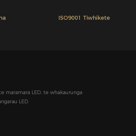
ha
ISO9001 Tiwhikete
i te maramara LED, te whakaurunga
angarau LED.