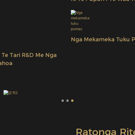
Kounga
Nga Mekameka Tuku 
 Te Tari R&D Me Nga
ahoa
Ratonga Ri