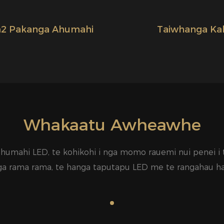
2 Pakanga Ahumahi
Taiwhanga Ka
Whakaatu Awheawhe
humahi LED, te kohikohi i nga momo rauemi nui penei 
ga rama rama, te hanga taputapu LED me te rangahau h