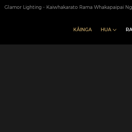
Glamor Lighting - Kaiwhakarato Rama Whakapaipai Nga
KĀINGA
HUA
R