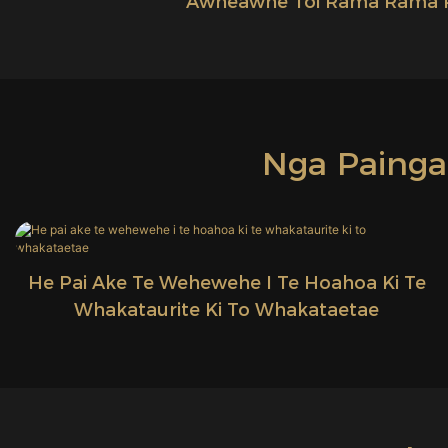
Awheawhe Toi Rama Rama P
Nga Painga
He Pai Ake Te Wehewehe I Te Hoahoa Ki Te
Whakataurite Ki To Whakataetae