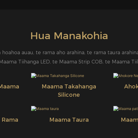
Hua Manakohia
hoahoa auau, te rama aho arahina, te rama taura arahina
Maama Tiihanga LED, te Maama Strip COB, te Maama Tiih
 Maama
Maama Takahanga
Ahok
Silicone
 Rama
Maama Taura
Maama