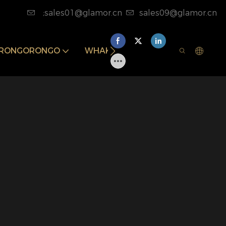
;sales01@glamor.cn
sales09@glamor.cn
RONGORONGO
WHAKAPĀ MAI