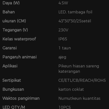
Daya (W)
4.5W
Bahan
LED, tambaga foil
ukuran (CM)
43*30*30/25setél
Tegangan (V)
230V
Kelas waterproof
IP65
Garansi
1 taun
Pangaruh animasi
ajeg
Aplikasi
Pikeun hiasan sareng
katerangan
Sertipikat
CE/ETL/CB/REACH/ROHS
Bungkusan
karton coklat
Waktos pangiriman
Numutkeun kuantitas
LED QTY./M
10PCS