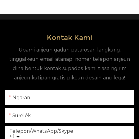
Kontak Kami
Upami anjeun gaduh patarosan langkung,
tinggalkeun email atanapi nomer telepon anjeun
dina bentuk kontak supados kami tiasa ngirim
anjeun kutipan gratis pikeun desain anu lega!
Ngaran
Surélék
Telepon/WhatsApp/Skype
+1