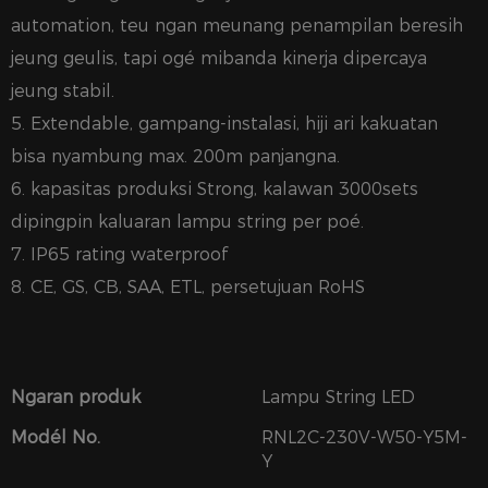
automation, teu ngan meunang penampilan beresih
jeung geulis, tapi ogé mibanda kinerja dipercaya
jeung stabil.
5. Extendable, gampang-instalasi, hiji ari kakuatan
bisa nyambung max. 200m panjangna.
6. kapasitas produksi Strong, kalawan 3000sets
dipingpin kaluaran lampu string per poé.
7. IP65 rating waterproof
8. CE, GS, CB, SAA, ETL, persetujuan RoHS
Ngaran produk
Lampu String LED
Modél No.
RNL2C-230V-W50-Y5M-
Y