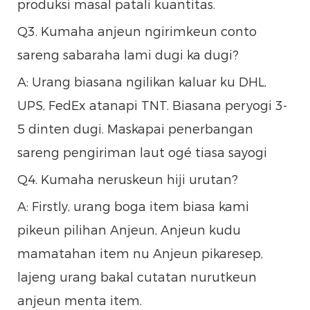
produksi masal patali kuantitas.
Q3. Kumaha anjeun ngirimkeun conto
sareng sabaraha lami dugi ka dugi?
A: Urang biasana ngilikan kaluar ku DHL,
UPS, FedEx atanapi TNT. Biasana peryogi 3-
5 dinten dugi. Maskapai penerbangan
sareng pengiriman laut ogé tiasa sayogi
Q4. Kumaha neruskeun hiji urutan?
A: Firstly, urang boga item biasa kami
pikeun pilihan Anjeun, Anjeun kudu
mamatahan item nu Anjeun pikaresep,
lajeng urang bakal cutatan nurutkeun
anjeun menta item.