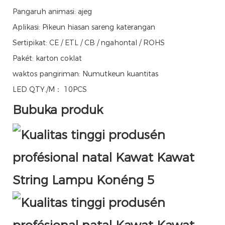
Pangaruh animasi: ajeg
Aplikasi: Pikeun hiasan sareng katerangan
Sertipikat: CE / ETL / CB / ngahontal / ROHS
Pakét: karton coklat
waktos pangiriman: Numutkeun kuantitas
LED QTY./M： 10PCS
Bubuka produk