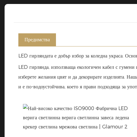
Предимства
LED гирляндата е добър избор за коледна украса. Осно
LED гирлянда, използваща екологичен кабел с гумени 
изберете желания цвят и да декорирате изделията. Наша
и е по-водоустойчива, което я прави подходяща за упот