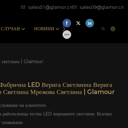
sales01@glamor.cn
sales09@glamor.cn
СЛУЧАИ
НОВИНИ
СВЪРЖЕТЕ СЕ С НАС
а светлина | Glamour
Фабрична LED Верига Светлинна Верига
ер Светлина Мрежова Светлина | Glamour
бслужване на клиентите.
та работилница тества LED верижните светлини. Всички
 опаковани.