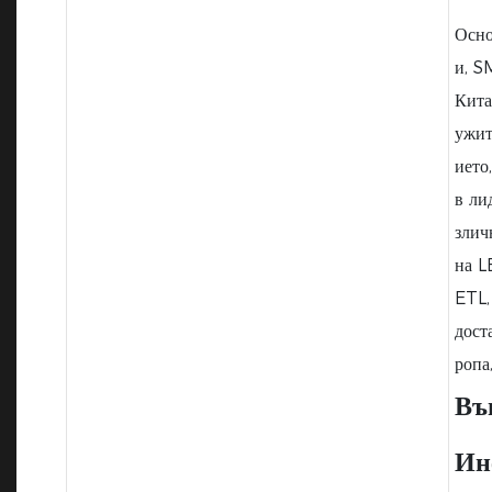
Осно
и, S
Кита
ужит
ието
в ли
злич
на L
ETL,
дост
ропа
Въ
Ин