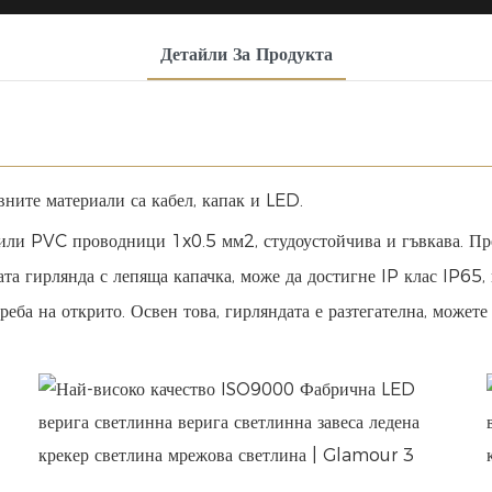
Детайли За Продукта
вните материали са кабел, капак и LED.
или PVC проводници 1x0.5 мм2, студоустойчива и гъвкава. Пре
та гирлянда с лепяща капачка, може да достигне IP клас IP65, 
реба на открито. Освен това, гирляндата е разтегателна, может