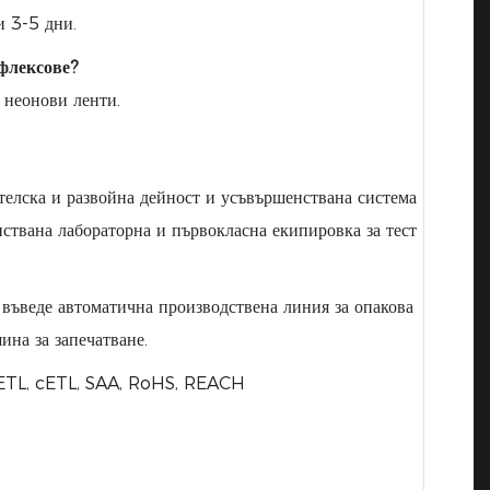
 3-5 дни.
 флексове?
неонови ленти.
елска и развойна дейност и усъвършенствана система
нствана лабораторна и първокласна екипировка за тест
въведе автоматична производствена линия за опакова
ина за запечатване.
, ETL, cETL, SAA, RoHS, REACH