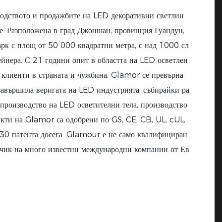
водството и продажбите на LED декоративни светлин
не. Разположена в град Джоншан, провинция Гуандун,
рк с площ от 50 000 квадратни метра, с над 1000 сл
йнера. С 21 години опит в областта на LED осветлен
 клиенти в страната и чужбина, Glamor се превърна
завършила веригата на LED индустрията, събирайки ра
производство на LED осветителни тела, производство
кти на Glamor са одобрени по GS, CE, CB, UL, cUL,
0 патента досега. Glamour е не само квалифициран
авчик на много известни международни компании от Ев