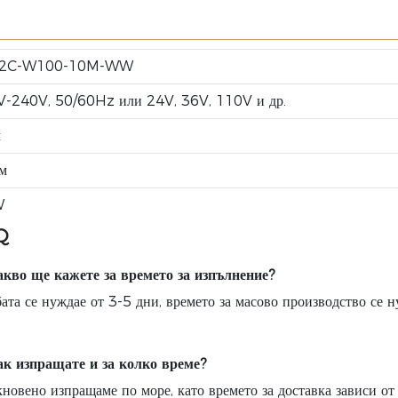
2C-W100-10M-WW
-240V, 50/60Hz или 24V, 36V, 110V и др.
м
м
W
Q
акво ще кажете за времето за изпълнение?
ата се нуждае от 3-5 дни, времето за масово производство се 
ак изпращате и за колко време?
новено изпращаме по море, като времето за доставка зависи о