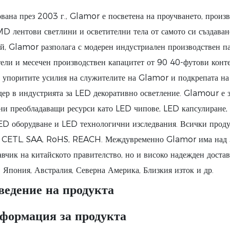
вана през 2003 г., Glamor е посветена на проучването, произ
MD лентови светлини и осветителни тела от самото си създава
й, Glamor разполага с модерен индустриален производствен па
ели и месечен производствен капацитет от 90 40-футови конте
, упоритите усилия на служителите на Glamor и подкрепата на
дер в индустрията за LED декоративно осветление. Glamour е 
ни преобладаващи ресурси като LED чипове, LED капсулиране, 
ED оборудване и LED технологични изследвания. Всички проду
 CETL, SAA, RoHS, REACH. Междувременно Glamor има над 3
авчик на китайското правителство, но и високо надежден дост
, Япония, Австралия, Северна Америка, Близкия изток и др.
ведение на продукта
формация за продукта