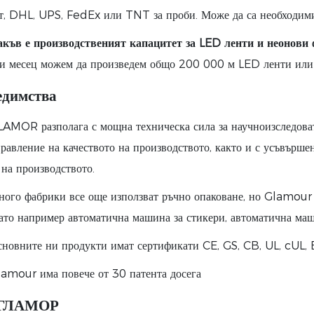
т, DHL, UPS, FedEx или TNT за проби. Може да са необходими
акъв е производственият капацитет за LED ленти и неонови
и месец можем да произведем общо 200 000 м LED ленти или 
едимства
LAMOR разполага с мощна техническа сила за научноизследоват
правление на качеството на производството, както и с усъвърше
 на производството.
ного фабрики все още използват ръчно опаковане, но Glamour 
като например автоматична машина за стикери, автоматична маш
сновните ни продукти имат сертификати CE, GS, CB, UL, cUL
lamour има повече от 30 патента досега
 ГЛАМОР