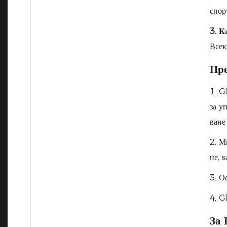
спор
3. К
Всек
Пр
1. G
за у
ване
2. М
не, 
3. О
4. G
За