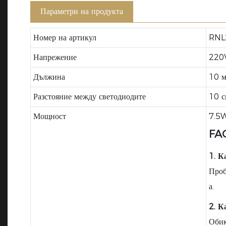
Параметри на продукта
Номер на артикул
RNL
Напрежение
220V
Дължина
10 
Разстояние между светодиодите
10 с
Мощност
7.5
FA
1. К
Проб
а.
2. К
Обик