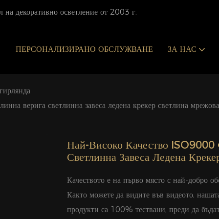
 на декоративно осветление от 2003 г.
ПЕРСОНАЛИЗИРАНО ОБСЛУЖВАНЕ
ЗА НАС
гирлянда
инна верига светлинна завеса ледена крекер светлина мрежов
Най-Високо Качество ISO9000 
Светлинна Завеса Ледена Крек
Качеството е на първо място с най-добро о
Както можете да видите във видеото, наша
продукти са 100% тествани, преди да бъдат