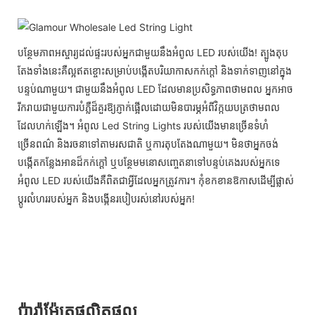
បន្ថែមភាពអស្ចារ្យដល់ផ្ទះរបស់អ្នកជាមួយនឹងអំពូល LED របស់យើង! ត្បូងតុប
តែងទាំងនេះគឺល្អឥតខ្ចោះសម្រាប់បង្កើតបរិយាកាសកក់ក្តៅ និងទាក់ទាញនៅក្នុង
បន្ទប់ណាមួយ។ ជាមួយនឹងអំពូល LED ដែលមានប្រសិទ្ធភាពថាមពល អ្នកអាច
រីករាយជាមួយការបំភ្លឺដ៏គួរឱ្យភ្ញាក់ផ្អើលដោយមិនបារម្ភអំពីវិក្កយបត្រថាមពល
ដែលហក់ឡើង។ អំពូល Led String Lights របស់យើងមានច្រើនទំហំ
ច្រើនពណ៌ និងរចនាទៅតាមរសជាតិ ឬការតុបតែងណាមួយ។ មិនថាអ្នកចង់
បង្កើតកន្លែងអានដ៏កក់ក្ដៅ ឬបន្ថែមមនោសញ្ចេតនាទៅបន្ទប់គេងរបស់អ្នកទេ
អំពូល LED របស់យើងគឺពិតជាអ្វីដែលអ្នកត្រូវការ។ កុំខកខានឱកាសដើម្បីផ្លាស់
ប្តូរលំហររបស់អ្នក និងបង្កើនរបៀបរស់នៅរបស់អ្នក!
ប៉ារ៉ាម៉ែត្រផលិតផល