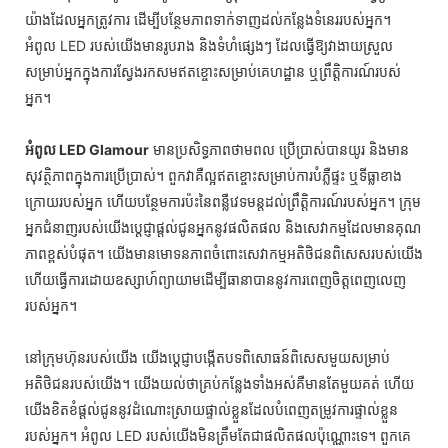
យ៉ាងដែលអ្នកត្រូវការ ដើម្បីបន្ថែមភាពទាក់ទាញដល់កន្លែងទំនេររបស់អ្នក។
អំពូល LED របស់យើងមានរូបរាង និងទំហំផ្សេងៗ ដែលធ្វើឱ្យវាងាយស្រួល
សម្រាប់អ្នកក្នុងការស្វែងរកសមឥតខ្ចោះសម្រាប់គេហដ្ឋាន ឬព្រឹត្តិការណ៍របស់
អ្នក។
អំពូល LED Glamour
មានប្រសិទ្ធភាពថាមពល ប្រើប្រាស់បានយូរ និងមាន
សុវត្ថិភាពក្នុងការប្រើប្រាស់។ ពួកវាគឺល្អឥតខ្ចោះសម្រាប់ការបំភ្លឺផ្ទះ ឬទីធ្លាខាង
ក្រោយរបស់អ្នក ហើយបន្ថែមការប៉ះនៃពន្លឺវេទមន្តដល់ព្រឹត្តិការណ៍របស់អ្នក។ ក្រុម
អ្នកជំនាញរបស់យើងប្តេជ្ញាផ្តល់ជូនអ្នកនូវផលិតផល និងសេវាកម្មដែលមានគុណ
ភាពខ្ពស់បំផុត។ យើងមានមោទនភាពចំពោះសេវាកម្មអតិថិជនពិសេសរបស់យើង
ហើយធ្វើការដោយឧស្សាហ៍ព្យាយាមដើម្បីធានាបាននូវការពេញចិត្តពេញលេញ
របស់អ្នក។
នៅក្រុមហ៊ុនរបស់យើង យើងប្តេជ្ញាបង្កើតបទពិសោធន៍ពិសេសមួយសម្រាប់
អតិថិជនរបស់យើង។ យើងយល់ថាគ្រប់កន្លែងទាំងអស់គឺមានតែមួយគត់ ហើយ
យើងខិតខំផ្តល់ជូននូវដំណោះស្រាយផ្ទាល់ខ្លួនដែលបំពេញតម្រូវការផ្ទាល់ខ្លួន
របស់អ្នក។ អំពូល LED របស់យើងមិនត្រឹមតែជាផលិតផលប៉ុណ្ណោះទេ។ ពួកគេ