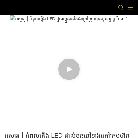
អស្ចារ្យ | អំពូលភ្លើង LED ផ្ទាល់ខ្លួននៅខាងក្រៅក្រុមហ៊ុន