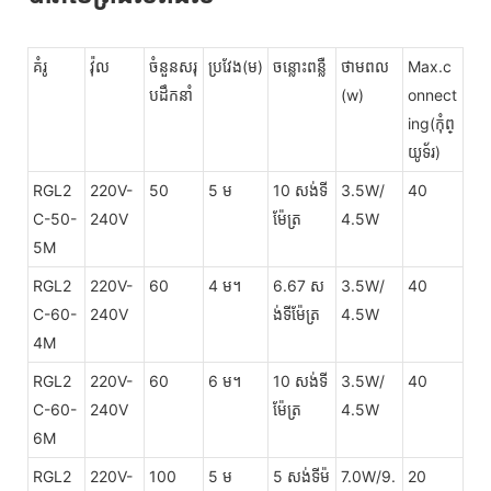
គំរូ
វ៉ុល
ចំនួនសរុ
ប្រវែង(ម)
ចន្លោះពន្លឺ
ថាមពល
Max.c
បដឹកនាំ
(w)
onnect
ing(កុំព្
យូទ័រ)
RGL2
220V-
50
5 ម
10 សង់ទី
3.5W/
40
C-50-
240V
ម៉ែត្រ
4.5W
5M
RGL2
220V-
60
4 ម។
6.67 ស
3.5W/
40
C-60-
240V
ង់ទីម៉ែត្រ
4.5W
4M
RGL2
220V-
60
6 ម។
10 សង់ទី
3.5W/
40
C-60-
240V
ម៉ែត្រ
4.5W
6M
RGL2
220V-
100
5 ម
5 សង់ទីម៉
7.0W/9.
20