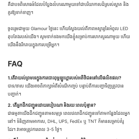
គឺជាបទពិសោធន៍ដែលបំប្លែងលំហរណាមួយទៅជាបរិយាកាសដ៏ស្រស់ស្អាត និង
គួរឱ្យទាក់ទាញ។
ចូលរួមជាមួយ Glamour ថ្ងៃនេះ ហើយស្វែងយល់ពីភាពអស្ចារ្យនៃអំពូល LED
តុបតែងរបស់យើង។ សូមទាក់ទងមកយើងខ្ញុំសម្រាប់ការសាកសួរណាមួយ ហើយ
យើងនឹងរីករាយក្នុងការបម្រើអ្នក។
FAQ
1.តើវាយល់ព្រមទេក្នុងការបោះពុម្ពឡូហ្គោរបស់អតិថិជននៅលើផលិតផល?
បាទ/ចាស យើងអាចពិភាក្សាអំពីសំណើកញ្ចប់ បន្ទាប់ពីការបញ្ជាទិញត្រូវបាន
បញ្ជាក់។
2. តើអ្នកដឹកជញ្ជូនដោយរបៀបណា និងរយៈពេលប៉ុន្មាន?
ជាធម្មតាយើងដឹកជញ្ជូនតាមសមុទ្រ ពេលវេលាដឹកជញ្ជូនទៅតាមកន្លែងដែលអ្នក
នៅ។ ទំនិញតាមអាកាស, DHL, UPS, FedEx ឬ TNT ក៏មានសម្រាប់គំរូ
ដែរ។ វាអាចត្រូវការពេល 3-5 ថ្ងៃ។