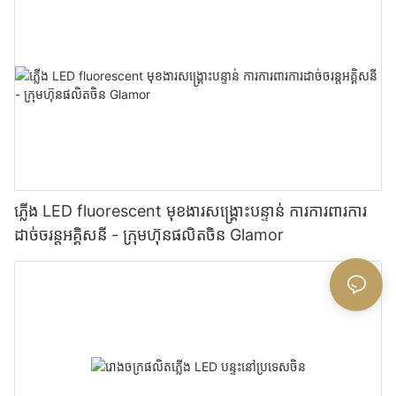
ភ្លើង LED fluorescent មុខងារសង្គ្រោះបន្ទាន់ ការការពារការ
ដាច់ចរន្តអគ្គិសនី - ក្រុមហ៊ុនផលិតចិន Glamor