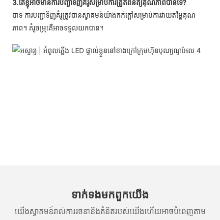
3.តើខ្ញុំអាចមានការបញ្ជាទិញគំរូសម្រាប់ការត្រួតពិនិត្យគុណភាពបានទេ?
បាទ ការបញ្ជាទិញគំរូត្រូវបានស្វាគមន៍យ៉ាងកក់ក្តៅសម្រាប់ការវាយតម្លៃគុណ
ភាព។ គំរូចម្រុះគឺអាចទទួលយកបាន។
ទាក់ទង​មក​ពួក​យើង
យើងស្វាគមន៍រាល់ការរចនានិងគំនិតរបស់យើងហើយអាចបំពេញតាម