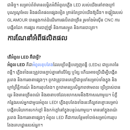
ជានិច្ច។ សម្រាប់ព័ត៌មានលម្អិតអំពីអំពូលភ្លើង LED របស់យើងនៅខាងក្រៅ
បុណ្យណូអែល និងផលិតផលផ្សេងទៀត គ្រាន់តែប្រាប់យើងឱ្យដឹង។ ចង្កៀងរបស់
GLAMOUR បានឆ្លងកាត់ដំណើរការផលិតជាច្រើន រួមទាំងម៉ាស៊ីន CNC ការ
បង្កើតដែក ការផ្សារ ការបាញ់ថ្នាំ និងការសម្ងួត និងការបោះត្រា។
ការណែនាំអំពីផលិតផល
តើអំពូល LED គឺជាអ្វី?
អំពូល LED
គឺជា
អំពូលតុបតែង
ដែលប្រើពន្លឺបញ្ចេញពន្លឺ (LEDs) ជាប្រភពនៃ
ពន្លឺ។ ភ្លើងទាំងនេះត្រូវបានភ្ជាប់គ្នានៅលើខ្សែ ឬខ្សែ ហើយអាចប្រើដើម្បីបង្កើត
រូបរាង និងការរចនាផ្សេងៗ។ ពួកវាត្រូវបានគេប្រើជាទូទៅសម្រាប់ទាំងក្នុង និង
ក្រៅព្រឹត្តិការណ៍ និងការតុបតែង។ ពួកវាមានប្រសិទ្ធភាពថាមពល ប្រើប្រាស់បាន
យូរ និងមានច្រើនពណ៌ និងរចនាបថដែលសាកសមនឹងឱកាសណាមួយ។ បំភ្លឺ
កន្លែងរបស់អ្នកជាមួយអំពូល LED! ភ្លើងតុបតែងទាំងនេះគឺល្អឥតខ្ចោះសម្រាប់
បង្កើតបរិយាកាសកក់ក្ដៅ និងកក់ក្ដៅនៅក្នុងបន្ទប់ណាមួយ។ មាននៅក្នុងពណ៌
រូបរាង និងការរចនាផ្សេងៗ អំពូល LED គឺជាការបន្ថែមចាំបាច់សម្រាប់ការតុប
តែងគេហដ្ឋានរបស់អ្នក។