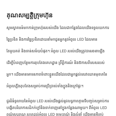
គុណសម្បត្តិក្រុមហ៊ុន
សូមស្វាគមន៍មកកាន់ក្រុមហ៊ុនរបស់យើង ដែលជាកន្លែងដែលយើងទទួលយកការ
ច្នៃប្រឌិត និងការច្នៃប្រឌិតដោយនាំមកជូនអ្នកនូវអំពូល LED ដែលមាន
តែមួយគត់ និងទាន់សម័យបំផុត។ អំពូល LED របស់យើងត្រូវបានរចនាឡើង
ដើម្បីបំពេញបន្ថែមការតុបតែងគេហដ្ឋាន ព្រឹត្តិការណ៍ និងឱកាសពិសេសរបស់
អ្នក។ យើង​មាន​មោទនភាព​ចំពោះ​ខ្លួន​យើង​ដែល​ជា​អ្នក​ផ្តល់​សេវា​ឈាន​មុខ​គេ​នៃ​
អំពូល​ភ្លើង​តុបតែង​សម្រាប់​ការ​ប្រើ​ប្រាស់​ទាំង​ក្នុង​និង​ក្រៅ​ផ្ទះ។
ជួរដ៏ធំទូលាយនៃអំពូល LED របស់យើងផ្តល់នូវលទ្ធភាពគ្មានទីបញ្ចប់សម្រាប់ការ
បង្កើតបរិយាកាសដ៏កក់ក្តៅនិងទាក់ទាញនៅក្នុងកន្លែងណាមួយ។ ពីអំពូល LED
ពណ៌សបុរាណ រហូតដល់អំពូល LED ចម្រុះពណ៌ និងលំនាំ យើងមានអ្វីគ្រប់