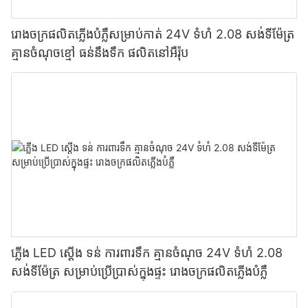
រោងចក្រផលិតភ្លើងបំភ្លឺសម្រាប់កាត់ 24V ទំហំ 2.08 សង់ទីម៉ែត្រ
គ្មានចំណុចខ្មៅ ធន់នឹងទឹក ផលិតនៅអឺរ៉ុប
ភ្លើង LED ស្តើង ទន់ ការពារទឹក គ្មានចំណុច 24V ទំហំ 2.08
សង់ទីម៉ែត្រ សម្រាប់ប្រើប្រាស់ក្នុងផ្ទះ រោងចក្រផលិតភ្លើងបំភ្លឺ