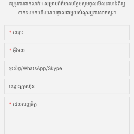
តម្រូវការជាក់លាក់។ សម្រាប់ព័ត៌មានបន្ថែមសូមចូលមើលគេហទំព័រឬ
ទាក់ទងមកយើងដោយផ្ទាល់ជាមួយសំណួរឬការសាកសួរ។
ឈ្មោះ
អ៊ីមែល
ទូរស័ព្ទ/WhatsApp/Skype
ឈ្មោះក្រុមហ៊ុន
ដេលបេញចិត្ដ