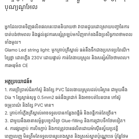
បុណ្យណូអែល
អ្នកដែលបានទិញផលិតផលនេះបាននិយាយថា វាបានជួយដោះស្រាយបញ្ហានៃការ
បាត់បង់ថាមពល និងផ្តល់នូវការសន្សំត្រឡប់មកវិញទាក់ទងនឹងប្រសិទ្ធភាពថាមពល
ទាំងមូល។
Glamo Led string light: មួកគ្រាប់គ្រីស្តាល់ ធន់នឹងទឹកជាងប្រភេទប្រពៃណី។
ខ្សែថ្លា ដោតភ្លើង 230V ដោយផ្ទាល់ កាន់តែងាយស្រួល និងសន្សំសំចៃថាមពល។
ការអនុម័ត CE
អត្ថប្រយោជន៍៖
1. ការប្រើប្រាស់ជ័រកៅស៊ូ និងខ្សែ PVC ដែលងាយស្រួលដល់បរិស្ថាន ជាមួយនឹង
Dia ។ ខ្សែស្ពាន់សុទ្ធ 0.5mm2 ធន់នឹងត្រជាក់ និងអាចបត់បែនបាន កៅស៊ូ
ចម្រុះពណ៌ និងខ្សែ PVC មាន។
2. គ្រាប់កាំភ្លើងគ្រីស្តាល់អាចទទួលបានកន្លែងពន្លឺធំ និងពន្លឺកាន់តែច្រើន។
3. ជាមួយនឹងរចនាសម្ព័ន្ធបច្ចេកវិទ្យា Glue-filling និងការជ្រាបទឹកថែមទៀត។
4. ការផ្សារភ្ជាប់ ការបិទភ្ជាប់ និងកាវត្រូវបានផលិតដោយម៉ាស៊ីនស្វ័យប្រវត្តិ
ពេញលេញ មិនត្រឹមតែទទួលបានរូបរាងស្អាត និងស្រស់ស្អាតប៉ុណ្ណោះទេ ប៉ុន្តែថែម