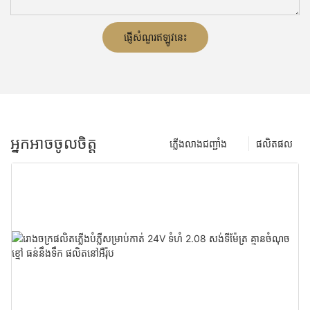
ផ្ញើសំណួរឥឡូវនេះ
អ្នកអាចចូលចិត្ត
ភ្លើង​លាង​ជញ្ជាំង
ផលិតផល