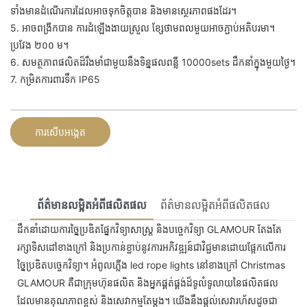
ទាំងមានដំណើរការដែលអាចទុកចិត្តបាន និងមានស្ថេរភាពផងដែរ។
5. អាចពង្រីកបាន ការដំឡើងងាយស្រួល ខ្សែថាមពលមួយអាចភ្ជាប់អតិបរមា។
ប្រវែង ២០០ ម។
6. សមត្ថភាពផលិតដ៏រឹងមាំជាមួយនឹងទិន្នផលពន្លឺ 10000sets ដឹកនាំក្នុងមួយថ្ងៃ។
7. កម្រិតការពារទឹក IP65
ការសើបអង្កេត
ព័ត៌មានលម្អិតអំពីផលិតផល
ព័ត៌មានលម្អិតអំពីផលិតផល
ដឹកនាំដោយការច្នៃប្រឌិតផ្នែកវិទ្យាសាស្ត្រ និងបច្ចេកវិទ្យា GLAMOUR តែងតែ
រក្សាទិសដៅខាងក្រៅ និងប្រកាន់ខ្ជាប់នូវការអភិវឌ្ឍន៍ជាវិជ្ជមានដោយផ្អែកលើការ
ច្នៃប្រឌិតបច្ចេកវិទ្យា។ អំពូលភ្លើង led rope lights នៅខាងក្រៅ Christmas
GLAMOUR គឺជាក្រុមហ៊ុនផលិត និងអ្នកផ្គត់ផ្គង់ដ៏ទូលំទូលាយនៃផលិតផល
ដែលមានគុណភាពខ្ពស់ និងសេវាកម្មតែម្តង។ យើង​នឹង​ផ្តល់​សេវា​រហ័ស​ដូច​ជា​