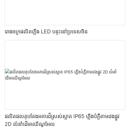
រោងចក្រផលិតភ្លើង LED បន្ទះនៅប្រទេសចិន
ផលិតផលតុបតែងអគារដ៏ស្រស់ស្អាត IP65 ភ្លើងបំភ្លឺតាមដងផ្លូវ
2D លំនាំដើមឈើណូអែល