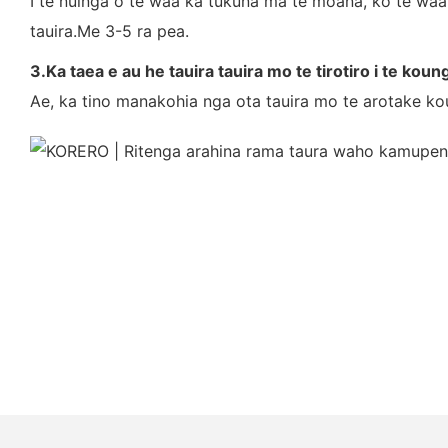
I te nuinga o te waa ka tukuna ma te moana, ko te waa
tauira.Me 3-5 ra pea.
3.Ka taea e au he tauira tauira mo te tirotiro i te koun
Ae, ka tino manakohia nga ota tauira mo te arotake k