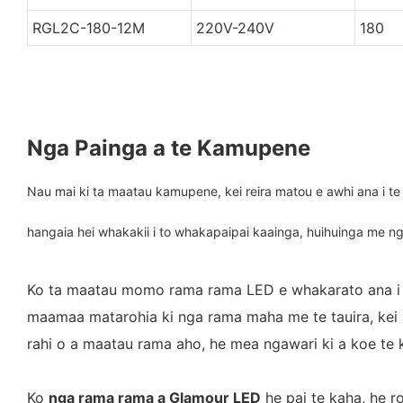
RGL2C-180-12M
220V-240V
180
Nga Painga a te Kamupene
Nau mai ki ta maatau kamupene, kei reira matou e awhi ana i t
hangaia hei whakakii i to whakapaipai kaainga, huihuinga me 
Ko ta maatau momo rama rama LED e whakarato ana i n
maamaa matarohia ki nga rama maha me te tauira, kei a
rahi o a maatau rama aho, he mea ngawari ki a koe te ki
Ko
nga rama rama a Glamour LED
he pai te kaha, he r