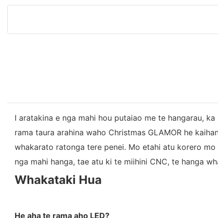
I aratakina e nga mahi hou putaiao me te hangarau, ka
rama taura arahina waho Christmas GLAMOR he kaihanga
whakarato ratonga tere penei. Mo etahi atu korero m
nga mahi hanga, tae atu ki te miihini CNC, te hanga wh
Whakataki Hua
He aha te rama aho LED?