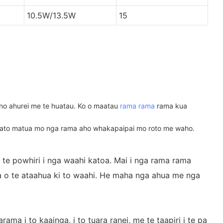
10.5W/13.5W
15
ino ahurei me te huatau. Ko o maatau
rama rama
rama kua
karato matua mo nga rama aho whakapaipai mo roto me waho.
e powhiri i nga waahi katoa. Mai i nga rama rama
pa o te ataahua ki to waahi. He maha nga ahua me nga
a i to kaainga, i to tuara ranei, me te taapiri i te pa