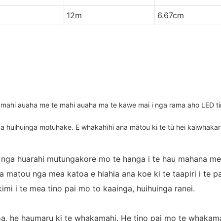
12m
6.67cm
e mahi auaha me te mahi auaha ma te kawe mai i nga rama aho LED t
nga huihuinga motuhake. E whakahīhī ana mātou ki te tū hei kaiwha
ga huarahi mutungakore mo te hanga i te hau mahana me t
 matou nga mea katoa e hiahia ana koe ki te taapiri i te 
mi i te mea tino pai mo to kaainga, huihuinga ranei.
oa, he haumaru ki te whakamahi. He tino pai mo te whakamaram