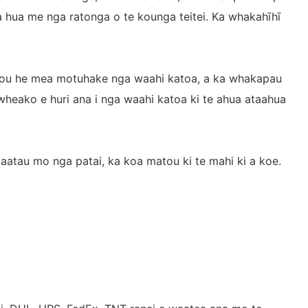
 hua me nga ratonga o te kounga teitei. Ka whakahīhī
atou he mea motuhake nga waahi katoa, a ka whakapau
 wheako e huri ana i nga waahi katoa ki te ahua ataahua
aatau mo nga patai, ka koa matou ki te mahi ki a koe.