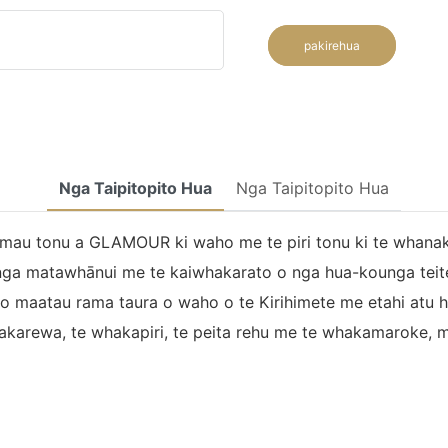
pakirehua
Nga Taipitopito Hua
Nga Taipitopito Hua
 mau tonu a GLAMOUR ki waho me te piri tonu ki te whanak
 matawhānui me te kaiwhakarato o nga hua-kounga teitei m
o o maatau rama taura o waho o te Kirihimete me etahi a
akarewa, te whakapiri, te peita rehu me te whakamaroke, me