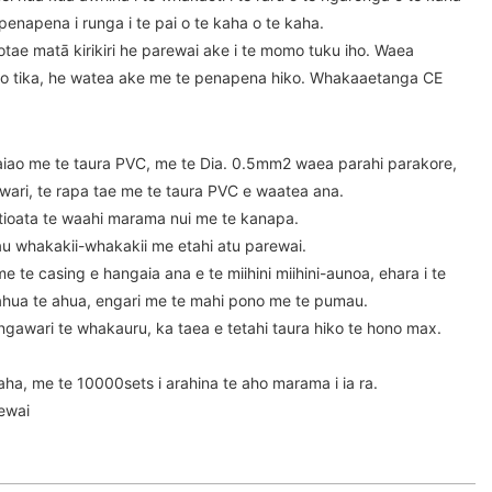
enapena i runga i te pai o te kaha o te kaha.
potae matā kirikiri he parewai ake i te momo tuku iho. Waea
ko tika, he watea ake me te penapena hiko. Whakaaetanga CE
taiao me te taura PVC, me te Dia. 0.5mm2 waea parahi parakore,
wari, te rapa tae me te taura PVC e waatea ana.
 tioata te waahi marama nui me te kanapa.
u whakakii-whakakii me etahi atu parewai.
me te casing e hangaia ana e te miihini miihini-aunoa, ehara i te
ua te ahua, engari me te mahi pono me te pumau.
ngawari te whakauru, ka taea e tetahi taura hiko te hono max.
ha, me te 10000sets i arahina te aho marama i ia ra.
ewai