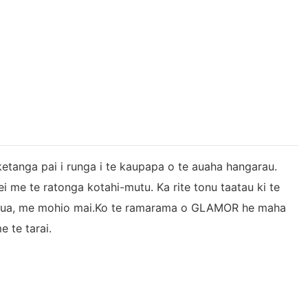
etanga pai i runga i te kaupapa o te auaha hangarau.
e te ratonga kotahi-mutu. Ka rite tonu taatau ki te
tu hua, me mohio mai.Ko te ramarama o GLAMOR he maha
 te tarai.