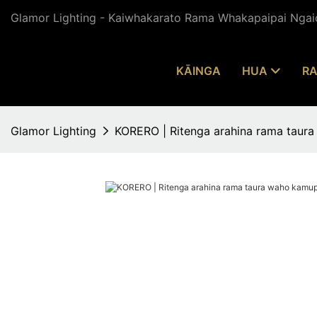
Glamor Lighting - Kaiwhakarato Rama Whakapaipai Ngaio
KĀINGA
HUA
RA
Glamor Lighting
KORERO | Ritenga arahina rama taur