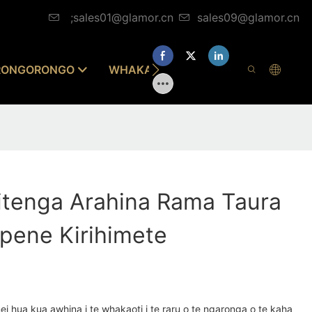
;sales01@glamor.cn
sales09@glamor.cn
RONGORONGO
WHAKAPĀ MAI
itenga Arahina Rama Taura
ene Kirihimete
enei hua kua awhina i te whakaoti i te raru o te ngaronga o te kaha