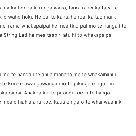
ma ka honoa ki runga waea, taura ranei ka taea te
waho hoki. He pai te kaha, he roa, ka tae mai ki
i rama whakapaipai he mea tino pai mo te hanga i te
 String Led he mea taapiri atu ki to whakapaipai
 mo te hanga i te ahua mahana me te whakaihiihi i
e te kore e awangawanga mo te pikinga o nga pire
apaipai. Ahakoa kei te pirangi koe ki te hanga i
 mea e hiahia ana koe. Kaua e ngaro te whai waahi ki