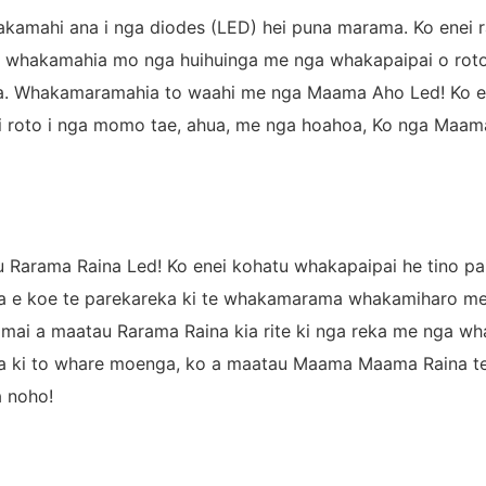
amahi ana i nga diodes (LED) hei puna marama. Ko enei ra
hakamahia mo nga huihuinga me nga whakapaipai o roto, o 
a. Whakamaramahia to waahi me nga Maama Aho Led! Ko ene
 i roto i nga momo tae, ahua, me nga hoahoa, Ko nga Maama
u Rarama Raina Led! Ko enei kohatu whakapaipai he tino pai
taea e koe te parekareka ki te whakamarama whakamiharo m
mai a maatau Rarama Raina kia rite ki nga reka me nga whak
aroha ki to whare moenga, ko a maatau Maama Maama Raina te
a noho!