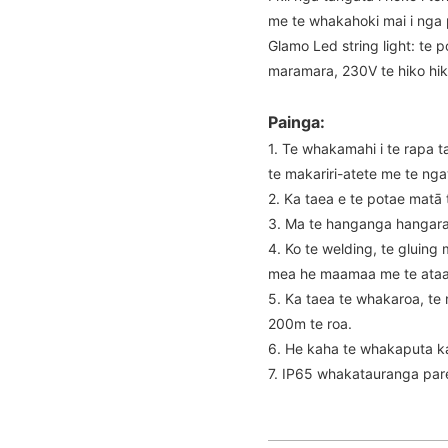
me te whakahoki mai i nga p
Glamo Led string light: te 
maramara, 230V te hiko hi
Painga:
1. Te whakamahi i te rapa 
te makariri-atete me te nga
2. Ka taea e te potae matā
3. Ma te hanganga hangara
4. Ko te welding, te gluing 
mea he maamaa me te ataah
5. Ka taea te whakaroa, te 
200m te roa.
6. He kaha te whakaputa ka
7. IP65 whakatauranga par