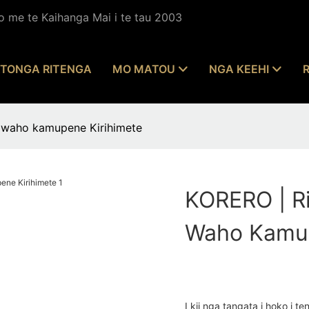
 me te Kaihanga Mai i te tau 2003
TONGA RITENGA
MO MATOU
NGA KEEHI
a waho kamupene Kirihimete
KORERO | R
Waho Kamup
I kii nga tangata i hoko i t