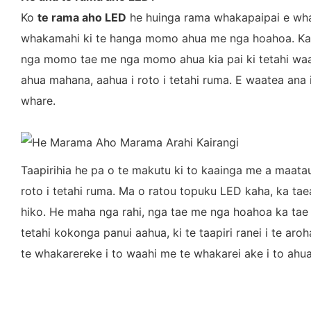
Ko
te rama aho LED
he huinga rama whakapaipai e whak
whakamahi ki te hanga momo ahua me nga hoahoa. Ka w
nga momo tae me nga momo ahua kia pai ki tetahi wa
ahua mahana, aahua i roto i tetahi ruma. E waatea ana
whare.
Taapirihia he pa o te makutu ki to kaainga me a maata
roto i tetahi ruma. Ma o ratou topuku LED kaha, ka 
hiko. He maha nga rahi, nga tae me nga hoahoa ka tae 
tetahi kokonga panui aahua, ki te taapiri ranei i te 
te whakarereke i to waahi me te whakarei ake i to ahu