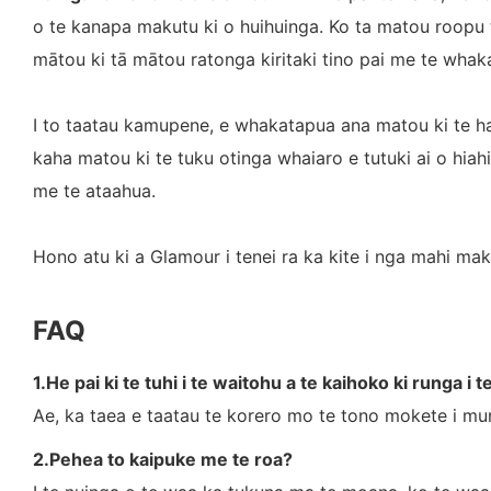
o te kanapa makutu ki o huihuinga. Ko ta matou roopu
mātou ki tā mātou ratonga kiritaki tino pai me te whak
I to taatau kamupene, e whakatapua ana matou ki te 
kaha matou ki te tuku otinga whaiaro e tutuki ai o hiah
me te ataahua.
Hono atu ki a Glamour i tenei ra ka kite i nga mahi m
FAQ
1.He pai ki te tuhi i te waitohu a te kaihoko ki runga i 
Ae, ka taea e taatau te korero mo te tono mokete i mu
2.Pehea to kaipuke me te roa?