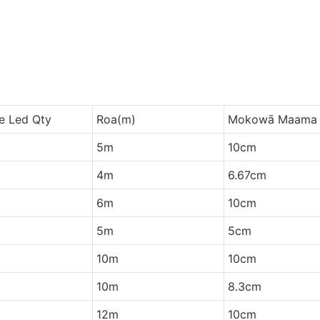
e Led Qty
Roa(m)
Mokowā Maama
5m
10cm
4m
6.67cm
6m
10cm
5m
5cm
10m
10cm
10m
8.3cm
12m
10cm