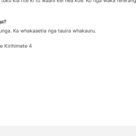
 tuku kia rite ki to waahi kei hea koe. Ko nga waka rerera
ga?
ounga. Ka whakaaetia nga tauira whakauru.