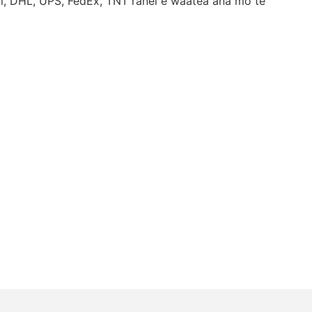
ngi, DHL, UPS, FedEx, TNT ranei e waatea ana mo te