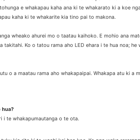
 tohunga e whakapau kaha ana ki te whakarato ki a koe nga
apau kaha ki te whakarite kia tino pai to makona.
hanga wheako ahurei mo o taatau kaihoko. E mohio ana m
ia takitahi. Ko o tatou rama aho LED ehara i te hua noa; he
akutu o a maatau rama aho whakapaipai. Whakapa atu ki a m
te hua?
ri i te whakapumautanga o te ota.