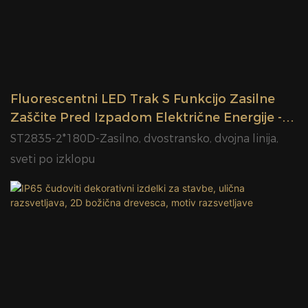
Fluorescentni LED Trak S Funkcijo Zasilne
Zaščite Pred Izpadom Električne Energije -
Osvetlitev Za Zaščito Pred Izpadom
ST2835-2*180D-Zasilno, dvostransko, dvojna linija,
Električne Energije Iz Kitajske - Glamour
sveti po izklopu