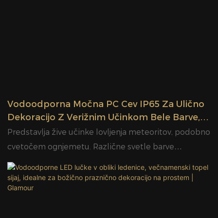
veliki noči, noči čarovnic in drugim večjim festivalom.
Z vodoodporno stopnjo IP65 podpira stabilno
zunanjo uporabo. Z privlačnim svetlobnim učinkom
in trdno strukturo je idealna dekorativna izbira za
parke, nakupovalna središča, ulice in slikovite
lokacije, saj zlahka ustvari toplo in praznično vzdušje
skozi vse leto.
Vodoodporna Močna PC Cev IP65 Za Ulično
Dekoracijo Z Verižnim Učinkom Bele Barve, Ki
Lovi Meteorno Luč | Glamour
Predstavlja žive učinke lovljenja meteoritov, podobno
cvetočem ognjemetu. Različne svetle barve
ustvarjajo čudovite prizore. Vodoodporen je po
standardu IP65 in ima robustno konstrukcijo,
primeren za zunanjo praznično in vrtno dekoracijo.