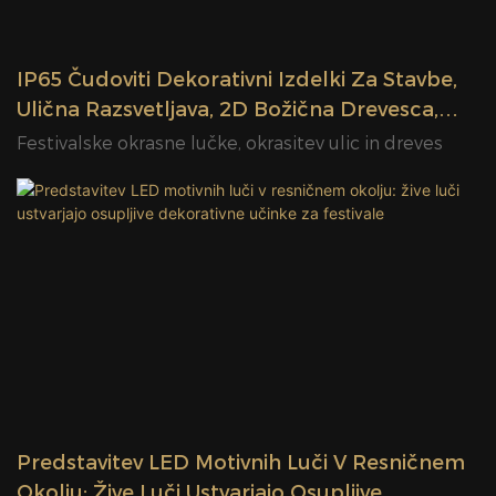
IP65 Čudoviti Dekorativni Izdelki Za Stavbe,
Ulična Razsvetljava, 2D Božična Drevesca,
Motiv Razsvetljave
Festivalske okrasne lučke, okrasitev ulic in dreves
Predstavitev LED Motivnih Luči V Resničnem
Okolju: Žive Luči Ustvarjajo Osupljive