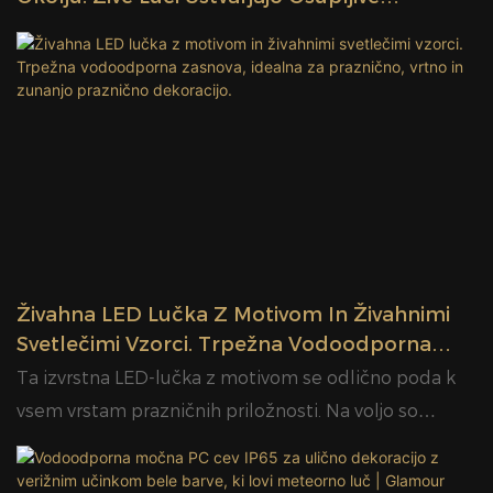
Dekorativne Učinke Za Festivale
Živahna LED Lučka Z Motivom In Živahnimi
Svetlečimi Vzorci. Trpežna Vodoodporna
Zasnova, Idealna Za Praznično, Vrtno In
Ta izvrstna LED-lučka z motivom se odlično poda k
Zunanjo Praznično Dekoracijo.
vsem vrstam prazničnih priložnosti. Na voljo so
prilagojeni vzorci in slogi, ki ustrezajo različnim
dekorativnim zahtevam. Odlično se poda k božiču,