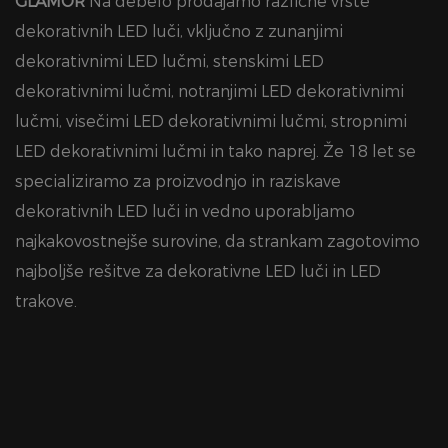
GLAMOR
Na debelo prodajamo različne vrste
dekorativnih LED luči, vključno z zunanjimi
dekorativnimi LED lučmi, stenskimi LED
dekorativnimi lučmi, notranjimi LED dekorativnimi
lučmi, visečimi LED dekorativnimi lučmi, stropnimi
LED dekorativnimi lučmi in tako naprej. Že 18 let se
specializiramo za proizvodnjo in raziskave
dekorativnih LED luči in vedno uporabljamo
najkakovostnejše surovine, da strankam zagotovimo
najboljše rešitve za dekorativne LED luči in LED
trakove.