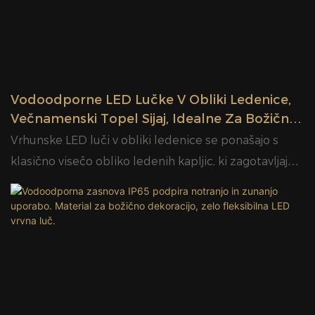
Vodoodporne LED Lučke V Obliki Ledenice,
Večnamenski Topel Sijaj, Idealne Za Božično
Praznično Dekoracijo Na Prostem | Glamour
Vrhunske LED luči v obliki ledenice se ponašajo s
klasično visečo obliko ledenih kapljic, ki zagotavljajo
mehak in očarljiv sijoč učinek za čudovito okrasitev
prostorov. Izdelane so iz visokokakovostnih
materialov, so trpežne, odporne na vremenske vplive
in vodoodporne po standardu IP65, primerne tako za
notranjo kot zunanjo uporabo. Z varčnimi LED čipi
proizvajajo močno svetlobo z nizko toploto in dolgo
življenjsko dobo. Na voljo je več načinov osvetlitve za