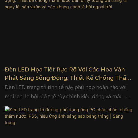
Đèn LED Họa Tiết Rực Rỡ Với Các Hoa Văn
Phát Sáng Sống Động. Thiết Kế Chống Thấm
Nước Bền Bỉ, Lý Tưởng Để Trang Trí Ngày Lễ,
Đèn LED trang trí tinh tế này phù hợp hoàn hảo với
Sân Vườn Và Các Khung Cảnh Lễ Hội Ngoài
mọi loại lễ hội. Có thể tùy chỉnh kiểu dáng và mẫu mã
Trời.
để đáp ứng nhu cầu trang trí đa dạng. Sản phẩm hoạt
động tuyệt vời cho Giáng sinh, Lễ Phục sinh,
Halloween và các lễ hội lớn khác. Với khả năng chống
nước IP65, sản phẩm hỗ trợ sử dụng ngoài trời ổn