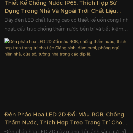
Thiết Kế Chống Nước IP65, Thích Hợp Sử
nhà thương mại. Thiết kế điện áp thấp an toàn đảm
Dụng Trong Nhà Và Ngoài Trời. Chất Liệu
bảo sử dụng ổn định và an toàn. Ngoại hình trang nhã
Trang Trí Giáng Sinh, Đèn Dây LED Siêu Linh
Dây đèn LED chất lượng cao có thiết kế uốn cong linh
và hiệu suất ổn định khiến những dây đèn hình giọt
Hoạt.
hoạt, cấu trúc chống thấm nước bền bỉ và tiết kiệm
băng này trở nên phổ biến cho trang trí nhà cửa, bố
năng lượng, lý tưởng cho chiếu sáng trang trí trong
trí sự kiện và bán buôn số lượng lớn, là lựa chọn chiếu
nhà và ngoài trời. Sản phẩm có độ sáng ổn định, tuổi
sáng trang trí theo mùa hoàn hảo.
thọ cao và dễ lắp đặt, hỗ trợ nhiều chế độ đổi màu để
tạo không khí ấm áp và lãng mạn. Hoàn toàn phù hợp
cho vườn, tiệc tùng, ngày lễ, đám cưới, tòa nhà
thương mại, trang trí lễ hội, sân nhà và bố trí cảnh
quan. Thiết kế điện áp thấp an toàn đảm bảo sử
dụng đáng tin cậy, chống sốc và chịu được thời tiết
khắc nghiệt trong mọi mùa. Dây đèn LED của chúng
Đèn Pháo Hoa LED 2D Đổi Màu RGB, Chống
tôi mang lại hiệu ứng ánh sáng tuyệt vời, hiệu suất
Thấm Nước, Thích Hợp Treo Trang Trí Cho
tiết kiệm chi phí và trải nghiệm hình ảnh phong cách,
Tiệc Giáng Sinh, Đám Cưới, Phòng Ngủ, Hiên
Đèn pháo hoa LED 2D này mang đến ánh sáng rực rỡ,