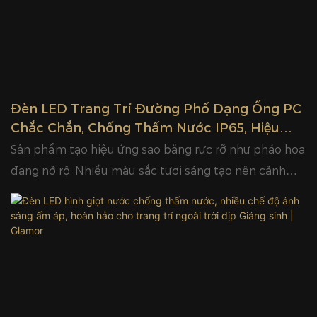
định. Với hiệu ứng ánh sáng hấp dẫn và cấu trúc chắc
chắn, đây là lựa chọn trang trí lý tưởng cho công viên,
trung tâm mua sắm, đường phố và các điểm tham
quan, dễ dàng tạo ra bầu không khí ấm áp và lễ hội
quanh năm.
Đèn LED Trang Trí Đường Phố Dạng Ống PC
Chắc Chắn, Chống Thấm Nước IP65, Hiệu
Ứng Ánh Sáng Sao Băng Trắng | Sang Trọng
Sản phẩm tạo hiệu ứng sao băng rực rỡ như pháo hoa
đang nở rộ. Nhiều màu sắc tươi sáng tạo nên cảnh
tượng tuyệt đẹp. Chống thấm nước IP65 và cấu trúc
chắc chắn, thích hợp cho trang trí lễ hội ngoài trời và
sân vườn.