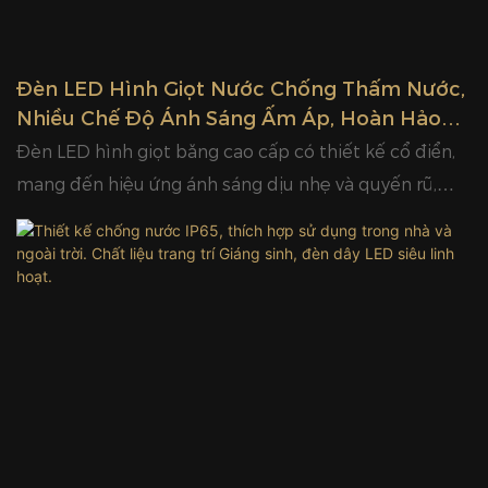
Đèn LED Hình Giọt Nước Chống Thấm Nước,
Nhiều Chế Độ Ánh Sáng Ấm Áp, Hoàn Hảo
Cho Trang Trí Ngoài Trời Dịp Giáng Sinh |
Đèn LED hình giọt băng cao cấp có thiết kế cổ điển,
Glamor
mang đến hiệu ứng ánh sáng dịu nhẹ và quyến rũ,
trang trí không gian thêm phần đẹp mắt. Được làm
từ vật liệu chất lượng cao, chúng bền, chịu được thời
tiết và chống nước IP65, phù hợp cho cả sử dụng
trong nhà và ngoài trời. Với chip LED tiết kiệm năng
lượng, chúng tạo ra ánh sáng rực rỡ với nhiệt lượng
thấp và tuổi thọ cao. Có nhiều chế độ chiếu sáng để
dễ dàng tạo ra bầu không khí lễ hội ấm áp. Dễ dàng
treo và lắp đặt, lý tưởng cho trang trí Giáng sinh, ngày
lễ, tiệc tùng, đám cưới, mái hiên, sân, vườn và các tòa