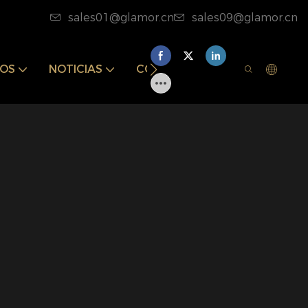
sales01@glamor.cn
sales09@glamor.cn
OS
NOTICIAS
CONTACTA CONNOSCO