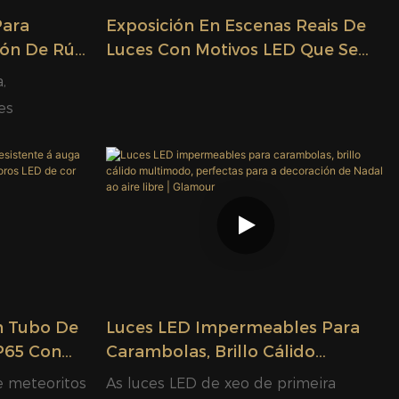
Para
Exposición En Escenas Reais De
ción De Rúa
Luces Con Motivos LED Que Se
s De
Mostran En Contornas Reais;
,
Luces Vivas Crean Impresionantes
es
Efectos Decorativos Para
Festivais.
n Tubo De
Luces LED Impermeables Para
IP65 Con
Carambolas, Brillo Cálido
De
Multimodo, Perfectas Para A
e meteoritos
As luces LED de xeo de primeira