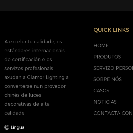
festiva duran
exteriores. 
brillante esta
instalación s
QUICK LINKS
modos de cam
A excelente calidade, os
unha atmosfe
HOME.
estándares internacionais
Perfectament
PRODUTOS
de certificación e os
festas, vacaci
SERVIZO PERSO
servizos profesionais
comerciais, d
axudan a Glamor Lighting a
patios domés
SOBRE NÓS
converterse nun provedor
paisaxes. O 
CASOS
chinés de luces
tensión garan
NOTICIAS
decorativas de alta
resistente ao
calidade.
CONTACTA CO
inclemencias
estacións. A 
Lingua
ofrece un ex