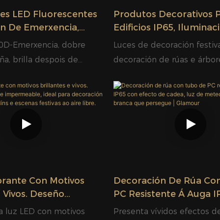
ces LED Fluorescentes
Produtos Decorativos 
n De Emerxencia,
Edificios IP65, Ilumina
 Contra Cortes De
Con Motivos De Árbore
0D-Emerxencia, dobre
Luces de decoración festiva
luminación -
Nadal En 2D
iña, brilla despois de
decoración de rúas e árbor
 Chinés Glamour
brante Con Motivos
Decoración De Rúa Co
E Vivos. Deseño
PC Resistente Á Auga 
 E Impermeable, Ideal
Efecto De Cadea, Luz 
ta luz LED con motivos
Presenta vívidos efectos d