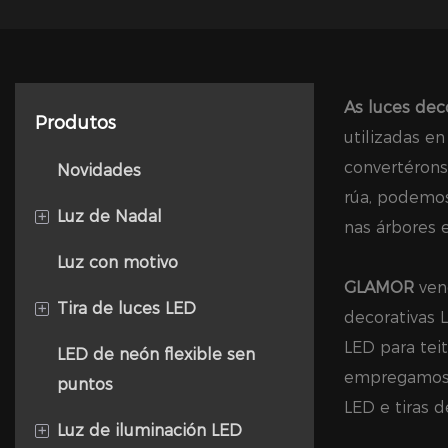
As luces dec
Produtos
utilizadas en
convertérons
Novidades
rúa, podemos
+
Luz de Nadal
nas árbores 
Luz con motivo
Luz de corda LED
GLAMOR
vend
+
Tira de luces LED
Corda de luces LED
decorativas L
LED para tei
LED de neón flexible sen
Tubo de neve
Nova tira de luces SMD
empregamos m
puntos
Bulbo de decoración
Serie de tiras de luces LED
LED e tiras d
+
Luz de iluminación LED
ultra flexibles e suaves
Luz de fadas