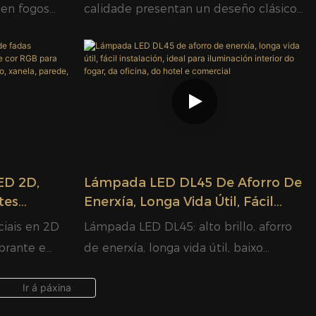
Branca Que
Decoración De Nadal Ao Aire
sen fogos
calidade presentan un deseño clásico
Libre | Glamour
es brillantes
de pinga de xeo colgante, que ofrece
sistente á
un efecto brillante suave e encantador
e de
para decorar espazos de forma
ado para
fermosa. Feitas de materiais de alta
ior e no
calidade, son duradeiras, resistentes ás
inclemencias do tempo e
impermeables a IP65, axeitadas tanto
para uso interior como exterior. Cos
LED 2D,
Lámpada LED DL45 De Aforro De
seus chips LED de aforro de enerxía,
tes
Enerxía, Longa Vida Útil, Fácil
mbio De
Instalación, Ideal Para
producen unha luz brillante con pouca
ciais en 2D
Lámpada LED DL45: alto brillo, aforro
e Nadal,
Iluminación Interior Do Fogar, Da
calor e unha longa vida útil. Hai varios
brante e
de enerxía, longa vida útil, baixo
o, Xanela,
Oficina, Do Hotel E Comercial
modos de iluminación dispoñibles para
is a
consumo de enerxía, luz respectuosa
crear unha atmosfera festiva e
lueta plana
coa vista, rendemento estable, ampla
acolledora con facilidade. Fáciles de
ción
voltaxe, instalación sinxela, perfecta