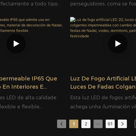
ación De Vacacións,
Meteoros LED De Cor 
fectamente a todo tipo
perseguidores, coma se fo
scenas Festivas Ao
Persegue | Glamour
estivas. Hai patróns e
artificiais en flor. Varias cor
onalizados dispoñibles para
crean vistas magníficas. Re
iversas demandas
auga con protección IP65 
 Funciona de marabilla
construción robusta, axeit
Semana Santa, Samaín e
decoración festiva no exter
ais importantes. Cunha
xardín.
n de impermeabilidade
e unha aplicación estable
permeable IP65 Que
Luz De Fogo Artificial 
Cun atractivo efecto
En Interiores E
Luces De Fadas Colgan
 Material De
Impermeables Con Ca
ha estrutura sólida, é
es LED de alta calidade
Esta luz LED de fogos artifi
 De Nadal, Luz De
Cor RGB Para Festas D
decorativa ideal para
exible e flexible,
achega unha iluminación vi
Altamente Flexible
Vodas, Dormitorio, Pati
ros comerciais, rúas e
permeable duradeira e
inspirada nos fogos artificia
Parede, Festividade
orescos, creando
...
1
2
61
o de enerxía, ideal para
calquera espazo coa súa si
nha atmosfera cálida e
ecorativa de interiores e
e elegante e a súa distribu