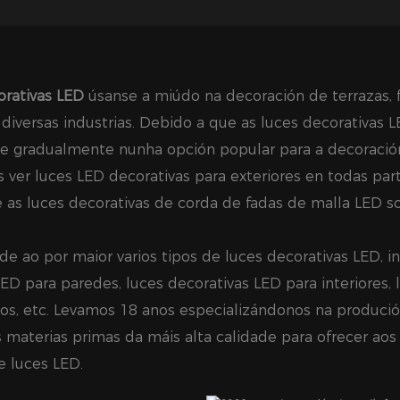
orativas LED
úsanse a miúdo na decoración de terrazas, 
 diversas industrias. Debido a que as luces decorativas L
e gradualmente nunha opción popular para a decoración 
 ver luces LED decorativas para exteriores en todas par
e as luces decorativas de corda de fadas de malla LED so
e ao por maior varios tipos de luces decorativas LED, in
ED para paredes, luces decorativas LED para interiores, 
tos, etc. Levamos 18 anos especializándonos na produció
aterias primas da máis alta calidade para ofrecer aos c
e luces LED.