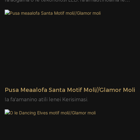
umi o le ola a'o fa'aaogaina le malosi tele nai lo le
fa'amomoli masani. Faatasi ai ma a latou lanu viia ma
mata-puʻeina mamanu, Led Motif Lights effortlessly
faatosina tagata matamata 'ma faia se atemosif
mesmerizing mo taimi eseese e pei o faaipoipoga,
tausamiga, po o faʻalapotopotoga faʻapitoa.Glamor
Lighting fale gaosi oloa e aofia ai le 50,000 sikuea
mita. Ole malosi tele ole gaosiga ole Led Motif Lights
e faʻamautinoa e mafai ona e mauaina au oloa i se
Pusa Meaalofa Santa Motif Moli//Glamor Moli
taimi puupuu, fesoasoani ia te oe e nofoia le maketi
Ia fa'amanino atili lenei Kerisimasi.
vave.