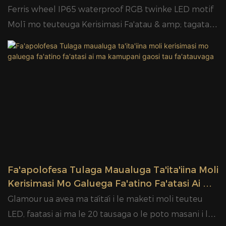
Fa'atau & Gaosi | MATA'IGA
Ferris wheel IP65 waterproof RGB twinke LED motif
Molī mo teuteuga Kerisimasi Fa'atau & amp; tagata
gaosi | MATA'IGA
Fa'apolofesa Tulaga Maualuga Ta'ita'iina Moli
Kerisimasi Mo Galuega Fa'atino Fa'atasi Ai Ma
Kamupani Gaosi Tau Fa'atauvaga
Glamour ua avea ma taʻitaʻi i le maketi moli teuteu
LED, faatasi ai ma le 20 tausaga o le poto masani i le