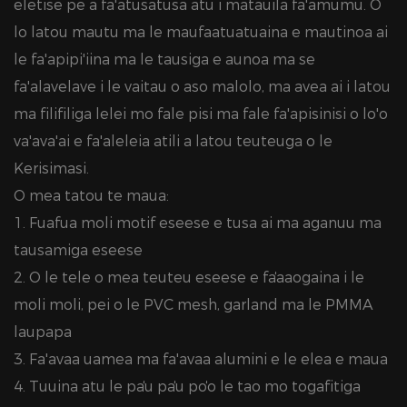
eletise pe a fa'atusatusa atu i matauila fa'amumu. O
lo latou mautu ma le maufaatuatuaina e mautinoa ai
le fa'apipi'iina ma le tausiga e aunoa ma se
fa'alavelave i le vaitau o aso malolo, ma avea ai i latou
ma filifiliga lelei mo fale pisi ma fale fa'apisinisi o lo'o
va'ava'ai e fa'aleleia atili a latou teuteuga o le
Kerisimasi.
O mea tatou te maua:
1. Fuafua moli motif eseese e tusa ai ma aganuu ma
tausamiga eseese
2. O le tele o mea teuteu eseese e faʻaaogaina i le
moli moli, pei o le PVC mesh, garland ma le PMMA
laupapa
3. Fa'avaa uamea ma fa'avaa alumini e le elea e maua
4. Tuuina atu le paʻu paʻu poʻo le tao mo togafitiga