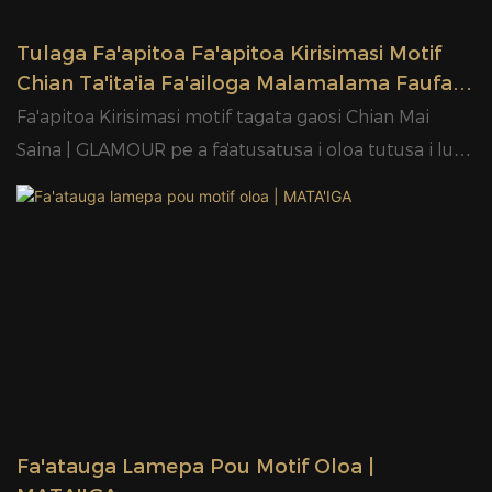
Tulaga Fa'apitoa Fa'apitoa Kirisimasi Motif
Chian Ta'ita'ia Fa'ailoga Malamalama Faufale
Mai Saina | GLAMOR Faumea
Fa'apitoa Kirisimasi motif tagata gaosi Chian Mai
Saina | GLAMOUR pe a faʻatusatusa i oloa tutusa i luga
o le maketi, e le mafaatusalia tulaga lelei tulaga ese i
tulaga o le faatinoga, tulaga lelei, foliga vaaia, ma isi,
ma fiafia i se talaaga lelei i le maketi.GLAMOR
aoteleina faaletonu o oloa ua mavae, ma faaauau pea
ona faaleleia. O faʻamatalaga o le Customized
Christmas motif Chian manufacturers Mai Saina |
GLAMOUR e mafai ona faʻatulagaina e tusa ai ma ou
manaʻoga.
Fa'atauga Lamepa Pou Motif Oloa |