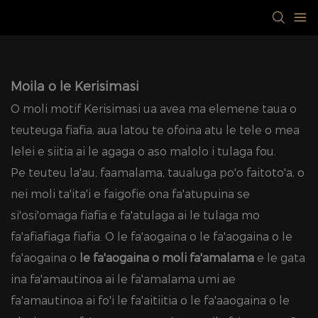
Moila o le Kerisimasi
O moli motif Kerisimasi ua avea ma elemene taua o
teuteuga fiafia, aua latou te ofoina atu le tele o mea
lelei e siitia ai le agaga o aso malolo i tulaga fou.
Pe teuteu la'au, faamalama, taualuga po'o faitoto'a, o
nei moli ta'ita'i e faigofie ona fa'atupuina se
si'osi'omaga fiafia e fa'atulaga ai le tulaga mo
fa'afiafiaga fiafia. O le fa'aogaina o le fa'aogaina o le
fa'aogaina o
le fa'aogaina o moli fa'amalama
e le gata
ina fa'amautinoa ai le fa'amalama umi ae
fa'amautinoa ai fo'i le fa'aitiitia o le fa'aaogaina o le