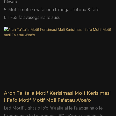
faʻavaa
5. Motif moli e mafai ona fa'aoga i totonu & fafo
6. IP65 fa'avasegaina le susu
Arch Ta'ita'ia Motif Kerisimasi Molī Kerisimasi
I Fafo Motif Motif Moli Fa'atau A'oa'o
Led Motif Lights o lo'o fa'aalia ai le fa'aogaina o le
fa'aogaina o le tekonolosi LED, fa'amautinoaina le