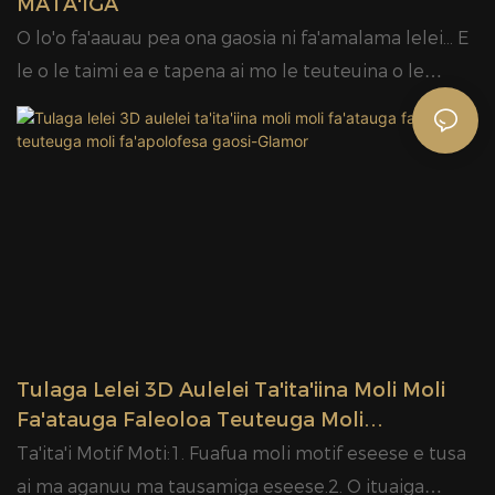
MATA'IGA
O lo'o fa'aauau pea ona gaosia ni fa'amalama lelei... E
le o le taimi ea e tapena ai mo le teuteuina o le
Kerisimasi？
Tulaga Lelei 3D Aulelei Ta'ita'iina Moli Moli
Fa'atauga Faleoloa Teuteuga Moli
Fa'apolofesa Gaosi-Glamor
Ta'ita'i Motif Moti:1. Fuafua moli motif eseese e tusa
ai ma aganuu ma tausamiga eseese.2. O ituaiga