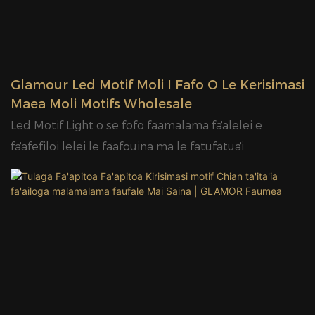
totonu ma fafo.6. IP65 fua le susu.
Glamour Led Motif Moli I Fafo O Le Kerisimasi
Maea Moli Motifs Wholesale
Led Motif Light o se fofo faʻamalama faʻalelei e
faʻafefiloi lelei le faʻafouina ma le fatufatuaʻi.