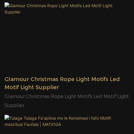
vaega, au mamanu sili, tagata talenia, ma le
faʻamalosia o le faʻatonutonuina o oloa. Glamour LED
motif motif e maua ai musumusuga fatuga mai le
tele o aganuu ma autu, e maua ai le sili atu ma le 400
mamanu fou puipuia pateni i tausaga taitasi.
Glamour motif moli mafaufau atoatoa i le faʻaaogaina
o faʻataʻitaʻiga, e aofia ai le Kerisimasi, faasologa o le
Eseta, Halloween series, aso malolo faʻapitoa, feʻilafi
fetu faʻasologa, snowflake series, ata faʻasologa o ata,
Glamour Christmas Rope Light Motifs Led
alofa faʻasologa, vasa series, manu faʻasologa,
Motif Light Supplier
tautotogo faasologa, 3D faasologa, auala vaaiga
Glamour Christmas Rope Light Motifs Led Motif Light
faasologa, faleoloa faleoloa, ma isi. viia a konekarate
Supplier
inisinia eseese, fa'atau oloa ma faleoloa.