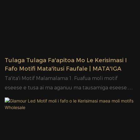
Tulaga Tulaga Fa'apitoa Mo Le Kerisimasi I
Fafo Motifi Mata'itusi Faufale | MATA'IGA
Ta'ita'i Motif Malamalama:1. Fuafua moli motif
eseese e tusa ai ma aganuu ma tausamiga eseese.2.
O ituaiga eseese o mea teuteu e fa'aogaina i le moli
fa'ameamea, e pei o le PVC mesh, garland ma le
PMMA board.3. Fa'avaa uamea ma fa'avaa alumini e le
elea e maua.4. E mafai ona tu'uina atu le pa'u pa'u mo
togafitiga fa'avaa.5. Motif moli e mafai ona fa'aoga i