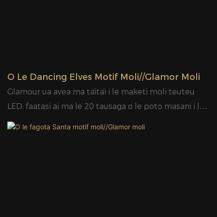
O Le Dancing Elves Motif Moli//Glamor Moli
Glamour ua avea ma taʻitaʻi i le maketi moli teuteu
LED, faatasi ai ma le 20 tausaga o le poto masani i le
vaega, au mamanu sili, tagata talenia, ma le
faʻamalosia o le faʻatonutonuina o oloa. Glamour LED
motif motif e maua ai musumusuga fatuga mai le
tele o aganuu ma autu, e maua ai le sili atu ma le 400
mamanu fou puipuia pateni i tausaga taitasi.