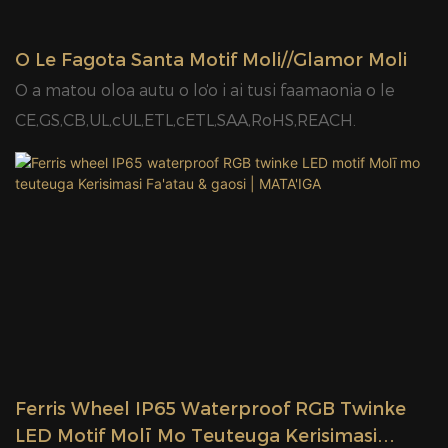
O Le Fagota Santa Motif Moli//Glamor Moli
O a matou oloa autu o loʻo i ai tusi faamaonia o le
CE,GS,CB,UL,cUL,ETL,cETL,SAA,RoHS,REACH.
Ferris Wheel IP65 Waterproof RGB Twinke
LED Motif Molī Mo Teuteuga Kerisimasi