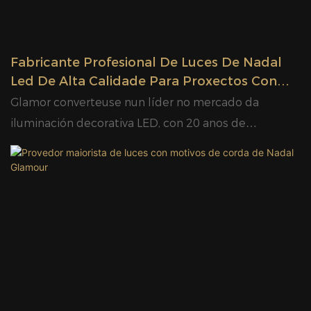
Fabricante Profesional De Luces De Nadal
Led De Alta Calidade Para Proxectos Con
Prezos Competitivos
Glamor converteuse nun líder no mercado da
iluminación decorativa LED, con 20 anos de
experiencia no sector, un excelente equipo de
deseño, traballadores talentosos e un rigoroso
sistema de control de calidade do produto. As luces
con motivos LED Glamor inspíranse creativamente
nunha ampla gama de culturas e temas, o que
resulta en máis de 400 novos deseños protexidos
por patentes cada ano. As luces con motivos Glamor
teñen en conta todos os escenarios de uso,
abranguendo series de Nadal, series de Pascua,