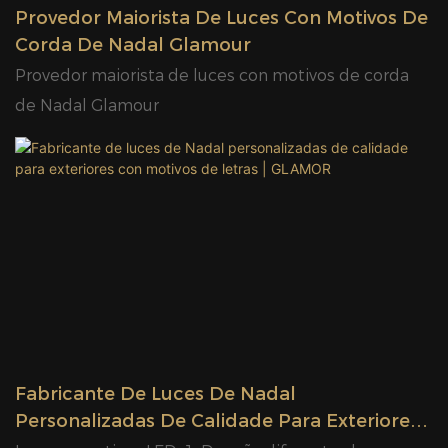
Provedor Maiorista De Luces Con Motivos De
series de Halloween, series de festividades
Corda De Nadal Glamour
especiais, series de estrelas brillantes, series de
Provedor maiorista de luces con motivos de corda
flocos de neve, series de marcos de fotos, series de
de Nadal Glamour
amor, series oceánicas, series de animais, series de
primavera, series 3D, series de escenas de rúa, series
de centros comerciais, etc. Mentres tanto, Glamor
continúa a desenvolver a estrutura, o material, o
proceso de fabricación e o proceso de
empaquetado das luces con motivos para mellorar a
satisfacción do cliente
Fabricante De Luces De Nadal
Personalizadas De Calidade Para Exteriores
Con Motivos De Letras | GLAMOR