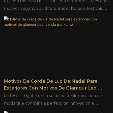
Luz con motivos LED: 1. Deseña diferentes luces con
motivos segundo as diferentes culturas e festivais. 2.
Úsanse diversos materiais de decoración para as
luces con motivos, como malla de PVC, guirlandas e
taboleiro de PMMA. 3. Dispoñibles estruturas de
aceiro e de aluminio inoxidable. 4. Poden ser obxecto
de revestimento en po para o tratamento da
estrutura. 5. A luz con motivos pódese usar en
interiores e exteriores. 6. Clasificación de
impermeabilidade IP65.
Motivos De Corda De Luz De Nadal Para
Exteriores Con Motivos De Glamour Led,
Venda Por Xunto
Led Motif Light é unha solución de iluminación de
moda que combina á perfección innovación e
creatividade.