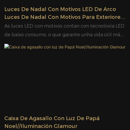
Luces De Nadal Con Motivos LED De Arco
Luces De Nadal Con Motivos Para Exteriores
Venda Por Xunto
As luces LED con motivos contan con tecnoloxía LED
de baixo consumo, o que garante unha vida útil máis
longa e un consumo significativamente menor de
enerxía que as opcións de iluminación tradicionais.
Coas súas cores vibrantes e os seus deseños
rechamantes, as luces LED con motivos cautivan sen
esforzo a atención dos espectadores e crean unha
atmosfera fascinante para diversas ocasións como
vodas, festivais ou eventos corporativos. O parque
industrial Glamor Lighting abrangue 50.000 metros
cadrados. A gran capacidade de produción de luces
Caixa De Agasallo Con Luz De Papá
LED con motivos garante que poidas obter os teus
Noel//Iluminación Glamour