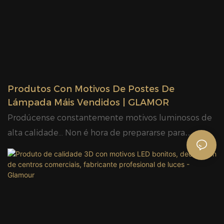
mercado. GLAMOR resume os defectos dos
produtos anteriores e mellóraos continuamente. As
especificacións dos fabricantes de adornos de Nadal
personalizados de China | GLAMOR pódense
personalizar segundo as túas necesidades.
Produtos Con Motivos De Postes De
Lámpada Máis Vendidos | GLAMOR
Prodúcense constantemente motivos luminosos de
alta calidade... Non é hora de prepararse para
decorar o Nadal?