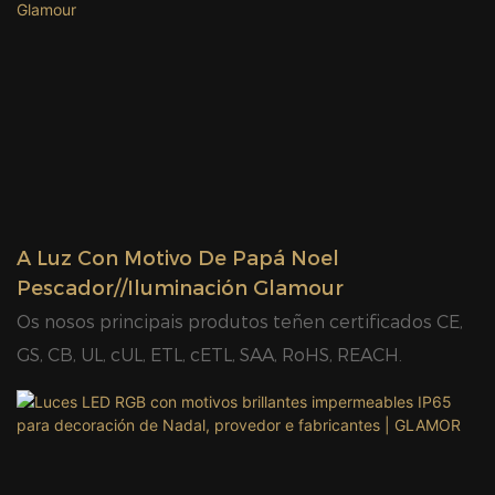
deseño, traballadores talentosos e un rigoroso
sistema de control de calidade do produto. As luces
con motivos LED Glamor inspíranse creativamente
nunha ampla gama de culturas e temas, o que
resulta en máis de 400 novos deseños protexidos
por patentes cada ano.
A Luz Con Motivo De Papá Noel
Pescador//Iluminación Glamour
Os nosos principais produtos teñen certificados CE,
GS, CB, UL, cUL, ETL, cETL, SAA, RoHS, REACH.