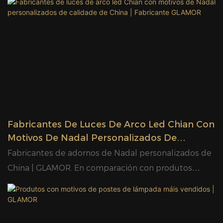
Fabricantes De Luces De Arco Led Chian Con
Motivos De Nadal Personalizados De
Calidade De China | Fabricante GLAMOR
Fabricantes de adornos de Nadal personalizados de
China | GLAMOR. En comparación con produtos
similares no mercado, ten vantaxes excepcionais
incomparables en termos de rendemento, calidade,
aparencia, etc., e goza dunha boa reputación no