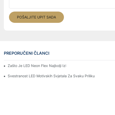
POŠALJITE UPIT SADA
PREPORUČENI ČLANCI
Zašto Je LED Neon Flex Najbolji Izbor Za Projekte Prilagodljive 
Svestranost LED Motivskih Svjetala Za Svaku Priliku