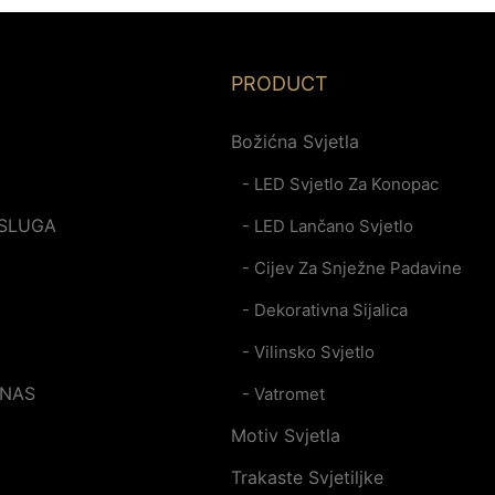
PRODUCT
Božićna Svjetla
- LED Svjetlo Za Konopac
SLUGA
- LED Lančano Svjetlo
- Cijev Za Snježne Padavine
- Dekorativna Sijalica
- Vilinsko Svjetlo
 NAS
- Vatromet
Motiv Svjetla
Trakaste Svjetiljke