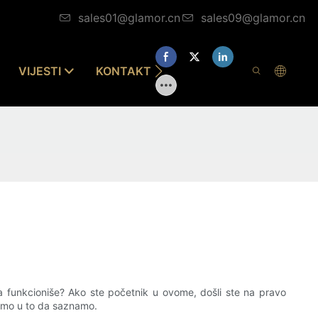
sales01@glamor.cn
sales09@glamor.cn
VIJESTI
KONTAKTIRAJTE NAS
a funkcioniše? Ako ste početnik u ovome, došli ste na pravo
stimo u to da saznamo.