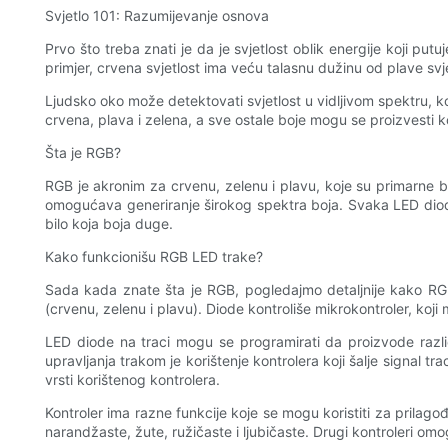
Svjetlo 101: Razumijevanje osnova
Prvo što treba znati je da je svjetlost oblik energije koji pu
primjer, crvena svjetlost ima veću talasnu dužinu od plave svje
Ljudsko oko može detektovati svjetlost u vidljivom spektru, ko
crvena, plava i zelena, a sve ostale boje mogu se proizvesti 
Šta je RGB?
RGB je akronim za crvenu, zelenu i plavu, koje su primarne boje
omogućava generiranje širokog spektra boja. Svaka LED dioda 
bilo koja boja duge.
Kako funkcionišu RGB LED trake?
Sada kada znate šta je RGB, pogledajmo detaljnije kako RGB
(crvenu, zelenu i plavu). Diode kontroliše mikrokontroler, koji 
LED diode na traci mogu se programirati da proizvode različ
upravljanja trakom je korištenje kontrolera koji šalje signal t
vrsti korištenog kontrolera.
Kontroler ima razne funkcije koje se mogu koristiti za prilago
narandžaste, žute, ružičaste i ljubičaste. Drugi kontroleri o