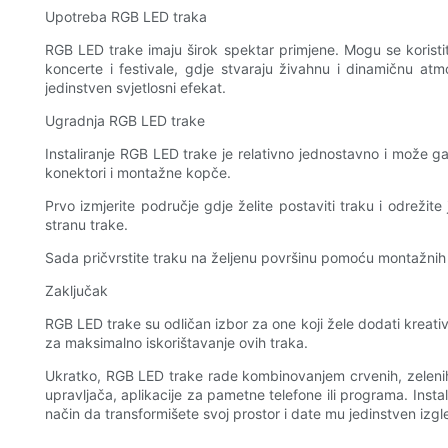
Upotreba RGB LED traka
RGB LED trake imaju širok spektar primjene. Mogu se koristi
koncerte i festivale, gdje stvaraju živahnu i dinamičnu atmo
jedinstven svjetlosni efekat.
Ugradnja RGB LED trake
Instaliranje RGB LED trake je relativno jednostavno i može ga
konektori i montažne kopče.
Prvo izmjerite područje gdje želite postaviti traku i odrežit
stranu trake.
Sada pričvrstite traku na željenu površinu pomoću montažnih kop
Zaključak
RGB LED trake su odličan izbor za one koji žele dodati kreati
za maksimalno iskorištavanje ovih traka.
Ukratko, RGB LED trake rade kombinovanjem crvenih, zelenih i 
upravljača, aplikacije za pametne telefone ili programa. Insta
način da transformišete svoj prostor i date mu jedinstven izgl
.