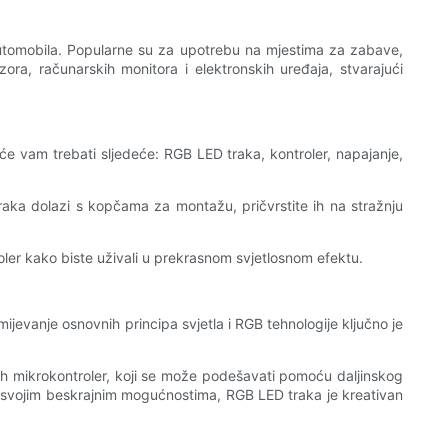
 automobila. Popularne su za upotrebu na mjestima za zabave,
zora, računarskih monitora i elektronskih uređaja, stvarajući
 će vam trebati sljedeće: RGB LED traka, kontroler, napajanje,
 traka dolazi s kopčama za montažu, pričvrstite ih na stražnju
troler kako biste uživali u prekrasnom svjetlosnom efektu.
jevanje osnovnih principa svjetla i RGB tehnologije ključno je
e ih mikrokontroler, koji se može podešavati pomoću daljinskog
. Sa svojim beskrajnim mogućnostima, RGB LED traka je kreativan