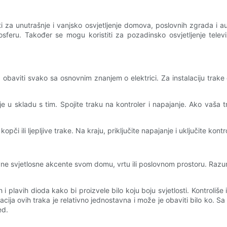
ti za unutrašnje i vanjsko osvjetljenje domova, poslovnih zgrada i
sferu. Također se mogu koristiti za pozadinsko osvjetljenje televi
 obaviti svako sa osnovnim znanjem o elektrici. Za instalaciju trake
e je u skladu s tim. Spojite traku na kontroler i napajanje. Ako vaša
či ili ljepljive trake. Na kraju, priključite napajanje i uključite kon
vne svjetlosne akcente svom domu, vrtu ili poslovnom prostoru. Razumi
plavih dioda kako bi proizvele bilo koju boju svjetlosti. Kontroliš
lacija ovih traka je relativno jednostavna i može je obaviti bilo ko
ed.