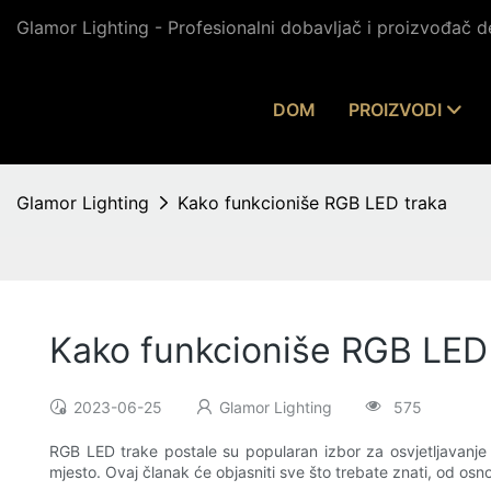
Glamor Lighting - Profesionalni dobavljač i proizvođač 
DOM
PROIZVODI
Glamor Lighting
Kako funkcioniše RGB LED traka
Kako funkcioniše RGB LED
2023-06-25
Glamor Lighting
575
RGB LED trake postale su popularan izbor za osvjetljavanje
mjesto. Ovaj članak će objasniti sve što trebate znati, od osn