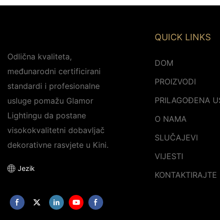
QUICK LINKS
Odlična kvaliteta,
DOM
međunarodni certificirani
PROIZVODI
standardi i profesionalne
PRILAGOĐENA U
usluge pomažu Glamor
Lightingu da postane
O NAMA
visokokvalitetni dobavljač
SLUČAJEVI
dekorativne rasvjete u Kini.
VIJESTI
Jezik
KONTAKTIRAJTE