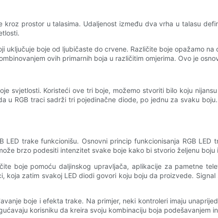
tuje kroz prostor u talasima. Udaljenost između dva vrha u talasu defi
tlosti.
ji uključuje boje od ljubičaste do crvene. Različite boje opažamo na
kombinovanjem ovih primarnih boja u različitim omjerima. Ovo je osno
 svjetlosti. Koristeći ove tri boje, možemo stvoriti bilo koju nijansu
u RGB traci sadrži tri pojedinačne diode, po jednu za svaku boju. Ko
 LED trake funkcionišu. Osnovni princip funkcionisanja RGB LED tra
može brzo podesiti intenzitet svake boje kako bi stvorio željenu boju i 
ite boje pomoću daljinskog upravljača, aplikacije za pametne tele
raci, koja zatim svakoj LED diodi govori koju boju da proizvede. Signal
đavanje boje i efekta trake. Na primjer, neki kontroleri imaju unaprije
mogućavaju korisniku da kreira svoju kombinaciju boja podešavanjem in