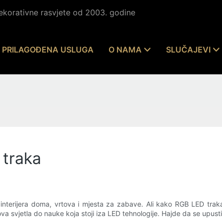
dekorativne rasvjete od 2003. godine
PRILAGOĐENA USLUGA
O NAMA
SLUČAJEVI
 traka
 interijera doma, vrtova i mjesta za zabave. Ali kako RGB LED trak
ova svjetla do nauke koja stoji iza LED tehnologije. Hajde da se upu