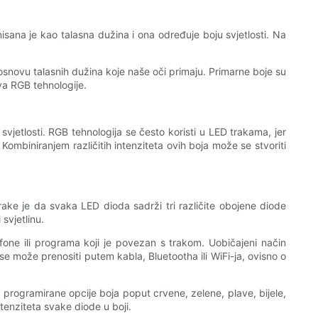
nisana je kao talasna dužina i ona određuje boju svjetlosti. Na
 osnovu talasnih dužina koje naše oči primaju. Primarne boje su
va RGB tehnologije.
 svjetlosti. RGB tehnologija se često koristi u LED trakama, jer
mbiniranjem različitih intenziteta ovih boja može se stvoriti
ke je da svaka LED dioda sadrži tri različite obojene diode
svjetlinu.
fone ili programa koji je povezan s trakom. Uobičajeni način
 se može prenositi putem kabla, Bluetootha ili WiFi-ja, ovisno o
d programirane opcije boja poput crvene, zelene, plave, bijele,
tenziteta svake diode u boji.