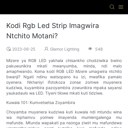
Kodi Rgb Led Strip Imagwira
Ntchito Motani?
2023-06-25
Glamor Lighting
548
Mizere ya RGB LED yakhala chisankho chodziwika bwino
pakuwunikira mkati mwanyumba, minda, ndi malo
amaphwando. Koma kodi RGB LED Mzere umagwira ntchito
bwanji? Ngati ndinu watsopano ku izi, mwafika pamalo
oyenera. Nkhaniyi ifotokoza zonse zomwe muyenera
kudziwa, kuyambira pazoyambira zowunikira mpaka sayansi
yaukadaulo wa LED. Tiyeni tilowe mkati kuti tidziwe.
Kuwala 101: Kumvetsetsa Zoyambira
Choyamba muyenera kudziwa kuti kuwala ndi mtundu wina
wa mphamvu yomwe imayenda mumlengalenga mu
mafunde. Mtunda wapakati pa nsonga ziwiri mu mafundewa