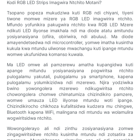
Kodi RGB LED Strips Imagwira Ntchito Motani?
Tsopano popeza mukudziwa kuti RGB ndi chiyani, tiyeni
tiwone momwe mizere ya RGB LED imagwirira ntchito.
Mfundo yofunikira pakugwira ntchito kwa RGB LED Mzere
ndikuti LED iliyonse imakhala ndi ma diode atatu amitundu
yosiyanasiyana (ofiira, obiriwira, ndi abuluu). Ma diode
amayendetsedwa ndi microcontroller, yomwe imatha kusintha
kukula kwa mtundu uliwonse mwachangu kuti ipange mtundu
womwe ukufunidwa komanso kuwala.
Ma LED omwe ali pamzerewu amatha kupangidwa kuti
apange mitundu yosiyanasiyana pogwiritsa ntchito
pulogalamu yakutali, pulogalamu ya smartphone, kapena
pulogalamu yolumikizidwa ndi mzerewo. Njira yodziwika
bwino yowongolera mzerewo ndikugwiritsa ntchito
chowongolera chomwe chimatumiza chizindikiro pamzere,
womwe umauza LED iliyonse mtundu woti ipange.
Chizindikirocho chikhoza kufalitsidwa kudzera mu chingwe,
Bluetooth kapena WiFi, malingana ndi mtundu wa wolamulira
wogwiritsidwa ntchito.
Wowongolerayo ali ndi zinthu zosiyanasiyana zomwe
zingagwiritsidwe ntchito kusintha mtundu ndi zotsatira za