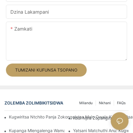
Dzina Lakampani
Zamkati
TUMIZANI KUFUNSA TSOPANO
ZOLEMBA ZOLIMBIKITSIDWA
Milandu
Nkhani
FAQs
Kugwiritsa Ntchito Panja Zokongoletsa Malo Owala Kapena Osa
Kodi Njira Zopangira Mtengo W
Kupanga Mlengalenga Wamatsenga Ndi Magetsi A Khirisimasi
Yatsani Matchuthi Anu: Kugwiri