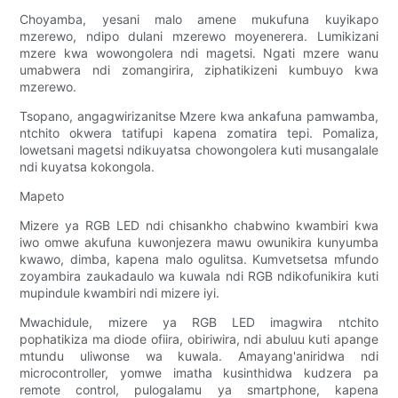
Choyamba, yesani malo amene mukufuna kuyikapo
mzerewo, ndipo dulani mzerewo moyenerera. Lumikizani
mzere kwa wowongolera ndi magetsi. Ngati mzere wanu
umabwera ndi zomangirira, ziphatikizeni kumbuyo kwa
mzerewo.
Tsopano, angagwirizanitse Mzere kwa ankafuna pamwamba,
ntchito okwera tatifupi kapena zomatira tepi. Pomaliza,
lowetsani magetsi ndikuyatsa chowongolera kuti musangalale
ndi kuyatsa kokongola.
Mapeto
Mizere ya RGB LED ndi chisankho chabwino kwambiri kwa
iwo omwe akufuna kuwonjezera mawu owunikira kunyumba
kwawo, dimba, kapena malo ogulitsa. Kumvetsetsa mfundo
zoyambira zaukadaulo wa kuwala ndi RGB ndikofunikira kuti
mupindule kwambiri ndi mizere iyi.
Mwachidule, mizere ya RGB LED imagwira ntchito
pophatikiza ma diode ofiira, obiriwira, ndi abuluu kuti apange
mtundu uliwonse wa kuwala. Amayang'aniridwa ndi
microcontroller, yomwe imatha kusinthidwa kudzera pa
remote control, pulogalamu ya smartphone, kapena