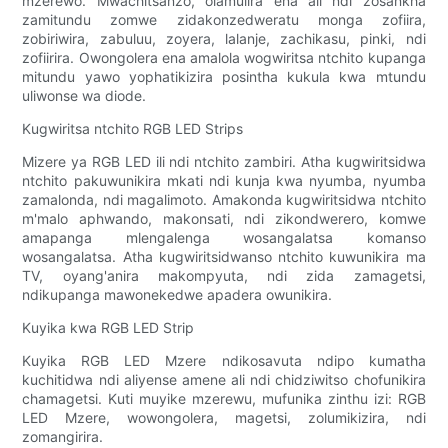
mzerewo. Mwachitsanzo, olamulira ena ali ndi zosankha
zamitundu zomwe zidakonzedweratu monga zofiira,
zobiriwira, zabuluu, zoyera, lalanje, zachikasu, pinki, ndi
zofiirira. Owongolera ena amalola wogwiritsa ntchito kupanga
mitundu yawo yophatikizira posintha kukula kwa mtundu
uliwonse wa diode.
Kugwiritsa ntchito RGB LED Strips
Mizere ya RGB LED ili ndi ntchito zambiri. Atha kugwiritsidwa
ntchito pakuwunikira mkati ndi kunja kwa nyumba, nyumba
zamalonda, ndi magalimoto. Amakonda kugwiritsidwa ntchito
m'malo aphwando, makonsati, ndi zikondwerero, komwe
amapanga mlengalenga wosangalatsa komanso
wosangalatsa. Atha kugwiritsidwanso ntchito kuwunikira ma
TV, oyang'anira makompyuta, ndi zida zamagetsi,
ndikupanga mawonekedwe apadera owunikira.
Kuyika kwa RGB LED Strip
Kuyika RGB LED Mzere ndikosavuta ndipo kumatha
kuchitidwa ndi aliyense amene ali ndi chidziwitso chofunikira
chamagetsi. Kuti muyike mzerewu, mufunika zinthu izi: RGB
LED Mzere, wowongolera, magetsi, zolumikizira, ndi
zomangirira.