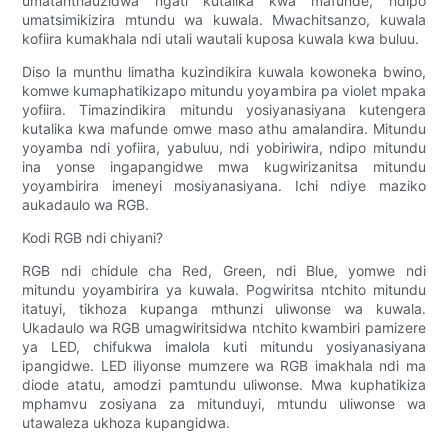
umatanthauzidwa ngati kutalika kwa mafunde, ndipo
umatsimikizira mtundu wa kuwala. Mwachitsanzo, kuwala
kofiira kumakhala ndi utali wautali kuposa kuwala kwa buluu.
Diso la munthu limatha kuzindikira kuwala kowoneka bwino,
komwe kumaphatikizapo mitundu yoyambira pa violet mpaka
yofiira. Timazindikira mitundu yosiyanasiyana kutengera
kutalika kwa mafunde omwe maso athu amalandira. Mitundu
yoyamba ndi yofiira, yabuluu, ndi yobiriwira, ndipo mitundu
ina yonse ingapangidwe mwa kugwirizanitsa mitundu
yoyambirira imeneyi mosiyanasiyana. Ichi ndiye maziko
aukadaulo wa RGB.
Kodi RGB ndi chiyani?
RGB ndi chidule cha Red, Green, ndi Blue, yomwe ndi
mitundu yoyambirira ya kuwala. Pogwiritsa ntchito mitundu
itatuyi, tikhoza kupanga mthunzi uliwonse wa kuwala.
Ukadaulo wa RGB umagwiritsidwa ntchito kwambiri pamizere
ya LED, chifukwa imalola kuti mitundu yosiyanasiyana
ipangidwe. LED iliyonse mumzere wa RGB imakhala ndi ma
diode atatu, amodzi pamtundu uliwonse. Mwa kuphatikiza
mphamvu zosiyana za mitunduyi, mtundu uliwonse wa
utawaleza ukhoza kupangidwa.